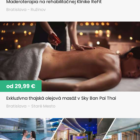
Maderoterapia na rehabilitačnej Klinike ReFit
Bratislava - Ružinov
od 29,99 €
Exkluzívna thajská olejová masáž v Sky Ban Pai Thai
Bratislava – Staré Mesto