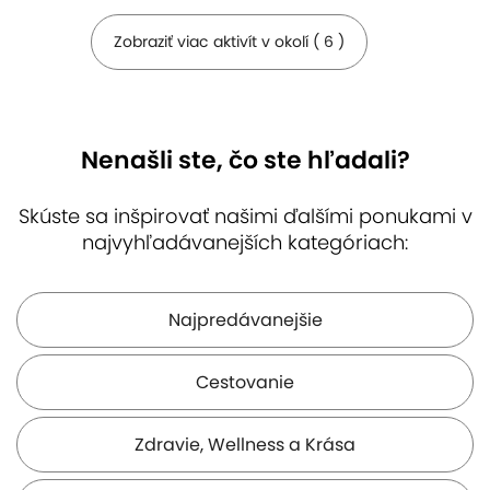
Zobraziť viac aktivít v okolí ( 6 )
Nenašli ste, čo ste hľadali?
Skúste sa inšpirovať našimi ďalšími ponukami v
najvyhľadávanejších kategóriach:
Michalská brána
Slovenská
Dóm sv. Martina
národná galéria
( 4 km )
( 4 km )
( 4 km )
Najpredávanejšie
Cestovanie
Zdravie, Wellness a Krása
Bibiana
Zlaté Piesky
Sad Janka Kráľa
( 4 km )
( 4 km )
( 4 km )