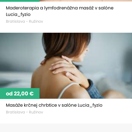
Maderoterapia a lymfodrenážna masáž v salóne
Lucia_fyzio
Bratislava - Ružinov
od 22,00 €
Masáže krčnej chrbtice v salóne Lucia_fyzio
Bratislava - Ružinov