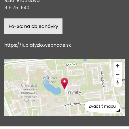
82101 Bratislava
915 751 940
Po-So: na objednávky
https://luciafyzio.webnode.sk
Zväčšiť mapu
MapLibre