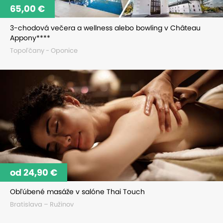
65,00 €
3-chodová večera a wellness alebo bowling v Château
Appony****
Topoľčany - Oponice
od 24,90 €
Obľúbené masáže v salóne Thai Touch
Bratislava – Ružinov