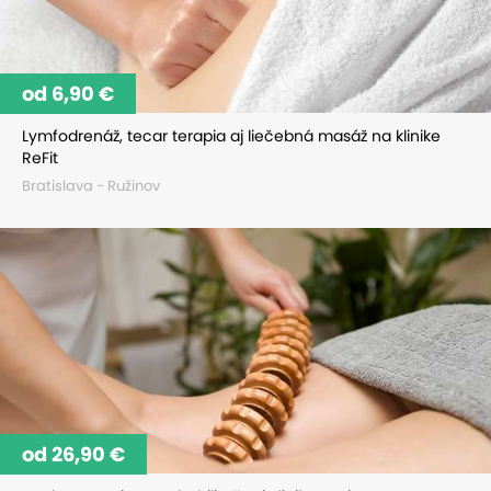
od 6,90 €
Lymfodrenáž, tecar terapia aj liečebná masáž na klinike
ReFit
Bratislava - Ružinov
od 26,90 €