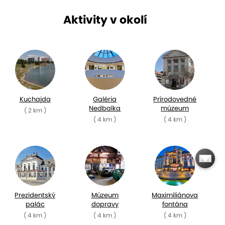
Aktivity v okolí
Kuchajda
Galéria
Prírodovedné
Nedbalka
múzeum
( 2 km )
( 4 km )
( 4 km )
Prezidentský
Múzeum
Maximiliánova
palác
dopravy
fontána
( 4 km )
( 4 km )
( 4 km )