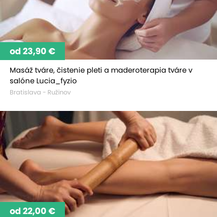
od 23,90 €
Masáž tváre, čistenie pleti a maderoterapia tváre v
salóne Lucia_fyzio
Bratislava - Ružinov
od 22,00 €