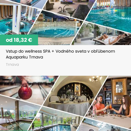
od 18,32 €
Vstup do wellness SPA + Vodného sveta v obľúbenom
Aquaparku Trnava
Trnava