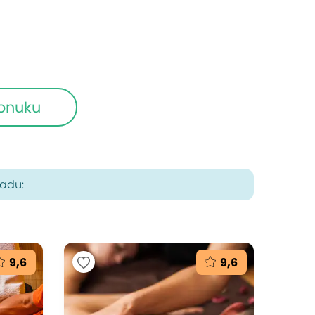
ponuku
radu:
9,6
9,6