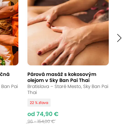
Ukončené
od 16,90 €
Až 32 % zľava
Bežná cena:
25 - 55,00 €
ičná
Párová masáž s kokosovým
olejom v Sky Ban Pai Thai
alebo aromatická olejová masáž, ktorá
y Ban Pai
Bratislava – Staré Mesto, Sky Ban Pai
ké techniky a voňavé oleje spoja v
Thai
22 % zľava
od 74,90 €
96 - 154,00 €