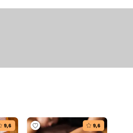
+2
fotografie
9,6
9,6