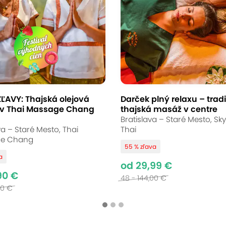
ĽAVY: Thajská olejová
Darček plný relaxu – trad
v Thai Massage Chang
thajská masáž v centre
Bratislava – Staré Mesto, Sk
va – Staré Mesto, Thai
Thai
e Chang
55 % zľava
a
od 29,99 €
90 €
48 - 144,00 €
00 €