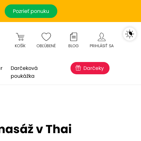
Pozrieť ponuku
KOŠÍK
OBĽÚBENÉ
BLOG
PRIHLÁSIŤ SA
r
Darčeková
Darčeky
poukážka
masáž v Thai