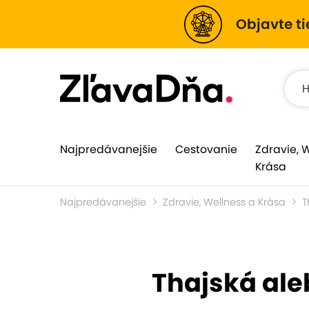
Objavte ti
Najpredávanejšie
Cestovanie
Zdravie, 
Krása
Najpredávanejšie
Zdravie, Wellness a Krása
T
Thajská ale