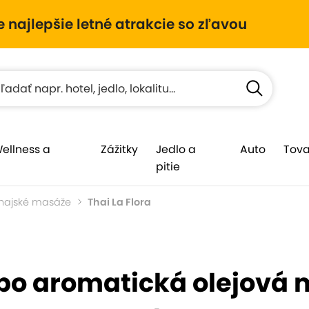
e najlepšie letné atrakcie so zľavou
Wellness a
Zážitky
Jedlo a
Auto
Tova
pitie
hajské masáže
Thai La Flora
bo aromatická olejová 