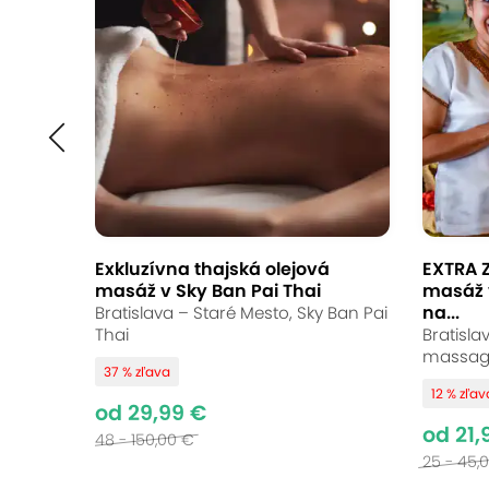
Thajská alebo arom
v Thai La Flora
Thai La Flora, Bratislava - Podunajské Bisk
9.6
Vynikajúce hodnotenie
Exkluzívna thajská olejová
EXTRA Z
masáž v Sky Ban Pai Thai
masáž 
Vydajte sa na cestu plnú oddychu a h
na...
Bratislava – Staré Mesto, Sky Ban Pai
uvoľní vaše svaly, zharmonizuje telo a
Thai
Bratisla
massag
dokonalý relaxačný zážitok. Nechajte 
37 % zľava
12 % zľav
od 29,99 €
od 21,
48 - 150,00 €
25 - 45,