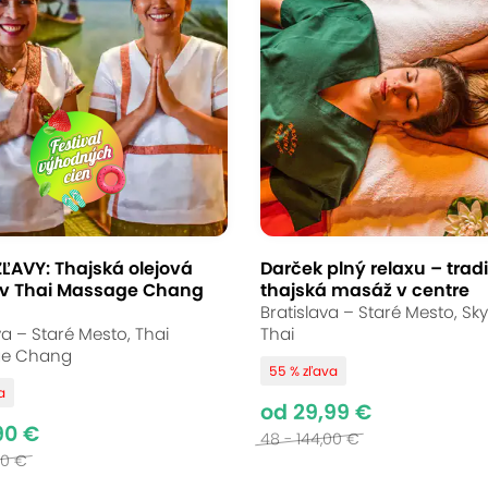
atická olejová masáž
upice
(mapa)
ĽAVY: Thajská olejová
Darček plný relaxu – trad
v Thai Massage Chang
thajská masáž v centre
armónie! V Thai La Flora na vás čaká thajská 
Bratislava – Staré Mesto, Sk
 pohladí dušu. Doprajte si chvíle, kde sa exotic
va – Staré Mesto, Thai
Thai
e Chang
stres odplávať a načerpajte novú energiu.
55 % zľava
a
od 29,99 €
90 €
48 - 144,00 €
00 €