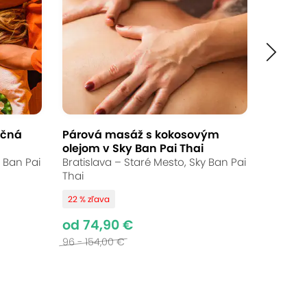
ičná
Párová masáž s kokosovým
olejom v Sky Ban Pai Thai
y Ban Pai
Bratislava – Staré Mesto, Sky Ban Pai
Thai
22 % zľava
od 74,90 €
96 - 154,00 €