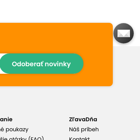
Prečo si vybrať túto
ponuku
Masírovať vás budú pravé
thajské masérky
Odoberať novinky
Relax, uvoľnenie stresu a
zvýšenie pružnosti tela
Masáže sú vhodné aj pre
páry (pri zakúpení 2
kupónov)
anie
ZľavaDňa
né poukazy
Náš príbeh
Thai La Flora v Podunajských
šie otázky (FAQ)
Kontakt