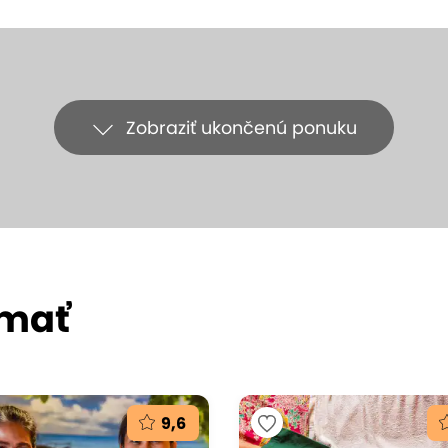
Zobraziť ukončenú ponuku
ímať
9,6