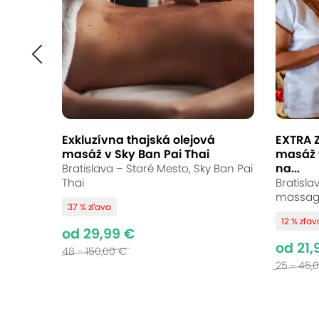
Exkluzívna thajská olejová
EXTRA Z
masáž v Sky Ban Pai Thai
masáž 
na...
Bratislava – Staré Mesto, Sky Ban Pai
Thai
Bratisla
massag
37 % zľava
12 % zľav
od 29,99 €
od 21,
48 - 150,00 €
25 - 45,