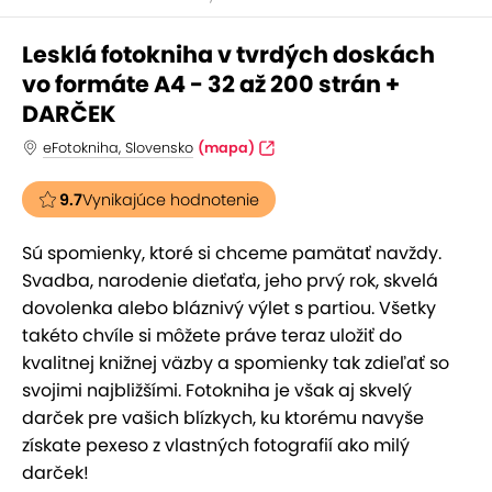
Lesklá fotokniha v tvrdých doskách
vo formáte A4 - 32 až 200 strán +
DARČEK
eFotokniha, Slovensko
(mapa)
9.7
Vynikajúce hodnotenie
Sú spomienky, ktoré si chceme pamätať navždy.
Svadba, narodenie dieťaťa, jeho prvý rok, skvelá
dovolenka alebo bláznivý výlet s partiou. Všetky
takéto chvíle si môžete práve teraz uložiť do
kvalitnej knižnej väzby a spomienky tak zdieľať so
svojimi najbližšími. Fotokniha je však aj skvelý
darček pre vašich blízkych, ku ktorému navyše
získate pexeso z vlastných fotografií ako milý
darček!