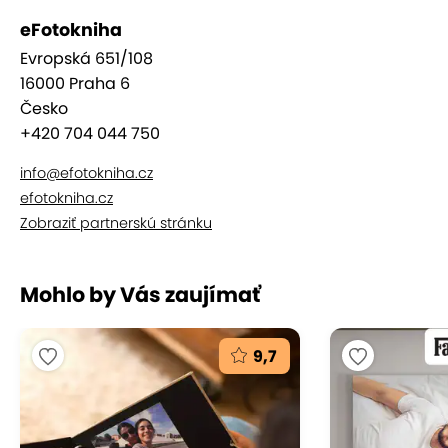
laminátore
eFotokniha
krátke dodacie lehoty
Evropská 651/108
16000 Praha 6
Česko
+420 704 044 750
info@efotokniha.cz
efotokniha.cz
Zobraziť partnerskú stránku
Mohlo by Vás zaujímať
9,7