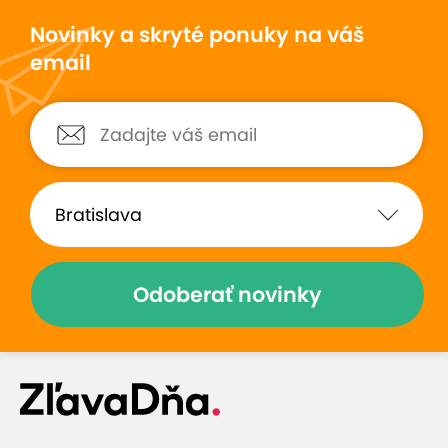
Novinky a skryté ponuky na váš
email
Odoberať novinky