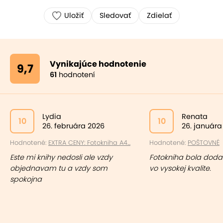
Uložiť
Sledovať
Zdielať
Vynikajúce hodnotenie
9,7
61
hodnotení
Lydia
Renata
10
10
26. februára 2026
26. januára
Hodnotené:
EXTRA CENY: Fotokniha A4...
Hodnotené:
POŠTOVNÉ
Este mi knihy nedosli ale vzdy
Fotokniha bola doda
objednavam tu a vzdy som
vo vysokej kvalite.
spokojna