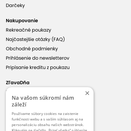
Darčeky
Nakupovanie
Rekreačné poukazy
Najčastejšie otázky (FAQ)
Obchodné podmienky
Prihlásenie do newsletterov
Pripísanie kreditu z poukazu
ZľavaDňa
×
Náš príbeh
Na vašom súkromí nám
Kontakt
záleží
Kariéra
Používame súbory cookies na zaistenie
funkčnosti webu a s vaším súhlasom aj na
Blog
personalizáciu obsahu našich webstránok.
Pre médiá
Kliknutím na tlačidlo „Prijať všetko“ súhlasíte