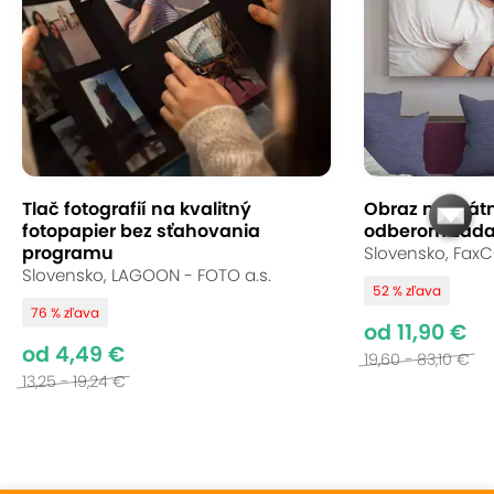
Tlač fotografií na kvalitný
Obraz na plátn
fotopapier bez sťahovania
odberom zadar
programu
Slovensko, Fax
Slovensko, LAGOON - FOTO a.s.
52 % zľava
76 % zľava
od 11,90 €
od 4,49 €
19,60 - 83,10 €
13,25 - 19,24 €