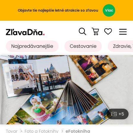
Objavte tie najlepšie letné atrakcie so zľavou
Viac
Najpredávanejšie
Cestovanie
Zdravie,
+5
Tovar
Foto a Fotoknihy
eFotokniha