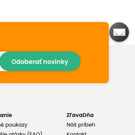
Prečo si vybrať túto
ponuku
Profesionálny dentálny
hygienik
Odoberať novinky
Vynikajúce hodnotenia od
zákazníkov
Moderná stomatologická
ambulancia v tesnej
blízkosti Račianskeho mýta
anie
ZľavaDňa
né poukazy
Náš príbeh
Jednoduchá rezervácia cez
šie otázky (FAQ)
Kontakt