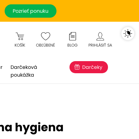
Pozrieť ponuku
KOŠÍK
OBĽÚBENÉ
BLOG
PRIHLÁSIŤ SA
r
Darčeková
Darčeky
poukážka
lna hygiena