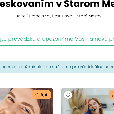
ieskovaním v Starom M
Luxlite Europe s.r.o., Bratislava – Staré Mesto
jte prevádzku a upozorníme Vás na novú 
 ponuka sa už minula, ale našli sme pre vás ideálnu náh
9,4