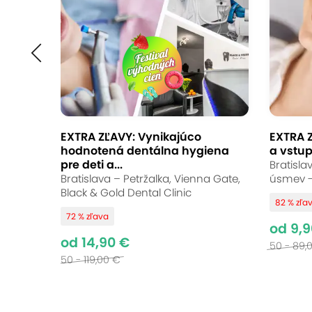
EXTRA ZĽAVY: Vynikajúco
EXTRA 
hodnotená dentálna hygiena
a vstup
pre deti a...
Bratisla
Bratislava – Petržalka, Vienna Gate,
úsmev -
Black & Gold Dental Clinic
82 % zľa
72 % zľava
od 9,9
od 14,90 €
50 - 89,
50 - 119,00 €