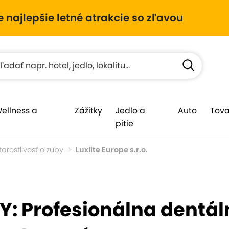
e najlepšie letné atrakcie so zľavou
Wellness a
Zážitky
Jedlo a
Auto
Tova
pitie
tarostlivosť o zuby
Luxlite Europe s.r.o.
: Profesionálna dentá