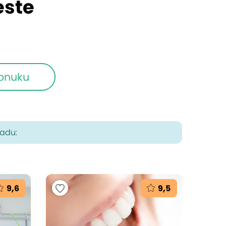
este
ponuku
radu:
9,6
9,5