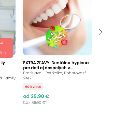
Ukončené
od 39,00 €
Až 50 % zľava
Bežná cena:
75 - 240,00 €
ve,
žnej
ily
EXTRA ZĽAVY: Dentálna hygiena
pre deti aj dospelých v...
starostlivosť. Stavte na odborné
,
Bratislava - Petržalka, Pohotovosť
sa nachádza v centre mesta pri
, Family
24/7
objednáte jednoducho online.
60 % zľava
od 29,90 €
50 - 89,00 €