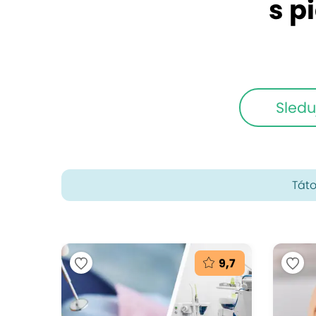
s p
Sledu
Táto
9,7