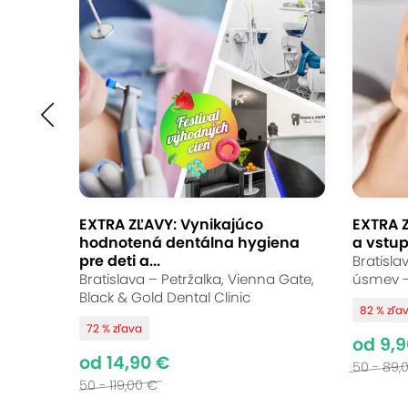
EXTRA CENY: Profes
hygiena s pieskova
Luxlite Europe s.r.o., Bratislava – Staré Mes
9.5
Vynikajúce hodnotenie
EXTRA ZĽAVY: Vynikajúco
EXTRA 
hodnotená dentálna hygiena
a vstup
Krásny a zdravý úsmev vám zabezpečí 
pre deti a...
Bratisla
služby, kde sa o vás postará profesio
Bratislava – Petržalka, Vienna Gate,
úsmev -
Black & Gold Dental Clinic
Račianskom mýte, takže to máte na sk
82 % zľa
72 % zľava
od 9,9
od 14,90 €
50 - 89,
50 - 119,00 €