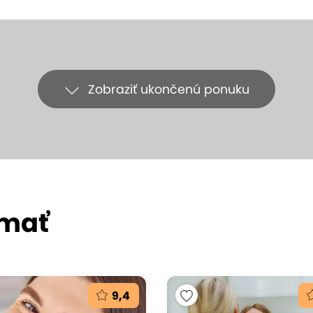
Zobraziť ukončenú ponuku
ímať
9,4