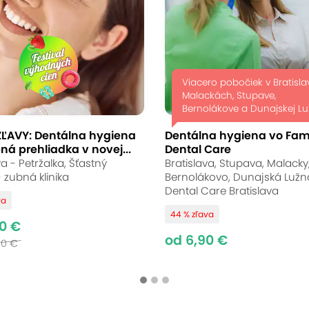
Viacero pobočiek v Bratisla
Malackách, Stupave,
Bernolákove a Dunajskej Lu
ZĽAVY: Dentálna hygiena
Dentálna hygiena vo Fam
ná prehliadka v novej...
Dental Care
va - Petržalka, Šťastný
Bratislava, Stupava, Malacky
 zubná klinika
Bernolákovo, Dunajská Lužná
Dental Care Bratislava
va
44 % zľava
0 €
od 6,90 €
00 €