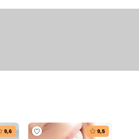
+9
fotografií
9,6
9,5