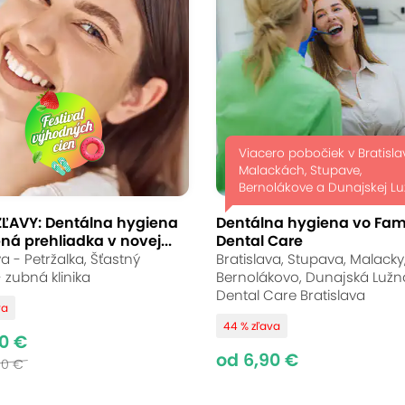
ionálna dentálna
ním v Starom Meste
to
(mapa)
Viacero pobočiek v Bratisla
Malackách, Stupave,
Bernolákove a Dunajskej Lu
ZĽAVY: Dentálna hygiena
Dentálna hygiena vo Fam
ná prehliadka v novej...
Dental Care
len jedna vec na svete – pravidelná dentálna 
va - Petržalka, Šťastný
Bratislava, Stupava, Malacky
nálny dentálny hygienik. Klinika Luxlite Europe 
 zubná klinika
Bernolákovo, Dunajská Lužná
Dental Care Bratislava
ok zo všetkých strán Bratislavy. A navyše sa 
va
44 % zľava
0 €
od 6,90 €
00 €