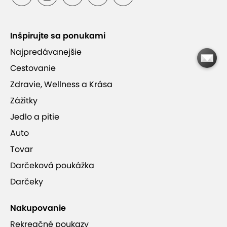
komplexne
Inšpirujte sa ponukami
Profesionálne Babor kozmetičky s dlhoročnými
skúsenosťami
Najpredávanejšie
Cestovanie
Luxusná nemecká kozmetická značka Babor
Zdravie, Wellness a Krása
Zážitky
Jedlo a pitie
Auto
Tovar
BABOR BEAUTY SPA
Darčeková poukážka
Darčeky
Nakupovanie
Rekreačné poukazy