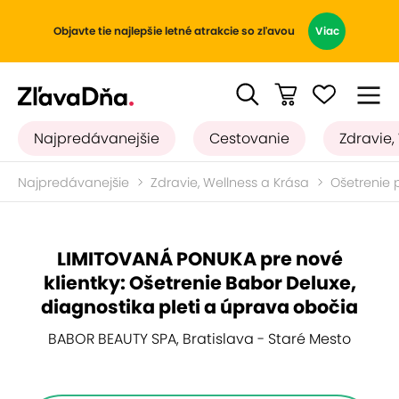
Objavte tie najlepšie letné atrakcie so zľavou
Viac
Najpredávanejšie
Cestovanie
Zdravie,
Najpredávanejšie
Zdravie, Wellness a Krása
Ošetrenie p
LIMITOVANÁ PONUKA pre nové
klientky: Ošetrenie Babor Deluxe,
diagnostika pleti a úprava obočia
BABOR BEAUTY SPA, Bratislava - Staré Mesto