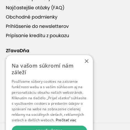
Najčastejšie otázky (FAQ)
Obchodné podmienky
Prihlásenie do newsletterov
+13
Pripísanie kreditu z poukazu
ZľavaDňa
×
Náš príbeh
Na vašom súkromí nám
Kontakt
záleží
Ošetrenie Babor deluxe
Kariéra
Používame súbory cookies na zaistenie
Blog
funkčnosti webu a s vaším súhlasom aj na
personalizáciu obsahu našich webstránok.
Ošetrenie nabudí metabolizmus pleti. Zahŕňa
Pre médiá
Kliknutím na tlačidlo „Prijať všetko“ súhlasíte
jedinečné postupy značky Babor. V cene je aj
s využívaním cookies a predaním údajov o
Pre partnerov
založenie diagnostickej karty pre klienta. Účinky
správaní na webe na zobrazenie cielenej
reklamy na sociálnych sieťach, reklamných
tohto ošetrenia sú skvelé - dokáže omladiť, rozžiariť
sieťach a ďalších weboch.
Prečítať viac
a pleť dokonale vyčistí. K ošetreniu dostanete aj