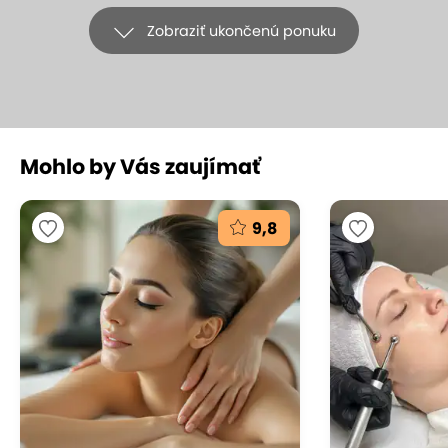
Zobraziť ukončenú ponuku
+11
Mohlo by Vás zaujímať
LIMITOVANÁ PONUKA pre nové
klientky: Ošetrenie Babor Deluxe,
9,8
diagnostika pleti a úprava obočia
BABOR BEAUTY SPA, Bratislava - Staré Mesto
(mapa)
9.5
Vynikajúce hodnotenie
Dokonalý zážitok s luxusnou kozmetikou Babor.
Jedinečný a komplexný postup ošetrenia pleti
vykonávaný produktovou radou Skinovage a