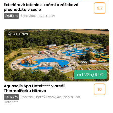
Exteriérové fotenie s koňmi a zážitková
9,7
prechádzka v sedle
26,11 km
Šenkvice, Royal Daisy
3 % zľava
od 225,00 €
Aquasolis Spa Hotel**** v areáli
10
ThermalParku Nitrava
29,5 km
Ponitrie - Poľný Kesov, Aquasolis Spa
Hotel****