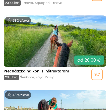
20,44 km
Trnava, Aquapark Trnava
28 % zľava
od 20,90 €
Prechádzka na koni s inštruktorom
9,7
26,11 km
Šenkvice, Royal Daisy
48 % zľava