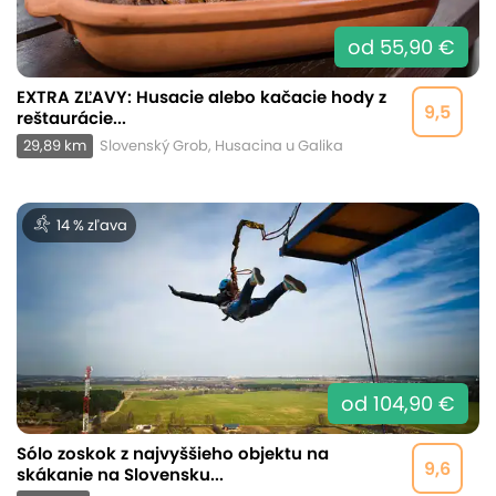
od 55,90 €
EXTRA ZĽAVY: Husacie alebo kačacie hody z
9,5
reštaurácie...
29,89 km
Slovenský Grob, Husacina u Galika
14 % zľava
od 104,90 €
Sólo zoskok z najvyššieho objektu na
9,6
skákanie na Slovensku...