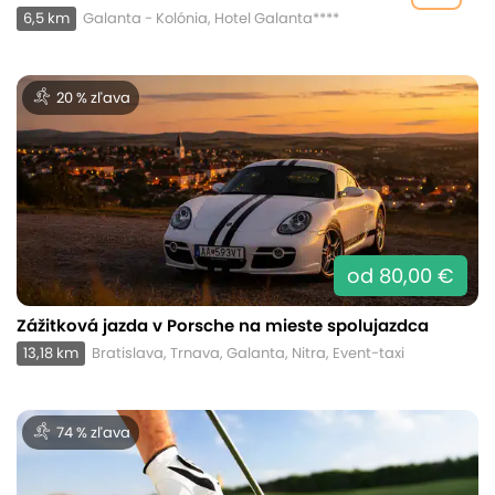
6,5 km
Galanta - Kolónia, Hotel Galanta****
20 % zľava
od 80,00 €
Zážitková jazda v Porsche na mieste spolujazdca
13,18 km
Bratislava, Trnava, Galanta, Nitra, Event-taxi
74 % zľava