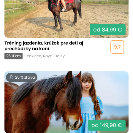
od 84,99 €
Tréning jazdenia, krúžok pre deti aj
9,7
prechádzky na koni
26,11 km
Šenkvice, Royal Daisy
25 % zľava
od 149,90 €