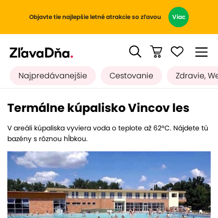
Objavte tie najlepšie letné atrakcie so zľavou
Viac
Najpredávanejšie
Cestovanie
Zdravie, W
Termálne kúpalisko Vincov les
V areáli kúpaliska vyviera voda o teplote až 62°C. Nájdete tú
bazény s rôznou hĺbkou.