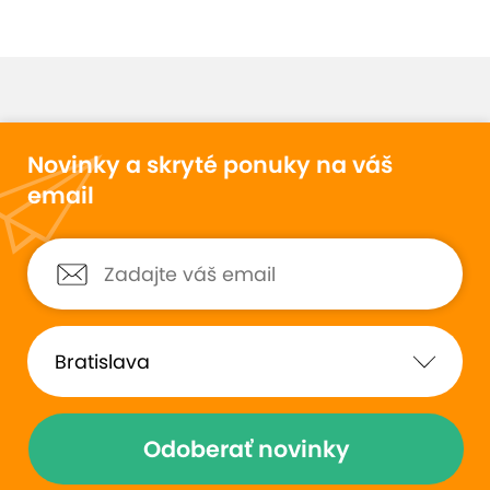
Novinky a skryté ponuky na váš
email
Odoberať novinky