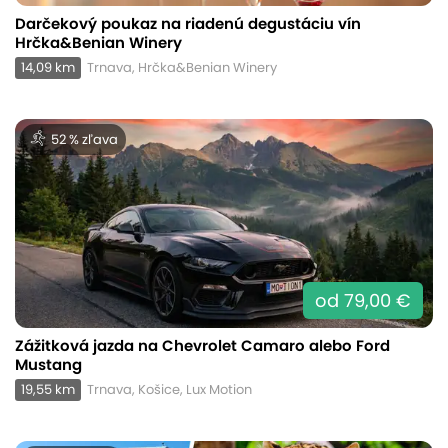
Darčekový poukaz na riadenú degustáciu vín
Hrčka&Benian Winery
14,09 km
Trnava, Hrčka&Benian Winery
52 % zľava
od 79,00 €
Zážitková jazda na Chevrolet Camaro alebo Ford
Mustang
19,55 km
Trnava, Košice, Lux Motion