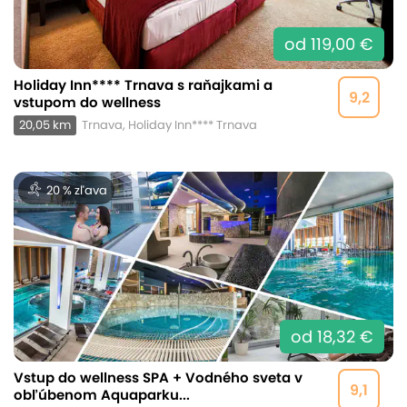
od 119,00 €
Holiday Inn**** Trnava s raňajkami a
9,2
vstupom do wellness
20,05 km
Trnava, Holiday Inn**** Trnava
20 % zľava
od 18,32 €
Vstup do wellness SPA + Vodného sveta v
9,1
obľúbenom Aquaparku...