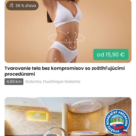
36 % zľava
od 15,90 €
Tvarovanie tela bez kompromisov so zoštíhľujúcími
procedúrami
4,69 km
Galanta, DuoShape Galanta