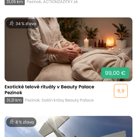
31,05 km
Pezinok, ACTIONZAZITKY.sk
34 % zľava
99,00 €
Exotické telové rituály v Beauty Palace
9,9
Pezinok
31,21 km
Pezinok, Salón krásy Beauty Palace
8 % zľava