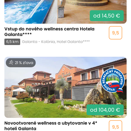
od 14,50 €
Vstup do nového wellness centra Hotela
9,5
Galanta****
6,5 km
Galanta - Kolónia, Hotel Galanta****
21 % zľava
od 104,00 €
Novootvorené wellness a ubytovanie v 4*
9,5
hoteli Galanta