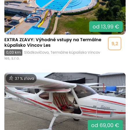
od 13,99 €
EXTRA ZĽAVY: Výhodné vstupy na Termálne
9,2
kúpalisko Vincov Les
0,03 km
Sládkovičovo, Termálne kúpalisko Vincov
les, s.r.o.
37 % zľava
od 69,00 €