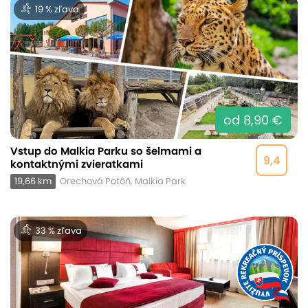
19 % zľava
od 8,90 €
Vstup do Malkia Parku so šelmami a
9,4
kontaktnými zvieratkami
19,66 km
Orechová Potôň, Malkia Park
33 % zľava