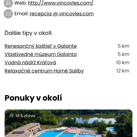
Web:
http://www.vincovles.com/
Email:
recepcia @ vincovles.com
Ďalšie tipy v okolí:
Renesančný kaštieľ v Galante
5 km
Vlastivedné múzeum Galanta
5 km
Vodná nádrž Kráľová
10 km
Relaxačné centrum Horné Saliby
12 km
Ponuky v okolí
14 % zľava