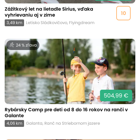
Zážitkový let na lietadle Sirius, vďaka
10
vyhrievaniu aj v zime
3,49 km
Letisko Sládkovičovo, Flyingdream
24 % zľava
504,99 €
Rybársky Camp pre deti od 8 do 16 rokov na ranči v
Galante
4,06 km
Galanta, Ranč na Striebornom jazere