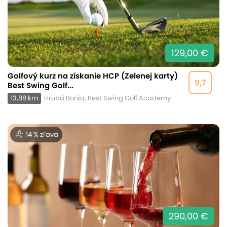
129,00 €
Golfový kurz na získanie HCP (Zelenej karty)
9,7
Best Swing Golf...
13,88 km
Hrubá Borša, Best Swing Golf Academy
14 % zľava
290,00 €