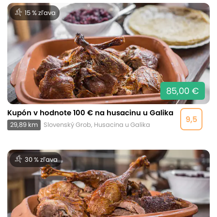
15 % zľava
85,00 €
Kupón v hodnote 100 € na husacinu u Galika
9,5
29,89 km
Slovenský Grob, Husacina u Galika
30 % zľava