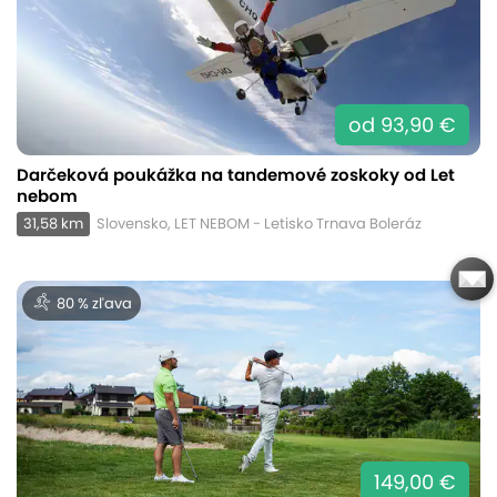
od 93,90 €
Darčeková poukážka na tandemové zoskoky od Let
nebom
31,58 km
Slovensko, LET NEBOM - Letisko Trnava Boleráz
80 % zľava
149,00 €