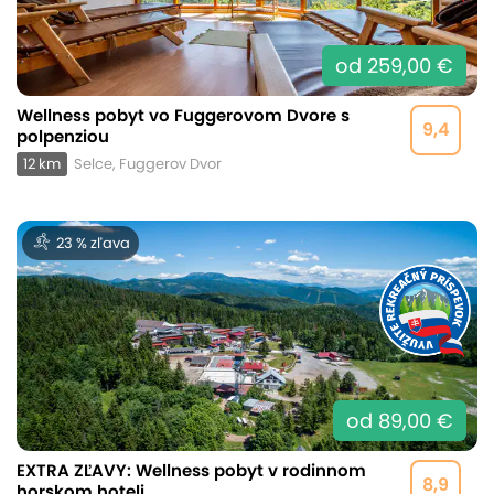
od 259,00 €
Wellness pobyt vo Fuggerovom Dvore s
9,4
polpenziou
12 km
Selce, Fuggerov Dvor
23 % zľava
od 89,00 €
EXTRA ZĽAVY: Wellness pobyt v rodinnom
8,9
horskom hoteli...