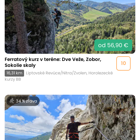
od 56,90 €
Ferratový kurz v teréne: Dve Veže, Zobor,
10
Sokolie skaly
16,31 km
Liptovské Revúce/Nitra/Zvolen, Horolezecké
kurzy BB
34 % zľava