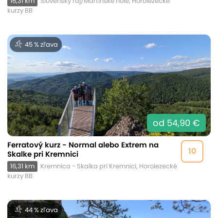
16,31 km
Slovenský raj/Martinské hole, Horolezecké
kurzy BB
45 % zľava
od 54,90 €
Ferratový kurz - Normal alebo Extrem na
10
Skalke pri Kremnici
16,31 km
Kremnica - Skalka pri Kremnici, Horolezecké
kurzy BB
44 % zľava