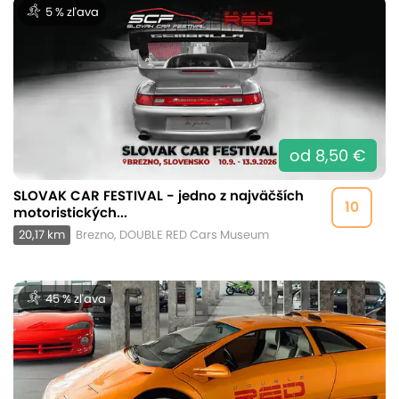
5 % zľava
od 8,50 €
SLOVAK CAR FESTIVAL - jedno z najväčších
10
motoristických...
20,17 km
Brezno, DOUBLE RED Cars Museum
45 % zľava