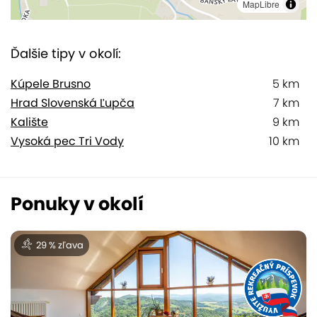
MapLibre
Ďalšie tipy v okolí:
Kúpele Brusno
5 km
Hrad Slovenská Ľupča
7 km
Kalište
9 km
Vysoká pec Tri Vody
10 km
Ponuky v okolí
29 % zľava