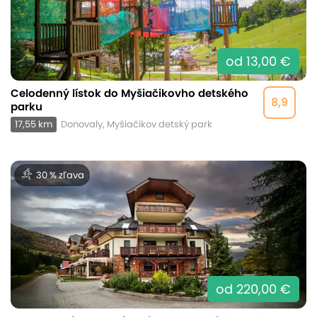
od 13,00 €
Celodenný lístok do Myšiačikovho detského
8,9
parku
17,55 km
Donovaly, Myšiačikov detský park
30 % zľava
od 220,00 €