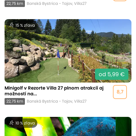
22,75 km
Banská Bystrica - Tajov, Villa27
15 % zľava
od 5,99 €
Minigolf v Rezorte Villa 27 plnom atrakcií aj
8,7
možností na...
22,75 km
Banská Bystrica - Tajov, Villa27
10 % zľava