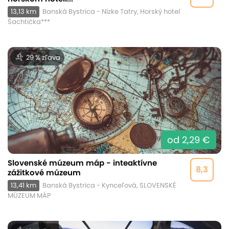
13,13 km
Banská Bystrica - Nízke Tatry, Horský hotel
Šachtička***
29 % zľava
od 2,29 €
Slovenské múzeum máp - inteaktívne
8,3
zážitkové múzeum
13,41 km
Banská Bystrica - Kynceľová, SLOVENSKÉ
MÚZEUM MÁP