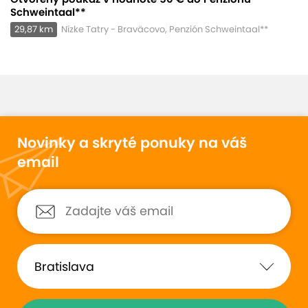
Schweintaal**
29,87 km
Nízke Tatry - Braväcovo, Penzión Schweintaal**
Novinky a skryté ponuky na váš
email