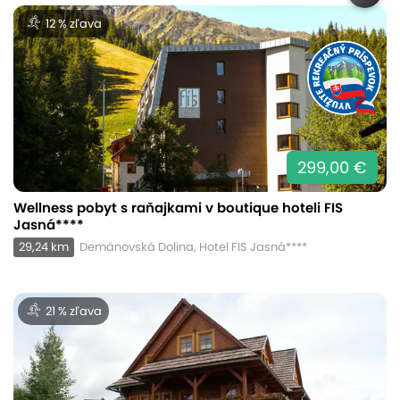
12 % zľava
299,00 €
Wellness pobyt s raňajkami v boutique hoteli FIS
Jasná****
29,24 km
Demänovská Dolina, Hotel FIS Jasná****
21 % zľava