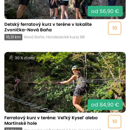
od 56,90 €
Detský ferratový kurz v teréne v lokalite
10
Zvonička-Nová Baňa
16,31 km
Nová Baňa, Horolezecké kurzy BB
30 % zľava
od 84,90 €
Ferratový kurz v teréne: Veľký Kyseľ alebo
10
Martinské hole