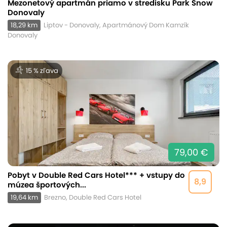
Mezonetový apartmán priamo v stredisku Park Snow
Donovaly
18,29 km
Liptov - Donovaly, Apartmánový Dom Kamzík
Donovaly
15 % zľava
79,00 €
Pobyt v Double Red Cars Hotel*** + vstupy do
8,9
múzea športových...
19,64 km
Brezno, Double Red Cars Hotel