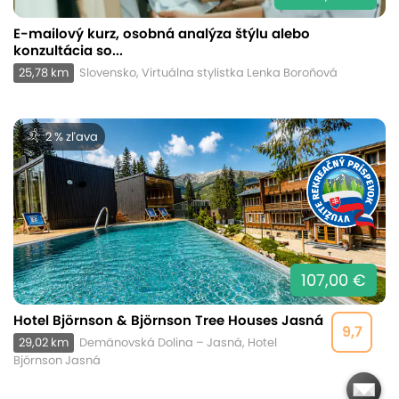
E-mailový kurz, osobná analýza štýlu alebo
konzultácia so...
25,78 km
Slovensko, Virtuálna stylistka Lenka Boroňová
2 % zľava
107,00 €
Hotel Björnson & Björnson Tree Houses Jasná
9,7
29,02 km
Demänovská Dolina – Jasná, Hotel
Björnson Jasná