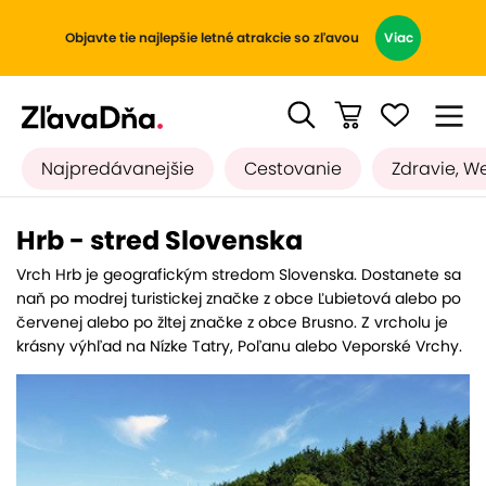
Objavte tie najlepšie letné atrakcie so zľavou
Viac
Najpredávanejšie
Cestovanie
Zdravie, W
Hrb - stred Slovenska
Vrch Hrb je geografickým stredom Slovenska. Dostanete sa
naň po modrej turistickej značke z obce Ľubietová alebo po
červenej alebo po žltej značke z obce Brusno. Z vrcholu je
krásny výhľad na Nízke Tatry, Poľanu alebo Veporské Vrchy.