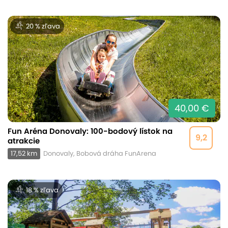
20 % zľava
40,00 €
Fun Aréna Donovaly: 100-bodový lístok na
9,2
atrakcie
17,52 km
Donovaly, Bobová dráha FunArena
18 % zľava