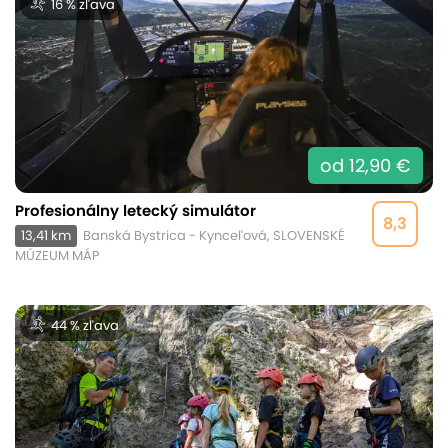
16 % zľava
od 12,90 €
Profesionálny letecký simulátor
8,3
13,41 km
Banská Bystrica - Kynceľová, SLOVENSKÉ
MÚZEUM MÁP
44 % zľava