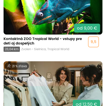
od 9,00 €
Kontaktná ZOO Tropical World - vstupy pre
9,5
deti aj dospelých
23,04 km
Zvolen - Sielnica, Tropical World
21 % zľava
od 12,50 €