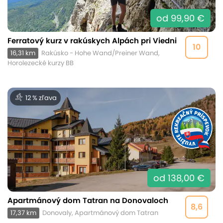
od 99,90 €
Ferratový kurz v rakúskych Alpách pri Viedni
10
16,31 km
Rakúsko - Hohe Wand/Preiner Wand,
Horolezecké kurzy BB
12 % zľava
od 138,00 €
Apartmánový dom Tatran na Donovaloch
8,6
17,37 km
Donovaly, Apartmánový dom Tatran