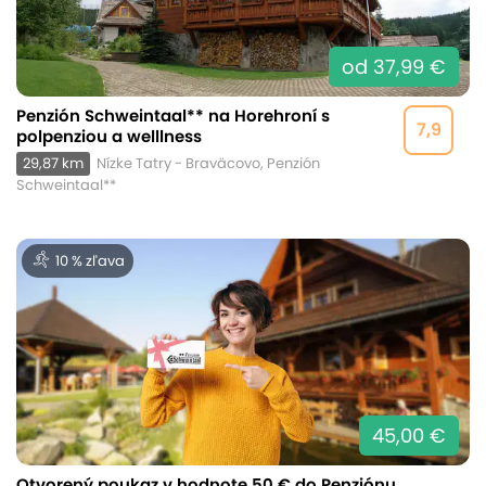
od 37,99 €
Penzión Schweintaal** na Horehroní s
7,9
polpenziou a welllness
29,87 km
Nízke Tatry - Braväcovo, Penzión
Schweintaal**
10 % zľava
45,00 €
Otvorený poukaz v hodnote 50 € do Penziónu