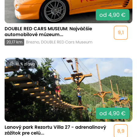
od 4,90 €
DOUBLE RED CARS MUSEUM: Najväčšie
9,1
automobilové múzeum...
20,17 km
Brezno, DOUBLE RED Cars Museum
18 % zľava
od 4,90 €
Lanový park Rezortu Villa 27 - adrenalínový
8,9
zážitok pre celú...