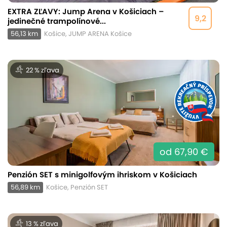
EXTRA ZĽAVY: Jump Arena v Košiciach –
9,2
jedinečné trampolínové...
56,13 km
Košice, JUMP ARENA Košice
22 % zľava
od 67,90 €
Penzión SET s minigolfovým ihriskom v Košiciach
56,89 km
Košice, Penzión SET
13 % zľava