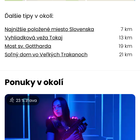
Ďalšie tipy v okolí:
Najnižšie položené miesto Slovenska
7 km
Vyhliadková veža Tokaj
13 km
Most sv. Gottharda
19 km
Soľný dom vo Veľkých Trakanoch
21 km
Ponuky v okolí
23 % zľava