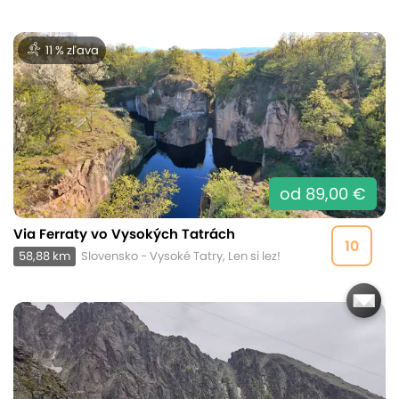
11 % zľava
od 89,00 €
Via Ferraty vo Vysokých Tatrách
10
58,88 km
Slovensko - Vysoké Tatry, Len si lez!