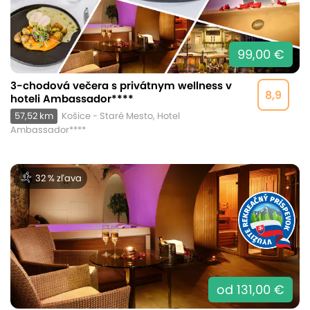
99,00 €
3-chodová večera s privátnym wellness v
8,9
hoteli Ambassador****
57,52 km
Košice - Staré Mesto, Hotel
Ambassador****
32 % zľava
od 131,00 €