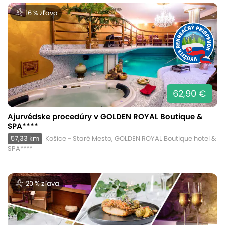
16 % zľava
62,90 €
Ajurvédske procedúry v GOLDEN ROYAL Boutique &
SPA****
57,33 km
Košice - Staré Mesto, GOLDEN ROYAL Boutique hotel &
SPA****
20 % zľava