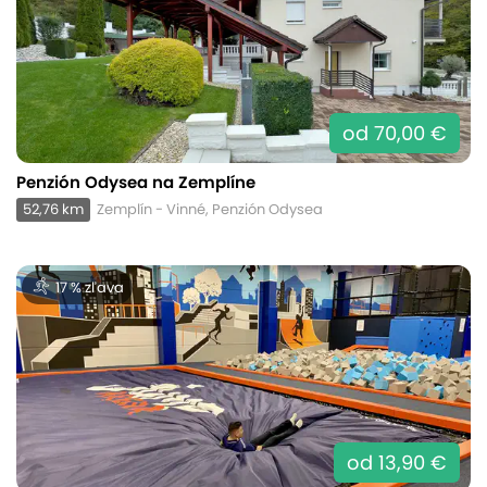
od 70,00 €
Penzión Odysea na Zemplíne
52,76 km
Zemplín - Vinné, Penzión Odysea
17 % zľava
od 13,90 €