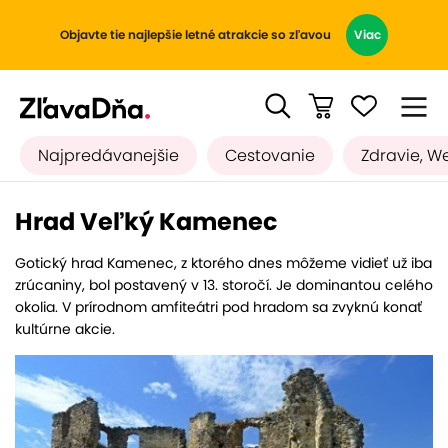
Objavte tie najlepšie letné atrakcie so zľavou
Viac
Najpredávanejšie
Cestovanie
Zdravie, W
Hrad Veľký Kamenec
Gotický hrad Kamenec, z ktorého dnes môžeme vidieť už iba
zrúcaniny, bol postavený v 13. storočí. Je dominantou celého
okolia. V prírodnom amfiteátri pod hradom sa zvyknú konať
kultúrne akcie.