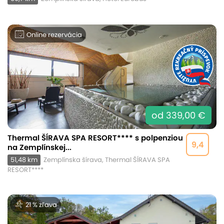
Online rezervácia
od 339,00 €
Thermal ŠÍRAVA SPA RESORT**** s polpenziou
9,4
na Zemplínskej...
51,48 km
Zemplínska šírava, Thermal ŠÍRAVA SPA
RESORT****
21 % zľava