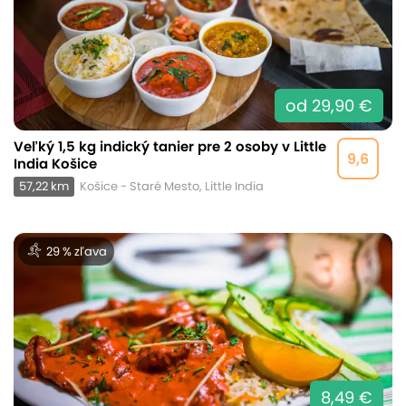
od 29,90 €
Veľký 1,5 kg indický tanier pre 2 osoby v Little
9,6
India Košice
57,22 km
Košice - Staré Mesto, Little India
29 % zľava
8,49 €