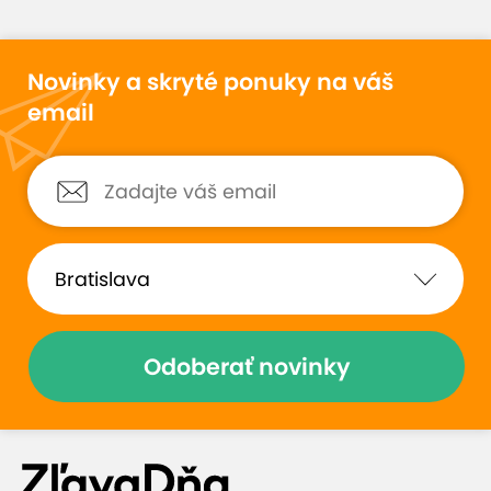
Novinky a skryté ponuky na váš
email
Odoberať novinky