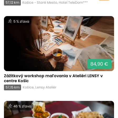
57,12 km
Košice - Staré Mesto, Hotel TeleDom***
5 % zľava
84,90 €
Zážitkový workshop maľovania v Ateliéri LENSY v
centre Košíc
57,15 km
Košice, Lensy Ateliér
46 % zľava