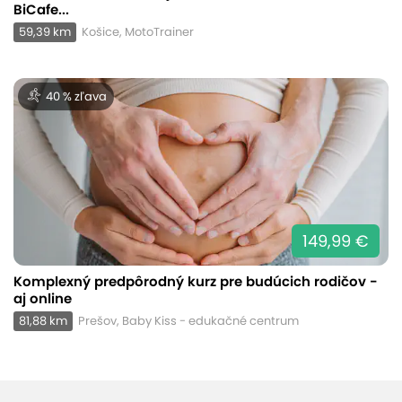
BiCafe...
59,39 km
Košice, MotoTrainer
40 % zľava
149,99 €
Komplexný predpôrodný kurz pre budúcich rodičov -
aj online
81,88 km
Prešov, Baby Kiss - edukačné centrum