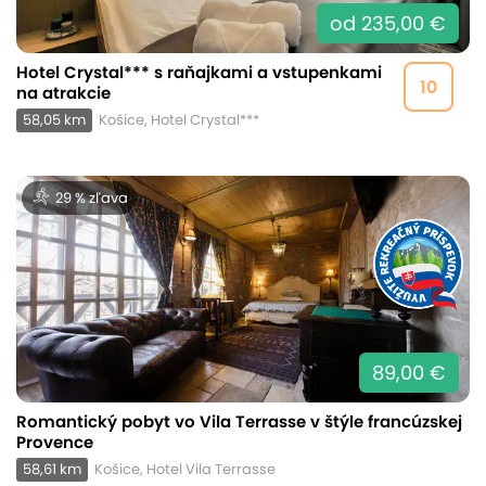
od 235,00 €
Hotel Crystal*** s raňajkami a vstupenkami
10
na atrakcie
58,05 km
Košice, Hotel Crystal***
29 % zľava
89,00 €
Romantický pobyt vo Vila Terrasse v štýle francúzskej
Provence
58,61 km
Košice, Hotel Vila Terrasse