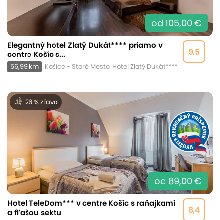
od 105,00 €
Elegantný hotel Zlatý Dukát**** priamo v
9,5
centre Košíc s...
56,99 km
Košice - Staré Mesto, Hotel Zlatý Dukát****
26 % zľava
od 89,00 €
Hotel TeleDom*** v centre Košíc s raňajkami
8,4
a fľašou sektu