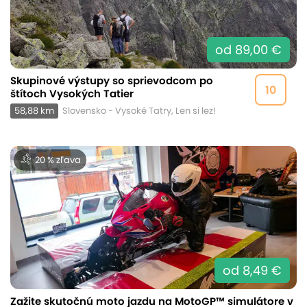
od 89,00 €
Skupinové výstupy so sprievodcom po
10
štítoch Vysokých Tatier
58,88 km
Slovensko - Vysoké Tatry, Len si lez!
20 % zľava
od 8,49 €
Zažite skutočnú moto jazdu na MotoGP™ simulátore v