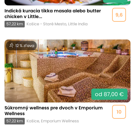
Indická kuracia tikka masala alebo butter
9,6
chicken v Little...
57,22 km
Košice - Staré Mesto, Little India
12 % zľava
od 87,00 €
Súkromný wellness pre dvoch v Emporium
10
Wellness
57,22 km
Košice, Emporium Wellness