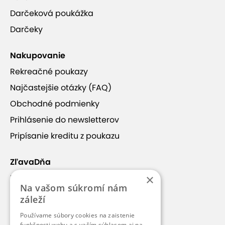
Darčeková poukážka
Darčeky
Nakupovanie
Rekreačné poukazy
Najčastejšie otázky (FAQ)
Obchodné podmienky
Prihlásenie do newsletterov
Pripísanie kreditu z poukazu
ZľavaDňa
×
Náš príbeh
Na vašom súkromí nám
Kontakt
záleží
Kariéra
Používame súbory cookies na zaistenie
funkčnosti webu a s vaším súhlasom aj na