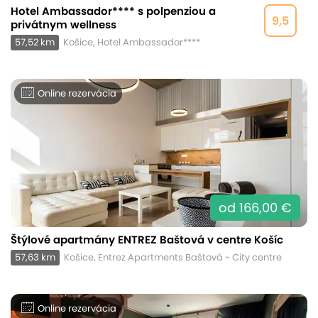
Hotel Ambassador**** s polpenziou a
9,5
privátnym wellness
57,52 km
Košice, Hotel Ambassador****
Online rezervácia
od 166,00 €
Štýlové apartmány ENTREZ Baštová v centre Košíc
57,63 km
Košice, Entrez Apartments Baštová - City centre
Online rezervácia