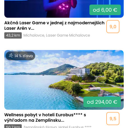
od 6,00 €
Akčná Laser Game v jednej z najmodernejších
9,0
Laser Arén v...
43,2 km
Michalovce, Laser Game Michalovce
14 % zľava
od 294,00 €
Wellness pobyt v hoteli Eurobus**** s
9,5
výhľadom na Zemplínsku...
50,7 km
Zemplínská šírava, Hotel Eurobus ****