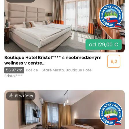
od 129,00 €
Boutique Hotel Bristol**** s neobmedzeným
9,2
wellness v centre...
56,97 km
Košice - Staré Mesto, Boutique Hotel
Bristol****
15 % zľava