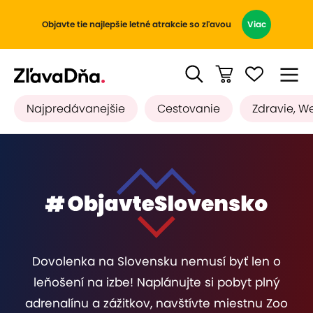
Objavte tie najlepšie letné atrakcie so zľavou
Viac
Najpredávanejšie
Cestovanie
Zdravie, W
Dovolenka na Slovensku nemusí byť len o
leňošení na izbe! Naplánujte si pobyt plný
adrenalínu a zážitkov, navštívte miestnu Zoo