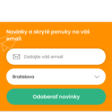
Novinky a skryté ponuky na váš
email
Odoberať novinky