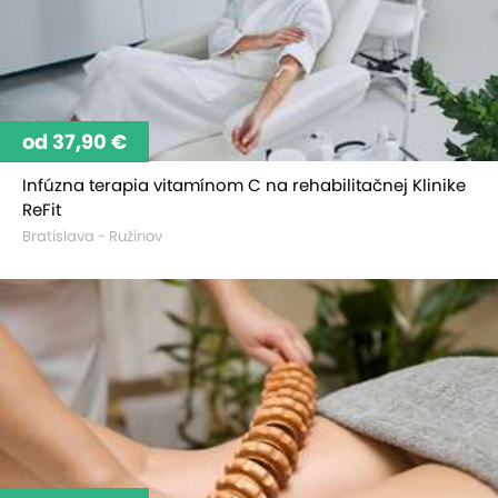
od 37,90 €
Infúzna terapia vitamínom C na rehabilitačnej Klinike
ReFit
Bratislava - Ružinov