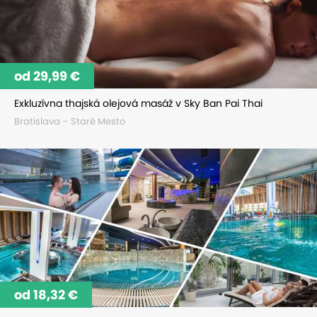
od 29,99 €
Exkluzívna thajská olejová masáž v Sky Ban Pai Thai
Bratislava – Staré Mesto
od 18,32 €