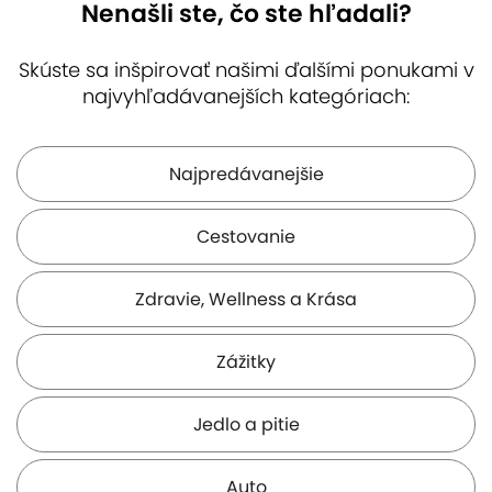
Nenašli ste, čo ste hľadali?
Skúste sa inšpirovať našimi ďalšími ponukami v
najvyhľadávanejších kategóriach:
Maximiliánova
Michalská brána
Múzeum
fontána
dopravy
( 4 km )
( 4 km )
( 4 km )
Najpredávanejšie
Cestovanie
Zdravie, Wellness a Krása
Sad Janka Kráľa
Dóm sv. Martina
Bibiana
( 5 km )
( 5 km )
( 5 km )
Zážitky
Jedlo a pitie
Auto