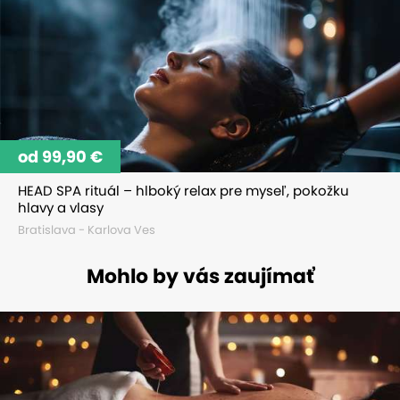
od 99,90 €
HEAD SPA rituál – hlboký relax pre myseľ, pokožku
hlavy a vlasy
Bratislava - Karlova Ves
Mohlo by vás zaujímať