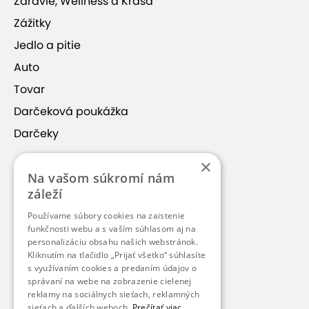
Zdravie, Wellness a Krása
Zážitky
Jedlo a pitie
Auto
Tovar
Darčeková poukážka
Darčeky
×
Nakupovanie
Na vašom súkromí nám
Rekreačné poukazy
záleží
Najčastejšie otázky (FAQ)
Používame súbory cookies na zaistenie
funkčnosti webu a s vaším súhlasom aj na
Obchodné podmienky
personalizáciu obsahu našich webstránok.
Kliknutím na tlačidlo „Prijať všetko“ súhlasíte
Prihlásenie do newsletterov
s využívaním cookies a predaním údajov o
Pripísanie kreditu z poukazu
správaní na webe na zobrazenie cielenej
reklamy na sociálnych sieťach, reklamných
sieťach a ďalších weboch.
Prečítať viac