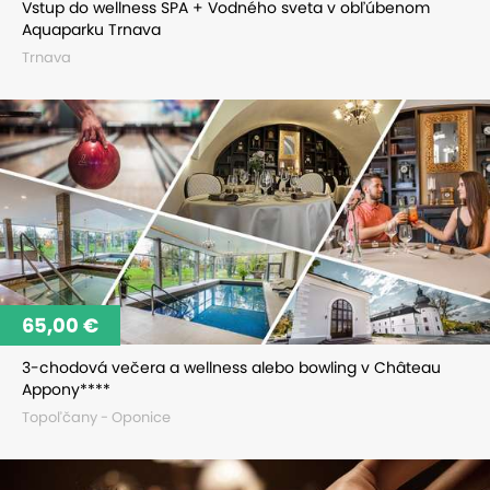
Vstup do wellness SPA + Vodného sveta v obľúbenom
Aquaparku Trnava
Trnava
65,00 €
3-chodová večera a wellness alebo bowling v Château
Appony****
Topoľčany - Oponice