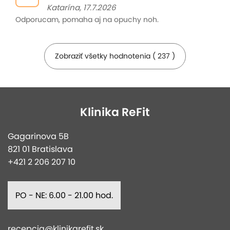
Katarína, 17.7.2026
Odporucam, pomaha aj na opuchy noh.
Zobraziť všetky hodnotenia ( 237 )
Klinika ReFit
Gagarinova 5B
821 01 Bratislava
+421 2 206 207 10
PO - NE: 6.00 - 21.00 hod.
recepcia@klinikarefit.sk