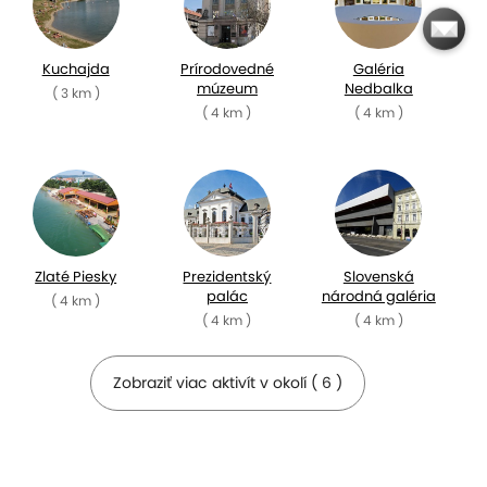
Kuchajda
Prírodovedné
Galéria
múzeum
Nedbalka
( 3 km )
( 4 km )
( 4 km )
Zlaté Piesky
Prezidentský
Slovenská
palác
národná galéria
( 4 km )
( 4 km )
( 4 km )
Zobraziť viac aktivít v okolí ( 6 )