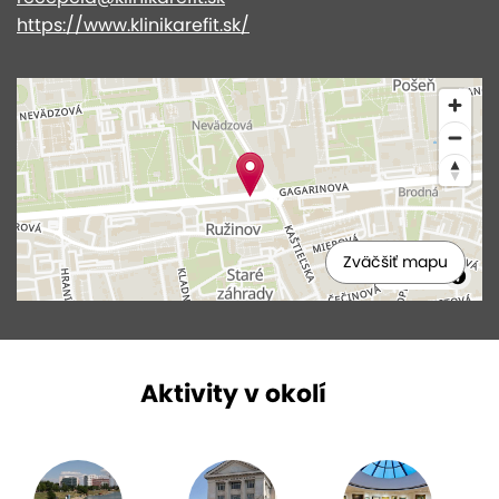
https://www.klinikarefit.sk/
Zväčšiť mapu
MapLibre
Aktivity v okolí