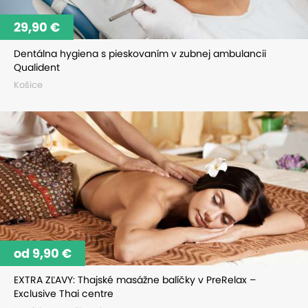
29,90 €
Dentálna hygiena s pieskovaním v zubnej ambulancii
Qualident
Košice
od 9,90 €
EXTRA ZĽAVY: Thajské masážne balíčky v PreRelax –
Exclusive Thai centre