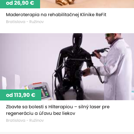
od 26,90 €
Maderoterapia na rehabilitačnej Klinike ReFit
Bratislava - Ružinov
od 113,90 €
Zbavte sa bolesti s Hilterapiou – silný laser pre
regeneráciu a úľavu bez liekov
Bratislava - Ružinov