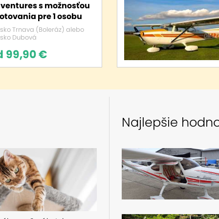
ventures s možnosťou
lotovania pre 1 osobu
isko Trnava (Boleráz) alebo
isko Dubová
d 99,90 €
Najlepšie hodn