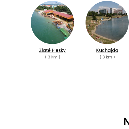
Zlaté Piesky
Kuchajda
( 3 km )
( 3 km )
N