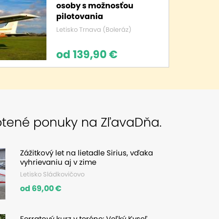
osoby s možnosťou
pilotovania
Letisko Trnava (Boleráz)
od 139,90 €
otené ponuky na ZľavaDňa.
Zážitkový let na lietadle Sirius, vďaka
vyhrievaniu aj v zime
Letisko Sládkovičovo
od 69,00 €
Ferratový kurz v teréne: Veľký Kyseľ