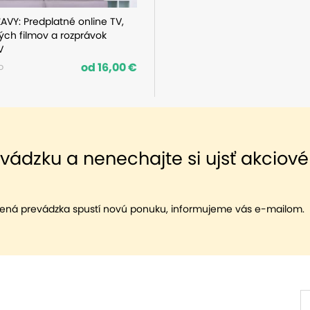
AVY: Predplatné online TV,
ch filmov a rozprávok
V
od 16,00 €
o
evádzku a nenechajte si ujsť akciové
ená prevádzka spustí novú ponuku, informujeme vás e-mailom.