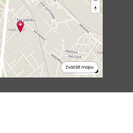
Zväčšiť mapu
MapLibre