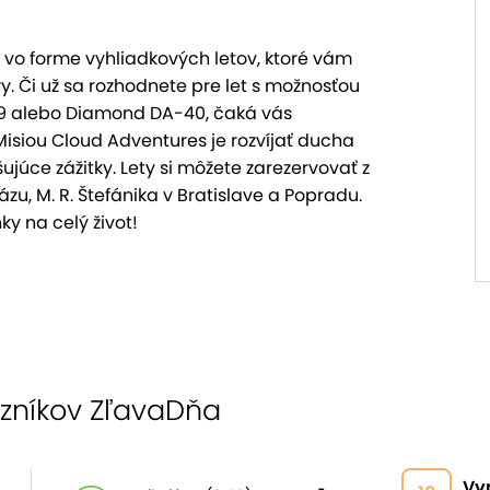
 vo forme vyhliadkových letov, ktoré vám
. Či už sa rozhodnete pre let s možnosťou
-9 alebo Diamond DA-40, čaká vás
isiou Cloud Adventures je rozvíjať ducha
júce zážitky. Lety si môžete zarezervovať z
ázu, M. R. Štefánika v Bratislave a Popradu.
ky na celý život!
azníkov ZľavaDňa
Vy