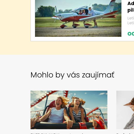
Ad
pi
Let
Let
o
Mohlo by vás zaujímať