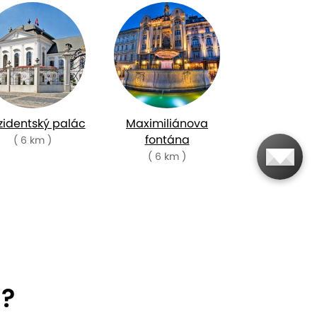
zidentský palác
Maximiliánova
fontána
( 6 km )
( 6 km )
i?