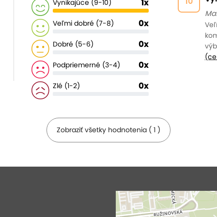
10
1x
Vynikajúce (9-10)
Mar
0x
Veľmi dobré (7-8)
Veľ
kom
0x
Dobré (5-6)
výb
(ce
0x
Podpriemerné (3-4)
0x
Zlé (1-2)
Zobraziť všetky hodnotenia ( 1 )