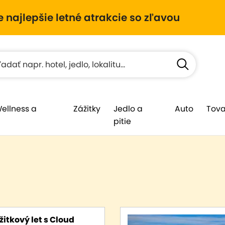
e najlepšie letné atrakcie so zľavou
Wellness a
Zážitky
Jedlo a
Auto
Tova
pitie
žitkový let s Cloud