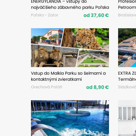
ENERGYLANDIA – vstupy do
Profesio
najväčšieho zábavného parku Poľska
Petroom
od 37,60 €
Poľsko - Zator
Bratislav
Vstup do Malkia Parku so šelmami a
EXTRA Z
kontaktnými zvieratkami
Termálne
od 8,90 €
Orechová Potôň
Sládkovi