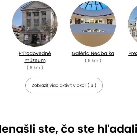
Prírodovedné
Galéria Nedbalka
Pre
múzeum
( 6 km )
( 6 km )
Zobraziť viac aktivít v okolí ( 6 )
enašli ste, čo ste hľadal