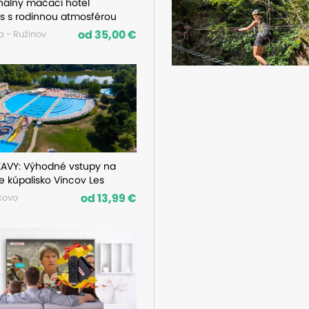
nálny mačací hotel
s s rodinnou atmosférou
od 35,00 €
a - Ružinov
ĽAVY: Výhodné vstupy na
 kúpalisko Vincov Les
od 13,99 €
čovo