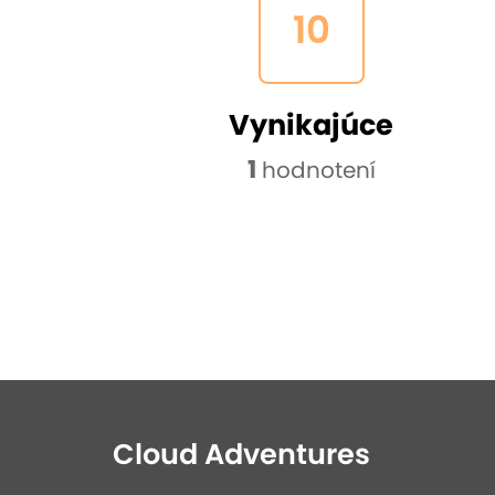
10
Vynikajúce
1
hodnotení
Cloud Adventures