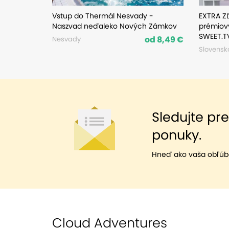
Vstup do Thermál Nesvady -
EXTRA ZĽ
Naszvad neďaleko Nových Zámkov
prémiový
SWEET.T
od 8,49 €
Nesvady
Slovensk
Sledujte pr
ponuky.
Hneď ako vaša obľúb
Cloud Adventures