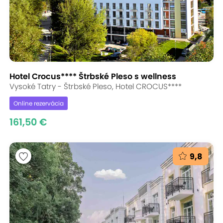
Hotel Crocus**** Štrbské Pleso s wellness
Vysoké Tatry - Štrbské Pleso, Hotel CROCUS****
Online rezervácia
161,50 €
9,8