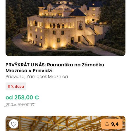
PRVÝKRÁT U NÁS: Romantika na Zámočku
Mraznica v Prievidzi
Prievidza, Zámoček Mraznica
11 % zľava
od 258,00 €
290 - 512,00 €
9,4