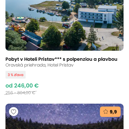
Pobyt v Hoteli Prístav*** s polpenziou a plavbou
Oravská priehrada, Hotel Prístav
3 % zľava
od 246,00 €
256 - 804,00 €
9,9