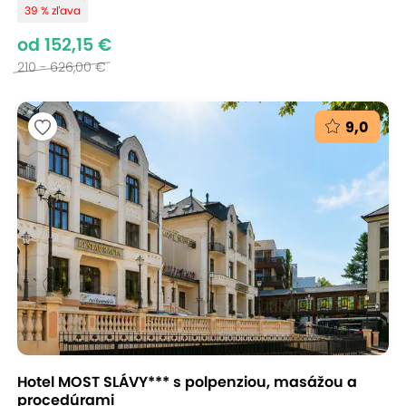
39 % zľava
od 152,15 €
210 - 626,00 €
9,0
Hotel MOST SLÁVY*** s polpenziou, masážou a
procedúrami