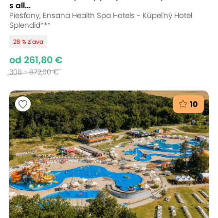
s all...
Piešťany, Ensana Health Spa Hotels - Kúpeľný Hotel
Splendid***
28 % zľava
od 261,80 €
308 - 872,00 €
10