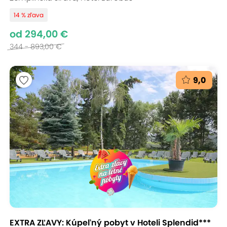
14 % zľava
od 294,00 €
344 - 893,00 €
9,0
EXTRA ZĽAVY: Kúpeľný pobyt v Hoteli Splendid***