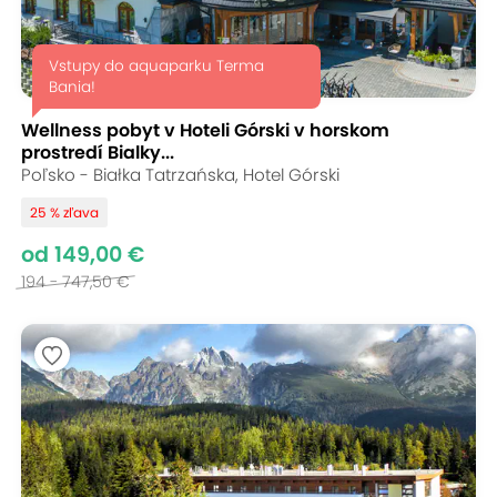
Vstupy do aquaparku Terma
Bania!
Wellness pobyt v Hoteli Górski v horskom
prostredí Bialky...
Poľsko - Białka Tatrzańska, Hotel Górski
25 % zľava
od 149,00 €
194 - 747,50 €