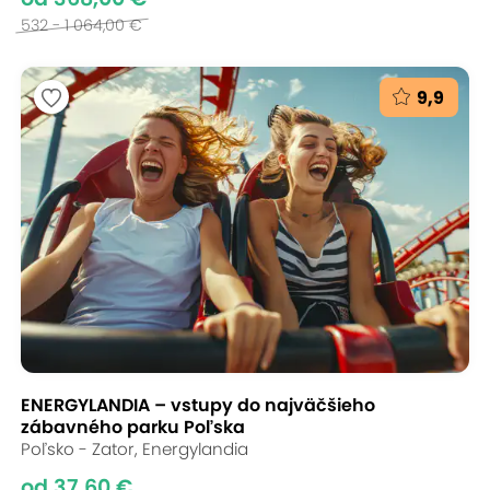
532 - 1 064,00 €
9,9
ENERGYLANDIA – vstupy do najväčšieho
zábavného parku Poľska
Poľsko - Zator, Energylandia
od 37,60 €