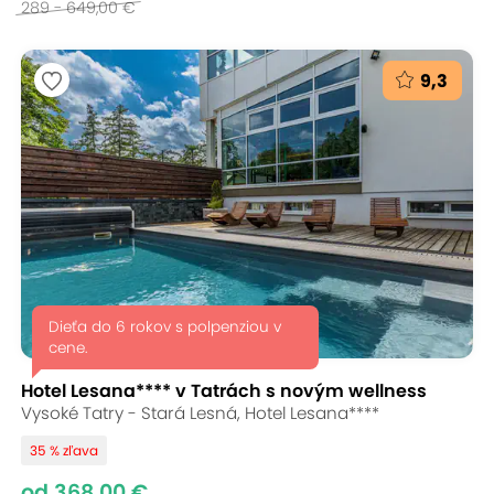
289 - 649,00 €
9,3
Dieťa do 6 rokov s polpenziou v
cene.
Hotel Lesana**** v Tatrách s novým wellness
Vysoké Tatry - Stará Lesná, Hotel Lesana****
35 % zľava
od 368,00 €