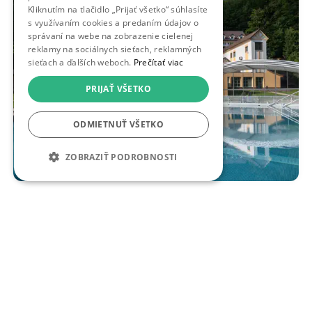
Kliknutím na tlačidlo „Prijať všetko“ súhlasíte
s využívaním cookies a predaním údajov o
správaní na webe na zobrazenie cielenej
reklamy na sociálnych sieťach, reklamných
sieťach a ďalších weboch.
Prečítať viac
PRIJAŤ VŠETKO
ODMIETNUŤ VŠETKO
ZOBRAZIŤ PODROBNOSTI
Horský hotel Remata***: Príroda, bazény a
zaslúžený oddych
Handlová - Ráztočno, Horský Hotel Remata ***
Online rezervácia
316,00 €