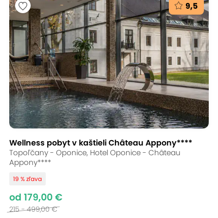
9,5
Wellness pobyt v kaštieli Château Appony****
Topoľčany - Oponice, Hotel Oponice - Château
Appony****
19 % zľava
od 179,00 €
215 - 499,00 €