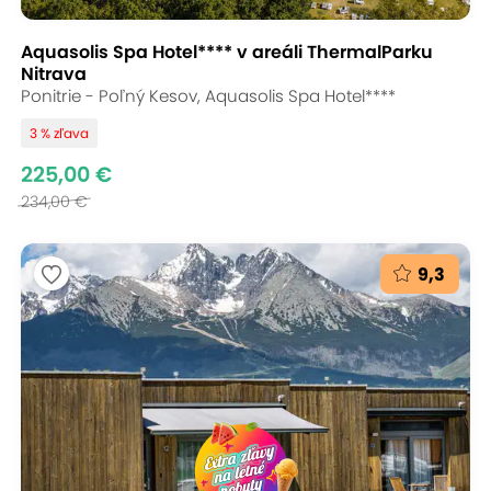
Aquasolis Spa Hotel**** v areáli ThermalParku
Nitrava
Ponitrie - Poľný Kesov, Aquasolis Spa Hotel****
3 % zľava
225,00 €
234,00 €
9,3