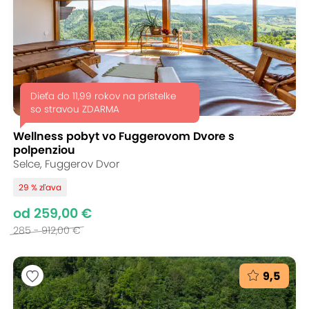
Dieťa do 11,99 rokov na prístelke
so stravou ZDARMA
Wellness pobyt vo Fuggerovom Dvore s
polpenziou
Selce, Fuggerov Dvor
29 % zľava
od 259,00 €
285 - 912,00 €
9,5