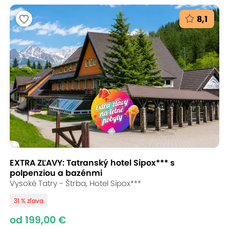
8,1
EXTRA ZĽAVY: Tatranský hotel Sipox*** s
polpenziou a bazénmi
Vysoké Tatry - Štrba, Hotel Sipox***
31 % zľava
od 199,00 €