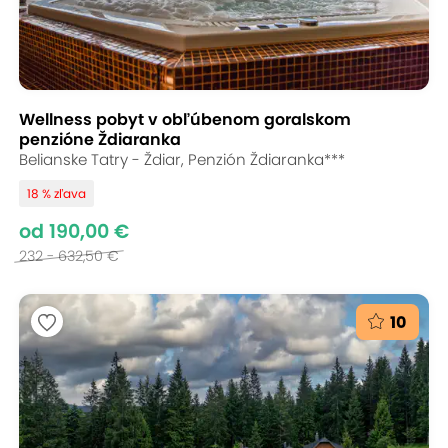
Wellness pobyt v obľúbenom goralskom
penzióne Ždiaranka
Belianske Tatry - Ždiar, Penzión Ždiaranka***
18 % zľava
od 190,00 €
232 - 632,50 €
10