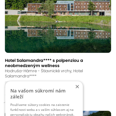
Hotel Salamandra**** s polpenziou a
neobmedzeným wellness
Hodruša-Hámre - Štiavnické vrchy, Hotel
Salamandra****
×
15 % zľava
Na vašom súkromí nám
od 379,00 €
záleží
409 - 1 981,00 €
Používame súbory cookies na zaistenie
funkčnosti webu a s vaším súhlasom aj na
personalizáciu obsahu našich webstránok.