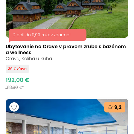
2 deti do 11,99 rokov zdarma!
Ubytovanie na Orave v pravom zrube s bazénom
a wellness
Orava, Koliba u Kuba
39 % zľava
192,00 €
318,00 €
9,2