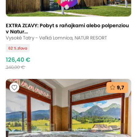
EXTRA ZĽAVY: Pobyt s raňajkami alebo polpenziou
v Natur...
Vysoké Tatry - Veľká Lomnica, NATUR RESORT
62 % zľava
126,40 €
340,00 €
9,7