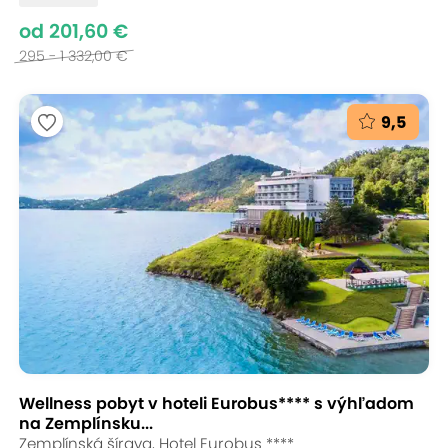
od 201,60 €
295 - 1 332,00 €
9,5
Wellness pobyt v hoteli Eurobus**** s výhľadom
na Zemplínsku...
Zemplínská šírava, Hotel Eurobus ****