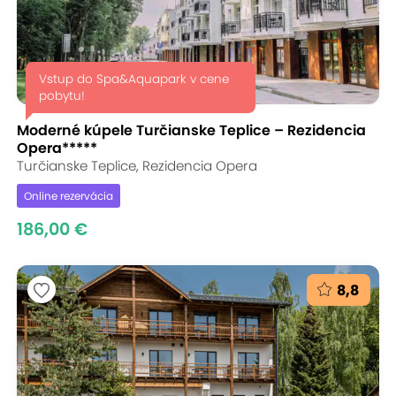
Vstup do Spa&Aquapark v cene
pobytu!
Moderné kúpele Turčianske Teplice – Rezidencia
Opera*****
Turčianske Teplice, Rezidencia Opera
Online rezervácia
186,00 €
8,8