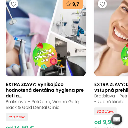
9,7
EXTRA ZĽAVY: Vynikajúco
EXTRA ZĽAVY: 
hodnotená dentálna hygiena pre
vstupná prehli
deti a...
Bratislava - Pet
Bratislava – Petržalka, Vienna Gate,
- zubná klinika
Black & Gold Dental Clinic
82 % zľava
72 % zľava
od 9,90 €
od 14,90 €