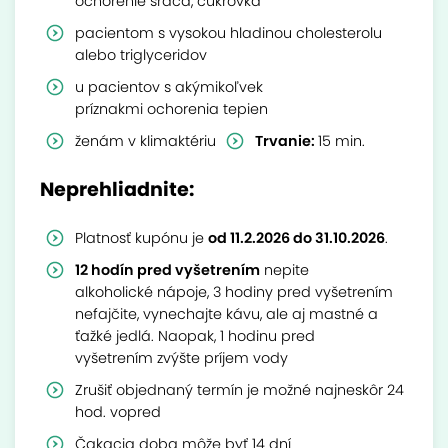
ochorenie srdca, cukrovka
pacientom s vysokou hladinou cholesterolu
alebo triglyceridov
u pacientov s akýmikoľvek
príznakmi ochorenia tepien
ženám v klimaktériu
Trvanie:
15 min.
Neprehliadnite:
Platnosť kupónu je
od 11.2.2026 do 31.10.2026
.
12 hodín pred vyšetrením
nepite
alkoholické nápoje, 3 hodiny pred vyšetrením
nefajčite, vynechajte kávu, ale aj mastné a
ťažké jedlá. Naopak, 1 hodinu pred
vyšetrením zvýšte príjem vody
Zrušiť objednaný termín je možné najneskôr 24
hod. vopred
Čakacia doba môže byť 14 dní