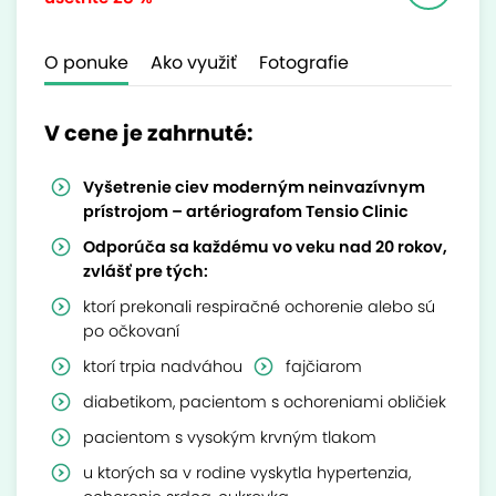
O ponuke
Ako využiť
Fotografie
V cene je zahrnuté:
Vyšetrenie ciev moderným neinvazívnym
prístrojom – artériografom Tensio Clinic
Odporúča sa každému vo veku nad 20 rokov,
zvlášť pre tých:
ktorí prekonali respiračné ochorenie alebo sú
po očkovaní
ktorí trpia nadváhou
fajčiarom
diabetikom, pacientom s ochoreniami obličiek
pacientom s vysokým krvným tlakom
u ktorých sa v rodine vyskytla hypertenzia,