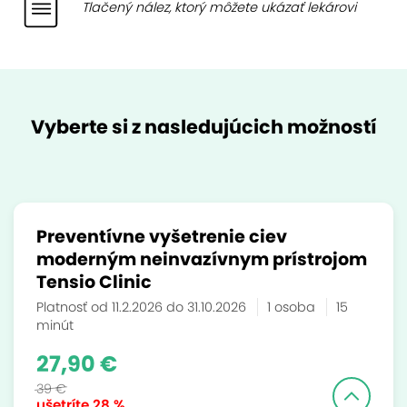
Tlačený nález, ktorý môžete ukázať lekárovi
Vyberte si z nasledujúcich možností
Preventívne vyšetrenie ciev
moderným neinvazívnym prístrojom
Tensio Clinic
Platnosť od 11.2.2026 do 31.10.2026
1 osoba
15
minút
27,90 €
39 €
ušetríte
28 %