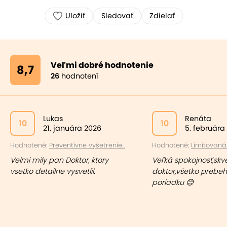
Uložiť
Sledovať
Zdielať
Veľmi dobré hodnotenie
8,7
26
hodnotení
Lukas
Renáta
10
10
21. januára 2026
5. februára
Hodnotené:
Preventívne vyšetrenie...
Hodnotené:
Limitovaná z
Velmi mily pan Doktor, ktory
Veľká spokojnosť,skv
vsetko detailne vysvetlil.
doktor,všetko prebeh
poriadku 😊