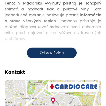
Tento v Maďarsku vyvinutý prístroj je schopný
snímať a hodnotiť tlak a pulzové vlny. Toto
jednoduché meranie poskytuje presné
informácie
o stave všetkých tepien
. Pomocou prístroja je
možné diagnostikovať srdcovo-cievne ochorenia
ešte pred objavením sa vážnych zdravotných
problémov.
CARDIOCARE vykonáva d
iagnostické merania v ČR
Zobraziť viac
a SR už od roku 2009.
Touto metódou sa dajú získať dôležité informácie o
Kontakt
funkcii buniek v cievnej stene a o pružnosti hlavnej
tepny (aorty). Čím pružnejšia je stena tejto tepny,
tým je aorta zdravšia.
Ochorenie sa môže začať už v útlom detskom veku,
keď ešte nikto nepochybuje o svojom zdraví.