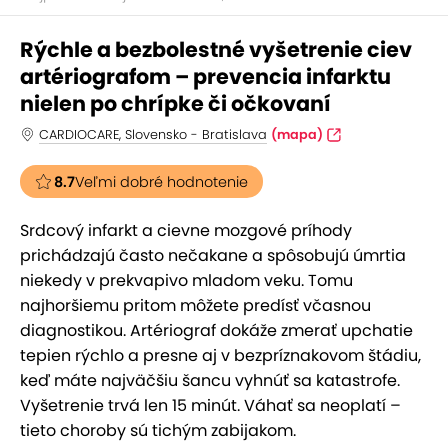
Rýchle a bezbolestné vyšetrenie ciev
artériografom – prevencia infarktu
nielen po chrípke či očkovaní
CARDIOCARE, Slovensko - Bratislava
(mapa)
8.7
Veľmi dobré hodnotenie
Srdcový infarkt a cievne mozgové príhody
prichádzajú často nečakane a spôsobujú úmrtia
niekedy v prekvapivo mladom veku. Tomu
najhoršiemu pritom môžete predísť včasnou
diagnostikou. Artériograf dokáže zmerať upchatie
tepien rýchlo a presne aj v bezpríznakovom štádiu,
keď máte najväčšiu šancu vyhnúť sa katastrofe.
Vyšetrenie trvá len 15 minút. Váhať sa neoplatí –
tieto choroby sú tichým zabijakom.