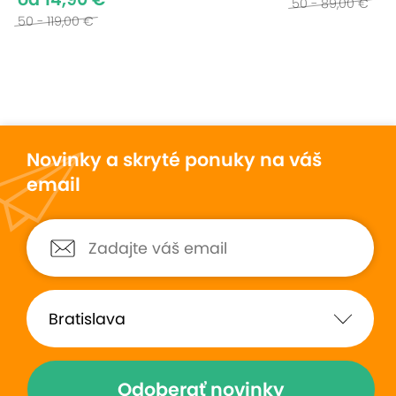
50 - 89,00 €
50 - 119,00 €
Novinky a skryté ponuky na váš
email
Odoberať novinky