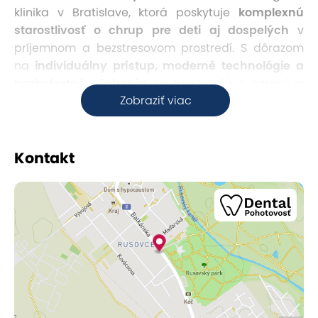
klinika v Bratislave, ktorá poskytuje
komplexnú
starostlivosť o chrup pre deti aj dospelých
v
príjemnom a bezstresovom prostredí. S dôrazom
na
individuálny prístup, moderné technológie a
bezbolestné ošetrenia
sa tu starajú o zdravý a
Zobraziť viac
krásny úsmev každej rodiny.
Kontakt