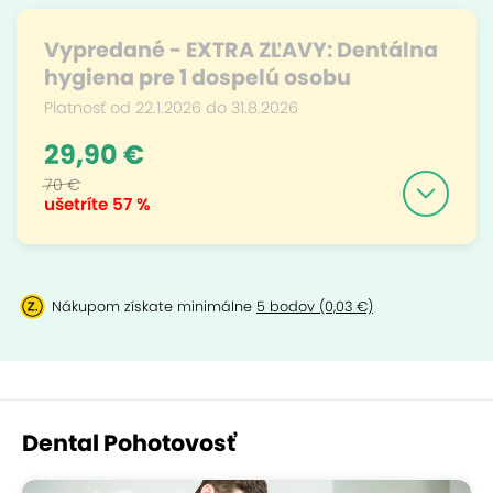
Vypredané - EXTRA ZĽAVY: Dentálna
hygiena pre 1 dospelú osobu
Platnosť od 22.1.2026 do 31.8.2026
29,90 €
70 €
ušetríte
57 %
Nákupom získate minimálne
5 bodov (0,03 €)
Dental Pohotovosť