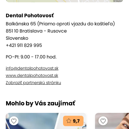
Dental Pohotovosť
Balkánska 65 (Priamo oproti vjazdu do kaštieľa)
851 10 Bratislava - Rusovce
Dentálna hygiena – základ
Slovensko
+421 911 829 995
zdravého chrupu
PO-PI: 9.00 - 17.00 hod.
Preventívna dentálna hygiena je kľúčom k
info@dentalpohotovost.sk
zdravým ďasnám, odstráneniu zubného
www.dentalpohotovost.sk
kameňa, povlaku a pigmentácií
, ktoré môžu viesť
Zobraziť partnerskú stránku
k zápalom či kazom. Profesionálne hygienické
ošetrenie podporuje svieži dych, zdravé ďasná a je
dôležitou súčasťou bežnej starostlivosti o ústnu
Mohlo by Vás zaujímať
dutinu.
9,7
Výhody starostlivosti v Dental