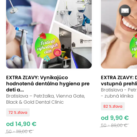
Pohotovosť
Klinika prijíma nových pacientov aj urgentné
prípady bez čakania – stačí zavolať
24/7
a
dohodnúť si termín. Dental Pohotovosť kombinuje
preventívnu, estetickú aj urgentnú starostlivosť pod
jednou strechou, takže všetko, čo vaše zuby
potrebujú, riešite pohodlne na jednom mieste.
EXTRA ZĽAVY: Vynikajúco
EXTRA ZĽAVY: 
hodnotená dentálna hygiena pre
vstupná prehli
deti a...
Bratislava - Pet
Bratislava – Petržalka, Vienna Gate,
- zubná klinika
Black & Gold Dental Clinic
82 % zľava
72 % zľava
od 9,90 €
od 14,90 €
50 - 89,00 €
50 - 119,00 €