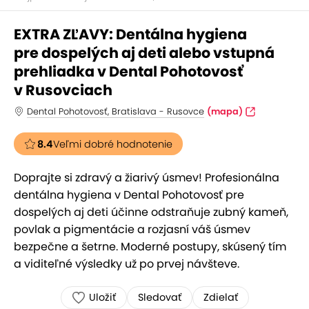
EXTRA ZĽAVY: Dentálna hygiena
pre dospelých aj deti alebo vstupná
prehliadka v Dental Pohotovosť
v Rusovciach
Dental Pohotovosť, Bratislava - Rusovce
(mapa)
8.4
Veľmi dobré hodnotenie
Doprajte si zdravý a žiarivý úsmev! Profesionálna
dentálna hygiena v Dental Pohotovosť pre
dospelých aj deti účinne odstraňuje zubný kameň,
povlak a pigmentácie a rozjasní váš úsmev
bezpečne a šetrne. Moderné postupy, skúsený tím
a viditeľné výsledky už po prvej návšteve.
Uložiť
Sledovať
Zdielať