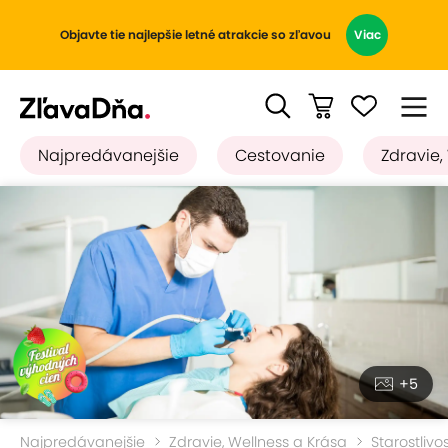
Objavte tie najlepšie letné atrakcie so zľavou
Viac
Najpredávanejšie
Cestovanie
Zdravie,
+5
Najpredávanejšie
Zdravie, Wellness a Krása
Starostlivo