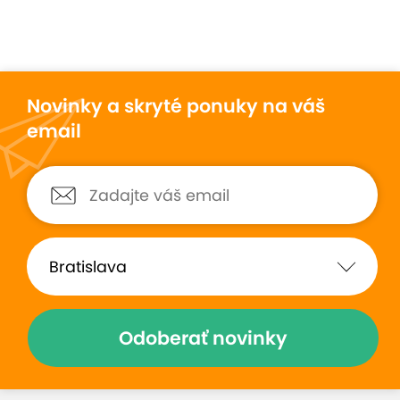
Novinky a skryté ponuky na váš
email
Odoberať novinky