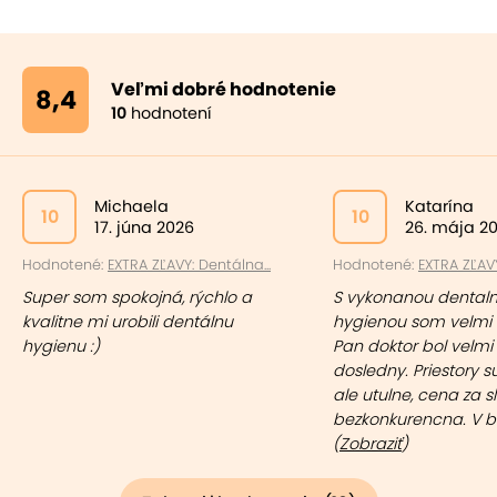
Veľmi dobré hodnotenie
8,4
10
hodnotení
Michaela
Katarína
10
10
17. júna 2026
26. mája 2
Hodnotené:
EXTRA ZĽAVY: Dentálna...
Hodnotené:
EXTRA ZĽAVY
Super som spokojná, rýchlo a
S vykonanou dental
kvalitne mi urobili dentálnu
hygienou som velmi 
hygienu :)
Pan doktor bol velmi 
dosledny. Priestory s
ale utulne, cena za s
bezkonkurencna. V bliz
(
Zobraziť
)