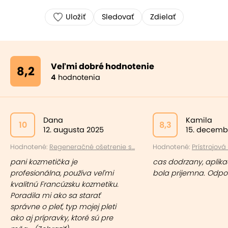
Uložiť
Sledovať
Zdielať
Veľmi dobré hodnotenie
8,2
4
hodnotenia
Dana
Kamila
10
8,3
12. augusta 2025
15. decemb
Hodnotené:
Regeneračné ošetrenie s...
Hodnotené:
Prístrojová 
pani kozmetička je
cas dodrzany, aplika
profesionálna, používa veľmi
bola prijemna. Odp
kvalitnú Francúzsku kozmetiku.
Poradila mi ako sa starať
správne o pleť, typ mojej pleti
ako aj prípravky, ktoré sú pre