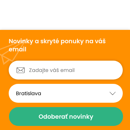
Novinky a skryté ponuky na váš
email
Odoberať novinky