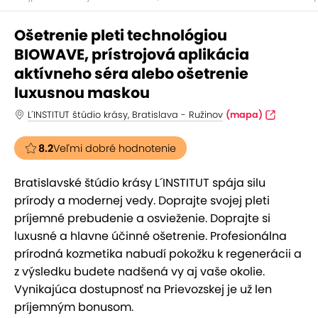
Ošetrenie pleti technológiou
BIOWAVE, prístrojová aplikácia
aktívneho séra alebo ošetrenie
luxusnou maskou
L´INSTITUT štúdio krásy, Bratislava - Ružinov
(mapa)
8.2
Veľmi dobré hodnotenie
Bratislavské štúdio krásy L´INSTITUT spája silu
prírody a modernej vedy. Doprajte svojej pleti
príjemné prebudenie a osvieženie. Doprajte si
luxusné a hlavne účinné ošetrenie. Profesionálna
prírodná kozmetika nabudí pokožku k regenerácii a
z výsledku budete nadšená vy aj vaše okolie.
Vynikajúca dostupnosť na Prievozskej je už len
príjemným bonusom.