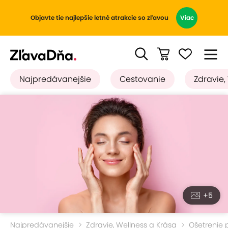
Objavte tie najlepšie letné atrakcie so zľavou
Viac
Najpredávanejšie
Cestovanie
Zdravie,
+5
Najpredávanejšie
Zdravie, Wellness a Krása
Ošetrenie p