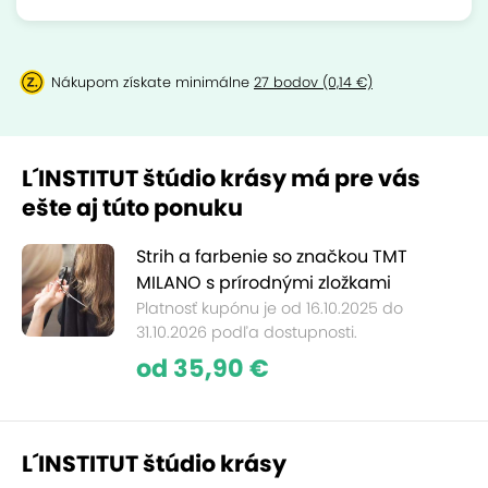
Nákupom získate minimálne
27 bodov (0,14 €)
L´INSTITUT štúdio krásy má pre vás
ešte aj túto ponuku
Strih a farbenie so značkou TMT
MILANO s prírodnými zložkami
Platnosť kupónu je od 16.10.2025 do
31.10.2026 podľa dostupnosti.
od 35,90 €
L´INSTITUT štúdio krásy