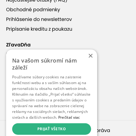
Obchodné podmienky
Prihlásenie do newsletterov
Pripísanie kreditu z poukazu
ZľavaDňa
×
Náš príbeh
Na vašom súkromí nám
Kontakt
záleží
Kariéra
Používame súbory cookies na zaistenie
funkčnosti webu a s vaším súhlasom aj na
Blog
personalizáciu obsahu našich webstránok.
Pre médiá
Kliknutím na tlačidlo „Prijať všetko“ súhlasíte
s využívaním cookies a predaním údajov o
Pre partnerov
správaní na webe na zobrazenie cielenej
reklamy na sociálnych sieťach, reklamných
sieťach a ďalších weboch.
Prečítať viac
PRIJAŤ VŠETKO
© 2010 – 2026
inspirago s. r. o.
. Všetky práva