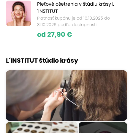
Pleťové ošetrenia v štúdiu krásy L
´INSTITUT
Platnosť kupónu je od 16.10.2025 do
31.10.2026 podľa dostupnosti.
od 27,90 €
L´INSTITUT štúdio krásy