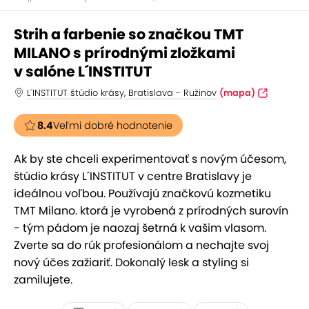
Strih a farbenie so značkou TMT
MILANO s prírodnými zložkami
v salóne L´INSTITUT
L´INSTITUT štúdio krásy, Bratislava - Ružinov
(mapa)
8.4
Veľmi dobré hodnotenie
Ak by ste chceli experimentovať s novým účesom,
štúdio krásy L´INSTITUT v centre Bratislavy je
ideálnou voľbou. Používajú značkovú kozmetiku
TMT Milano. ktorá je vyrobená z prírodných surovín
- tým pádom je naozaj šetrná k vašim vlasom.
Zverte sa do rúk profesionálom a nechajte svoj
nový účes zažiariť. Dokonalý lesk a styling si
zamilujete.