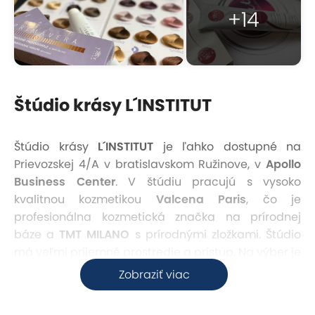
+14
Štúdio krásy L´INSTITUT
Štúdio krásy
L´INSTITUT
je ľahko dostupné na
Prievozskej 4/A v bratislavskom Ružinove, v
Apollo
Business Center
. V štúdiu pracujú s vysoko
kvalitnou kozmetikou
Valcena Paris
, čo je
profesionálna kozmetická značka na prírodnej
báze a
TMT MILANO
s prírodnými zložkami. Štúdio
má veľmi príjemné prostredie a prístup. Na výber je
viacero ošetrení.
Zobraziť viac
V salóne si môžete vybrať medzi službami ako