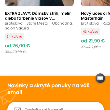
EXTRA ZĽAVY: Dámsky strih, melír
Nový účes či f
alebo farbenie vlasov v...
Masterhair
Bratislava - Staré Mesto - Obchodná,
Bratislava - Ruž
Salón Sakura
43 % zľava
34 % zľava
od 21,90 €
od 26,00 €
32 - 217,00 €
36 - 79,00 €
Novinky a skryté ponuky na váš
email