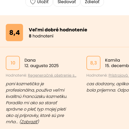
Uložiť
Sledovať
Zdielať
Veľmi dobré hodnotenie
8,4
8
hodnotení
Dana
Kamila
10
8,3
12. augusta 2025
15. decemb
Hodnotené:
Regeneračné ošetrenie s...
Hodnotené:
Prístrojová 
pani kozmetička je
cas dodrzany, aplika
profesionálna, používa veľmi
bola prijemna. Odp
kvalitnú Francúzsku kozmetiku.
Poradila mi ako sa starať
správne o pleť, typ mojej pleti
ako aj prípravky, ktoré sú pre
mňa... (
Zobraziť
)