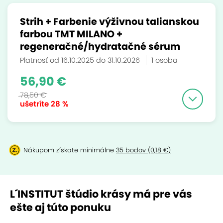
Strih + Farbenie výživnou talianskou
farbou TMT MILANO +
regeneračné/hydratačné sérum
Platnosť od 16.10.2025 do 31.10.2026
1 osoba
56,90 €
78,50 €
ušetríte
28 %
Nákupom získate minimálne
35 bodov (0,18 €)
L´INSTITUT štúdio krásy má pre vás
ešte aj túto ponuku