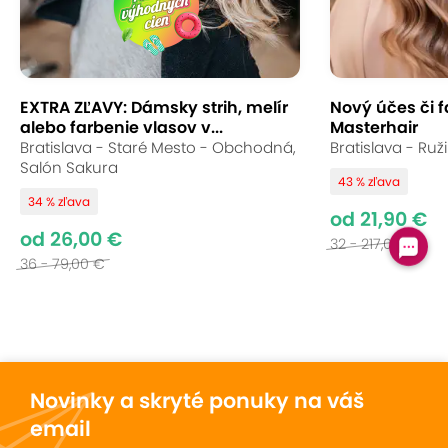
EXTRA ZĽAVY: Dámsky strih, melír
Nový účes či f
alebo farbenie vlasov v...
Masterhair
Bratislava - Staré Mesto - Obchodná,
Bratislava - Ruž
Salón Sakura
43 % zľava
34 % zľava
od 21,90 €
od 26,00 €
32 - 217,00 €
36 - 79,00 €
Novinky a skryté ponuky na váš
email