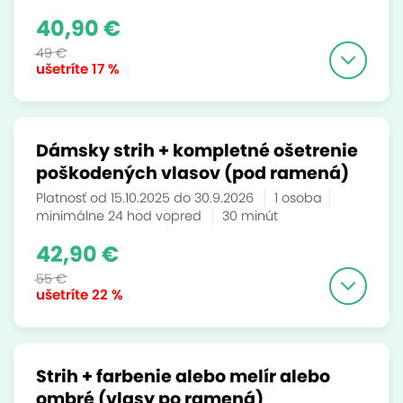
40,90 €
49 €
ušetríte
17 %
Dámsky strih + kompletné ošetrenie
poškodených vlasov (pod ramená)
Platnosť od 15.10.2025 do 30.9.2026
1 osoba
minimálne 24 hod vopred
30 minút
42,90 €
55 €
ušetríte
22 %
Strih + farbenie alebo melír alebo
ombré (vlasy po ramená)