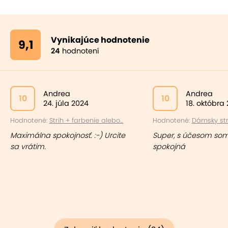
Vynikajúce hodnotenie
9,1
24
hodnotení
Andrea
Andrea
10
10
24. júla 2024
18. októbra
Hodnotené:
Strih + farbenie alebo...
Hodnotené:
Dámsky stri
Maximálna spokojnosť. :-) Urcite
Super, s účesom so
sa vrátim.
spokojná