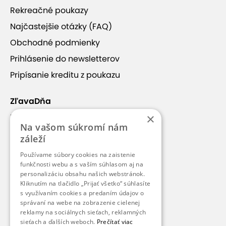
Rekreačné poukazy
Najčastejšie otázky (FAQ)
Obchodné podmienky
Prihlásenie do newsletterov
Pripísanie kreditu z poukazu
ZľavaDňa
×
Náš príbeh
Na vašom súkromí nám
Kontakt
záleží
Kariéra
Používame súbory cookies na zaistenie
Blog
funkčnosti webu a s vaším súhlasom aj na
personalizáciu obsahu našich webstránok.
Pre médiá
Kliknutím na tlačidlo „Prijať všetko“ súhlasíte
s využívaním cookies a predaním údajov o
Pre partnerov
správaní na webe na zobrazenie cielenej
reklamy na sociálnych sieťach, reklamných
sieťach a ďalších weboch.
Prečítať viac