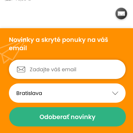
Novinky a skryté ponuky na váš
email
Odoberať novinky