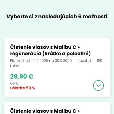
Vyberte si z nasledujúcich 6 možností
Čistenie vlasov s Malibu C +
regenerácia (krátke a polodlhé)
Platnosť od 14.10.2025 do 30.9.2026
1 osoba
120
minút
29,90 €
60 €
ušetríte
50 %
Čistenie vlasov s Malibu C +