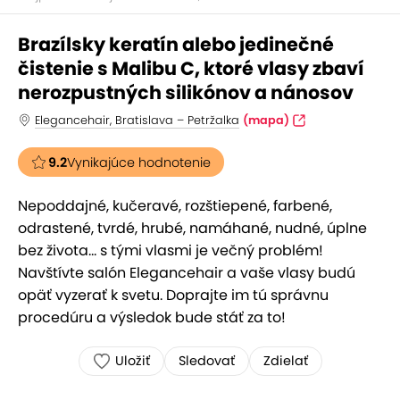
Brazílsky keratín alebo jedinečné
čistenie s Malibu C, ktoré vlasy zbaví
nerozpustných silikónov a nánosov
Elegancehair, Bratislava – Petržalka
(mapa)
9.2
Vynikajúce hodnotenie
Nepoddajné, kučeravé, rozštiepené, farbené,
odrastené, tvrdé, hrubé, namáhané, nudné, úplne
bez života... s tými vlasmi je večný problém!
Navštívte salón Elegancehair a vaše vlasy budú
opäť vyzerať k svetu. Doprajte im tú správnu
procedúru a výsledok bude stáť za to!
Uložiť
Sledovať
Zdielať