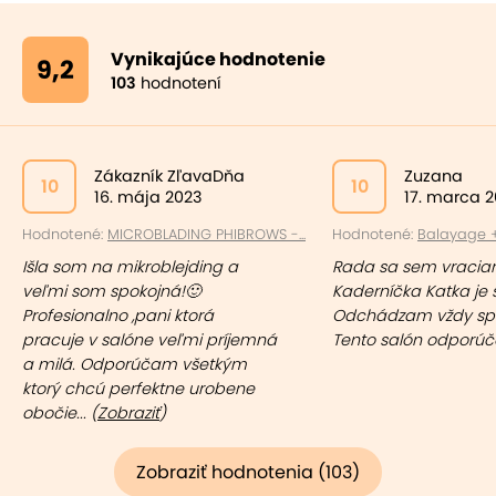
Vynikajúce hodnotenie
9,2
103
hodnotení
Zákazník ZľavaDňa
Zuzana
10
10
16. mája 2023
17. marca 
Hodnotené:
MICROBLADING PHIBROWS -...
Hodnotené:
Balayage + 
Išla som na mikroblejding a
Rada sa sem vracia
veľmi som spokojná!🙂
Kaderníčka Katka je 
Profesionalno ,pani ktorá
Odchádzam vždy spo
pracuje v salóne veľmi príjemná
Tento salón odporú
a milá. Odporúčam všetkým
ktorý chcú perfektne urobene
obočie... (
Zobraziť
)
Zobraziť hodnotenia (103)