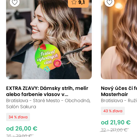
9,1
EXTRA ZĽAVY: Dámsky strih, melír
Nový účes či f
alebo farbenie vlasov v...
Masterhair
Bratislava - Staré Mesto - Obchodná,
Bratislava - Ruž
Salón Sakura
43 % zľava
34 % zľava
od 21,90 €
od 26,00 €
32 - 217,00 €
36 - 79,00 €