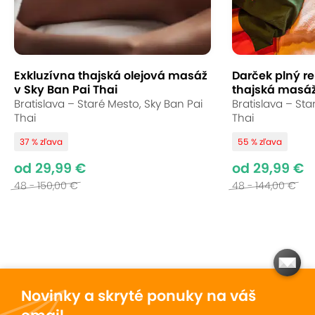
Exkluzívna thajská olejová masáž
Darček plný re
v Sky Ban Pai Thai
thajská masáž
Bratislava – Staré Mesto, Sky Ban Pai
Bratislava – Sta
Thai
Thai
37 % zľava
55 % zľava
od 29,99 €
od 29,99 €
48 - 150,00 €
48 - 144,00 €
Novinky a skryté ponuky na váš