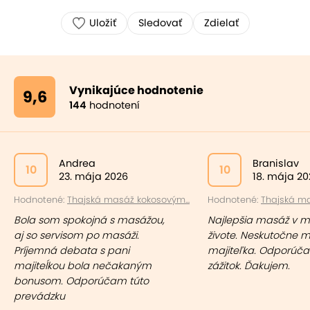
Uložiť
Sledovať
Zdielať
Vynikajúce hodnotenie
9,6
144
hodnotení
Andrea
Branislav
10
10
23. mája 2026
18. mája 20
Hodnotené:
Thajská masáž kokosovým...
Hodnotené:
Thajská ma
Bola som spokojná s masážou,
Najlepšia masáž v 
aj so servisom po masáži.
živote. Neskutočne m
Príjemná debata s pani
majiteľka. Odporúčam
majiteĺkou bola nečakaným
zážitok. Ďakujem.
bonusom. Odporúčam túto
prevádzku