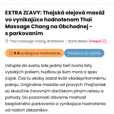
EXTRA ZĽAVY: Thajská olejová masáž
vo vynikajúco hodnotenom Thai
Massage Chang na Obchodnej -
s parkovaním
Thai massage Chang, Bratislava – Staré Mesto
(mapa)
9.6
Vynikajúce hodnotenie
Predáva sa rýchlo
Vstúpte do sveta, kde jediný tieň tvoria listy
vysokých paliem, hudbou je šum mora a spev
čajok. Čas tu akoby zastal kvôli všadeprítomnému
pokoju. Originálne masáže od pravých Thajčaniek
sú skutočne čarovným darčekom plným relaxu a
pohody. Do pozornosti dávame možnosť
bezplatného parkovania a vynikajúce hodnotenia
od našich zákazníkov.