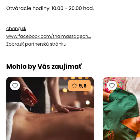
Príďte si po energiu, ktorú ste stratili počas bežného
uponáhľaného dňa. O vaše telo, zmysly aj ducha
Otváracie hodiny: 10.00 - 20.00 hod.
sa postarajú pravé Thajčanky s mnohoročnými
skúsenosťami.
chang.sk
www.facebook.com/thaimassagech...
Zobraziť partnerskú stránku
Mohlo by Vás zaujímať
9,6