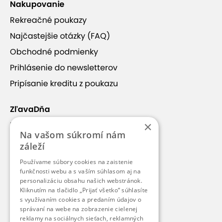
Nakupovanie
Rekreačné poukazy
Najčastejšie otázky (FAQ)
Obchodné podmienky
Prihlásenie do newsletterov
Pripísanie kreditu z poukazu
ZľavaDňa
×
Náš príbeh
Na vašom súkromí nám
Kontakt
záleží
Kariéra
Používame súbory cookies na zaistenie
funkčnosti webu a s vaším súhlasom aj na
Blog
personalizáciu obsahu našich webstránok.
Pre médiá
Kliknutím na tlačidlo „Prijať všetko“ súhlasíte
s využívaním cookies a predaním údajov o
Pre partnerov
správaní na webe na zobrazenie cielenej
reklamy na sociálnych sieťach, reklamných