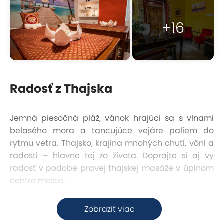
+16
Radosť z Thajska
Jemná piesočná pláž, vánok hrajúci sa s vlnami
belasého mora a tancujúce vejáre paliem do
rytmu vetra. Thajsko, krajina mnohých chutí, vôní a
radosti – hlavne tej zo života. Doprajte si aj vy
radosť v podobe pravej thajskej masáže v úplnom
centre mesta.
Skvelá dostupnosť
Zobraziť viac