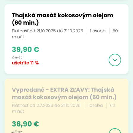
Thajská masáž kokosovým olejom
(60 min.)
Platnosť od 21.10.2025 do 31.10.2026
1 osoba
60
minút
39,90 €
45 €
ušetríte
11 %
Vypredané - EXTRA ZĽAVY: Thajská
masáž kokosovým olejom (60 min.)
Platnosť od 2.7.2026 do 31.10.2026
1 osoba
60
minút
36,90 €
45 €