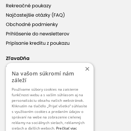
Rekreačné poukazy
Najčastejšie otázky (FAQ)
Obchodné podmienky
Prihlásenie do newsletterov
Pripísanie kreditu z poukazu
Laura Lombardi - Telová kozmetika
Tomášikova 223/26 (prevadzka v Budove Úsvit)
ZľavaDňa
82101 Bratislava
×
Náš príbeh
Slovensko
Na vašom súkromí nám
+421 948 929 236
Kontakt
záleží
Kariéra
Na objednávky:
Používame súbory cookies na zaistenie
PO-PI: 9.00 - 20.00 hod.
Blog
funkčnosti webu a s vaším súhlasom aj na
personalizáciu obsahu našich webstránok.
SO: 12.00 - 20.00 hod.
Pre médiá
Kliknutím na tlačidlo „Prijať všetko“ súhlasíte
s využívaním cookies a predaním údajov o
lauralombardi.kozmetika.tela@gmail.com
Pre partnerov
správaní na webe na zobrazenie cielenej
masazebratislava.weblahko.sk
reklamy na sociálnych sieťach, reklamných
Zobraziť partnerskú stránku
sieťach a ďalších weboch.
Prečítať viac