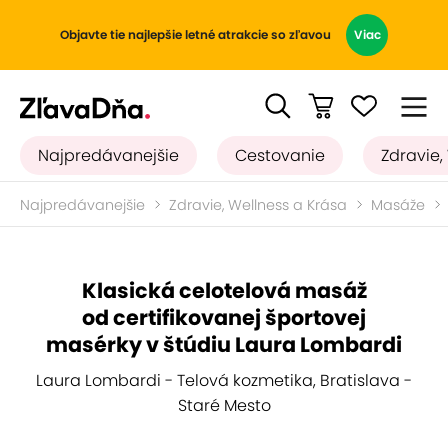
Objavte tie najlepšie letné atrakcie so zľavou
Viac
Najpredávanejšie
Cestovanie
Zdravie,
Najpredávanejšie
Zdravie, Wellness a Krása
Masáže
Klasická celotelová masáž
od certifikovanej športovej
masérky v štúdiu Laura Lombardi
Laura Lombardi - Telová kozmetika, Bratislava -
Staré Mesto