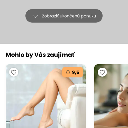
Zobraziť ukončenú ponuku
+7
Mohlo by Vás zaujímať
Klasická celotelová masáž
od certifikovanej športovej masérky
9,5
v štúdiu Laura Lombardi
Laura Lombardi - Telová kozmetika, Bratislava - Staré Mesto
(mapa)
7.2
Veľmi dobré hodnotenie
Doprajte si klasickú celotelovú masáž v rukách