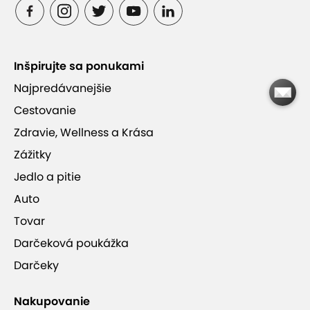
Úľava od bolesti i psychického napätia
Inšpirujte sa ponukami
Najpredávanejšie
Skvelý tip na darček
Cestovanie
Zdravie, Wellness a Krása
Na výber celotelová masáž alebo masáž
chrbta a šije
Zážitky
Jedlo a pitie
Auto
Kontakt
Tovar
Darčeková poukážka
Darčeky
Nakupovanie