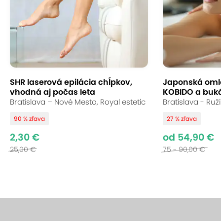
SHR laserová epilácia chĺpkov,
Japonská oml
vhodná aj počas leta
KOBIDO a buk
Bratislava – Nové Mesto, Royal estetic
Bratislava - Ruž
90 % zľava
27 % zľava
2,30 €
od 54,90 €
25,00 €
75 - 90,00 €