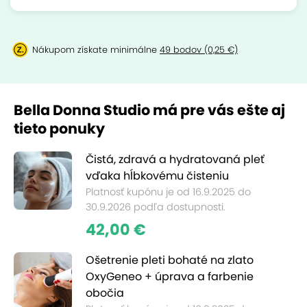
Nákupom získate minimálne
49 bodov (0,25 €)
Bella Donna Studio má pre vás ešte aj
tieto ponuky
Čistá, zdravá a hydratovaná pleť
vďaka hĺbkovému čisteniu
Platnosť kupónu je od 16.9.2025 do
30.9.2026 podľa dostupnosti.
42,00 €
Ošetrenie pleti bohaté na zlato
OxyGeneo + úprava a farbenie
obočia