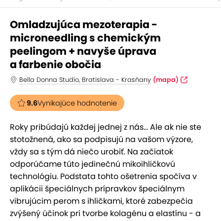
Omladzujúca mezoterapia -
microneedling s chemickým
peelingom + navyše úprava
a farbenie obočia
Bella Donna Studio, Bratislava - Krasňany
(mapa)
9.6
Vynikajúce hodnotenie
Roky pribúdajú každej jednej z nás... Ale ak nie ste
stotožnená, ako sa podpisujú na vašom výzore,
vždy sa s tým dá niečo urobiť. Na začiatok
odporúčame túto jedinečnú mikoihličkovú
technológiu. Podstata tohto ošetrenia spočíva v
aplikácii špeciálnych prípravkov špeciálnym
vibrujúcim perom s ihličkami, ktoré zabezpečia
zvýšený účinok pri tvorbe kolagénu a elastínu - a