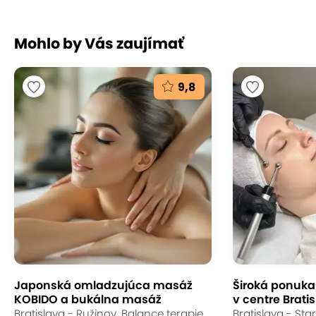
Mohlo by Vás zaujímať
9,8
Japonská omladzujúca masáž
Široká ponuka s
KOBIDO a bukálna masáž
v centre Bratis
Bratislava - Ružinov, Balance terapie
Bratislava - St