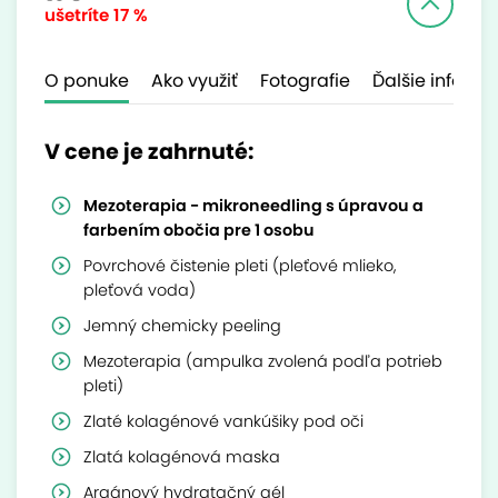
ušetríte
17 %
O ponuke
Ako využiť
Fotografie
Ďalšie inform
V cene je zahrnuté:
Mezoterapia - mikroneedling s úpravou a
farbením obočia pre 1 osobu
Povrchové čistenie pleti (pleťové mlieko,
pleťová voda)
Jemný chemicky peeling
Mezoterapia (ampulka zvolená podľa potrieb
pleti)
Zlaté kolagénové vankúšiky pod oči
Zlatá kolagénová maska
Argánový hydratačný gél