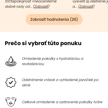
100%spokojnosť +neoceniteľné
vysvetlí aj ošetrenie 
dobré rady od... (
Zobraziť
)
a... (
Zobraziť
)
Zobraziť hodnotenia (26)
Prečo si vybrať túto ponuku
Omladenie pokožky s hydratáciou a
revitalizáciou
Odstránenie vrások a vyhladenie jazvičiek po
akné
Celkové omladenie a ozdravenie pokožky tváre