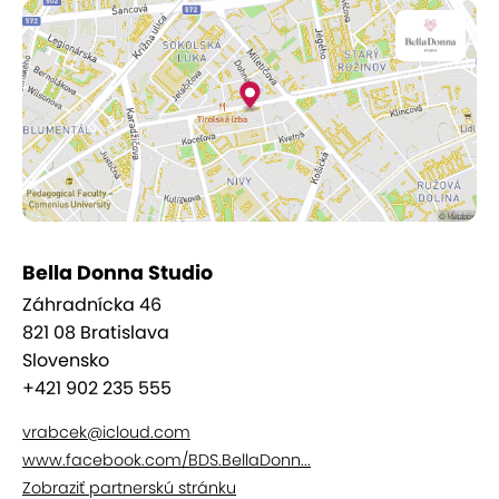
Omladenie pokožky s hydratáciou a
revitalizáciou
Odstránenie vrások
Odstraňovanie a vyhladenie jazvičiek po
akné
Zjemnenie a vyhladenie strií
Celkové omladenie a ozdravenie pokožky
tváre a tela
Bella Donna Studio
Výsledky sú okamžite viditeľné
Záhradnícka 46
821 08 Bratislava
Ošetrenie sa odporúča vo forme kúry
Slovensko
pozostávajúcej z 3 - 5 sedení.
+421 902 235 555
vrabcek@icloud.com
www.facebook.com/BDS.BellaDonn...
Zobraziť partnerskú stránku