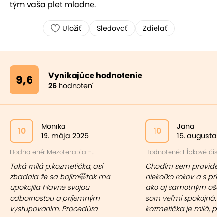
tým vaša pleť mladne.
Uložiť
Sledovať
Zdielať
Vynikajúce hodnotenie
9,6
26
hodnotení
Monika
Jana
10
10
19. mája 2025
15. augusta
Hodnotené:
Mezoterapia -...
Hodnotené:
Hĺbkové čist
Taká milá p.kozmetička, asi
Chodím sem pravide
zbadala že sa bojím🤭tak ma
niekoľko rokov a s p
upokojila hlavne svojou
ako aj samotným oš
odbornosťou a príjemným
som veľmi spokojná.
vystupovaním. Procedúra
kozmetička je milá, p