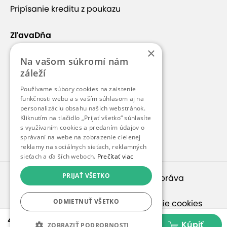
Pripísanie kreditu z poukazu
ZľavaDňa
×
Náš príbeh
Na vašom súkromí nám
Kontakt
záleží
Kariéra
Používame súbory cookies na zaistenie
funkčnosti webu a s vaším súhlasom aj na
Blog
personalizáciu obsahu našich webstránok.
Pre médiá
Kliknutím na tlačidlo „Prijať všetko“ súhlasíte
s využívaním cookies a predaním údajov o
Pre partnerov
správaní na webe na zobrazenie cielenej
reklamy na sociálnych sieťach, reklamných
sieťach a ďalších weboch.
Prečítať viac
PRIJAŤ VŠETKO
© 2010 – 2026
inspirago s. r. o.
. Všetky práva
vyhradené.
ODMIETNUŤ VŠETKO
Ochrana osobných údajov
|
Nastavenie cookies
49,90 €
Ak hľadáte ponuky v češtine, pozrite sa na
Kúpiť
ZOBRAZIŤ PODROBNOSTI