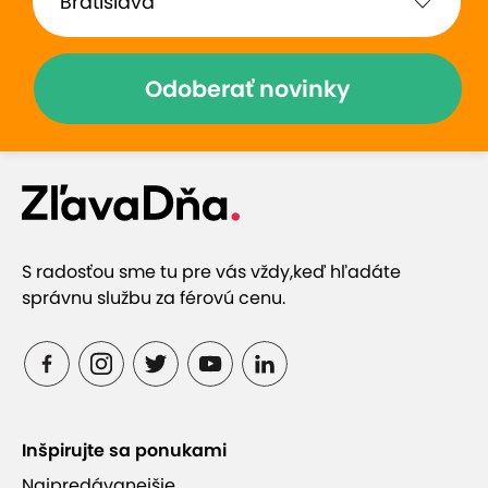
Odoberať novinky
S radosťou sme tu pre vás vždy,
keď hľadáte
správnu službu za férovú cenu.
Inšpirujte sa ponukami
Najpredávanejšie