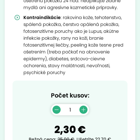
ošetrenú pokožku 24 hod. neaplikujte žiadne
mydlá ani agresívne kozmetické prípravky.
Kontraindikácie
: rakovina kože, tehotenstvo,
spálená pokožka, čerstvo opálená pokožka,
fotosenzitívne poruchy ako je Lupus, akútne
infekcie pokožky, rany na koži, branie
fotosenzitívnej liečby, peeling kože tesne pred
ošetrením (treba počkať na obnovenie
epidermy), diabetes, srdcovo-cievne
ochorenia, stavy malátnosti, nevoľnosti,
psychické poruchy
Počet kusov:
2,30 €
Bežná cena:
25,00 €
.
Ušetríte
22,70 €