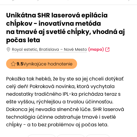
Unikátna SHR laserová epilácia
chĺpkov - inovatívna metóda
na tmavé aj svetlé chĺpky, vhodná aj
počas leta
Royal estetic, Bratislava – Nové Mesto
(mapa)
9.5
Vynikajúce hodnotenie
Pokožka tak hebká, že by ste sa jej chceli dotýkať
celý deň! Pokroková novinka, ktorá vychytala
nedostatky tradičného IPL-ka prichádza teraz s
ešte vyššou, rýchlejšou a trvalou účinnosťou.
Dokonca jej nevadia slnenčné lúče. SHR laserová
technológia účinne odstraňuje tmavé i svetlé
chĺpky - a to bez problémov aj počas leta.