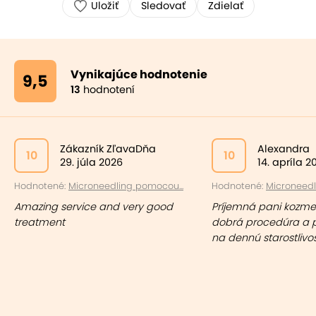
Uložiť
Sledovať
Zdielať
Vynikajúce hodnotenie
9,5
13
hodnotení
Zákazník ZľavaDňa
Alexandra
10
10
29. júla 2026
14. apríla 2
Hodnotené:
Microneedling pomocou...
Hodnotené:
Microneedl
Amazing service and very good
Príjemná pani kozmet
treatment
dobrá procedúra a 
na dennú starostlivos