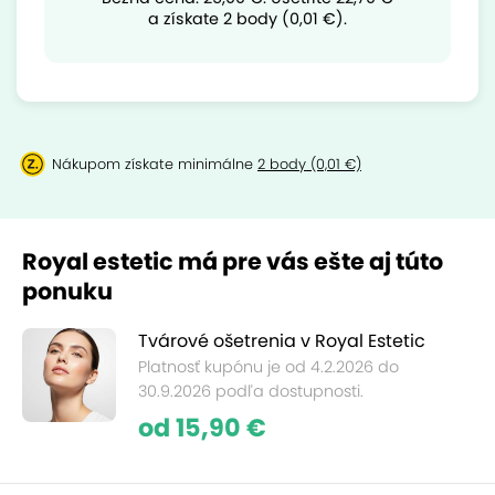
a získate 2 body (0,01 €).
Nákupom získate minimálne
2 body (0,01 €)
Royal estetic má pre vás ešte aj túto
ponuku
Tvárové ošetrenia v Royal Estetic
Platnosť kupónu je od 4.2.2026 do
30.9.2026 podľa dostupnosti.
od 15,90 €