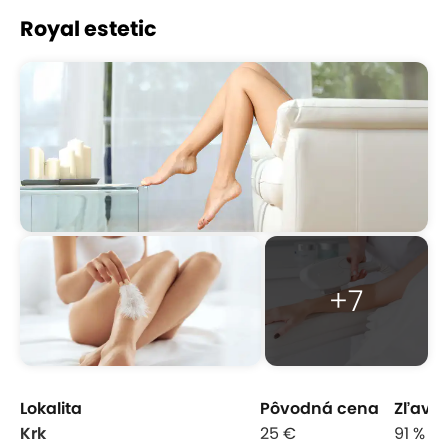
Royal estetic
+7
Lokalita
Pôvodná cena
Zľava
Krk
25 €
91 %