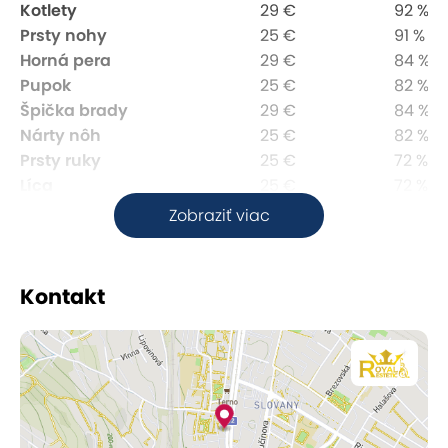
Kotlety
29 €
92 %
Prsty nohy
25 €
91 %
Horná pera
29 €
84 %
Pupok
25 €
82 %
Špička brady
29 €
84 %
Nárty nôh
25 €
82 %
Prsty ruky
25 €
72 %
Líca
25 €
72 %
Brada a okolie
35 €
80 %
Zobraziť viac
Prsné bradavky
25 €
72 %
Kríže
25 €
54 %
Brucho pás
50 €
77 %
Kontakt
Šija
50 €
72 %
Podpazušie
50 €
72 %
Bikiny
50 €
68 %
Triesla
50 €
68 %
Celé brucho
70 €
74 %
Brazílska epilácia
70 €
70 %