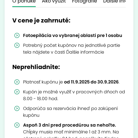
O ponuke
Ako využiť
Fotografie
Ďalšie inform
V cene je zahrnuté:
Fotoepilácia vo vybranej oblasti pre 1 osobu
Potrebný počet kupónov na jednotlivé partie
tela nájdete v časti Ďalšie informácie
Neprehliadnite:
Platnosť kupónu je
od 11.9.2025 do 30.9.2026
.
Kupón je možné využiť v pracovných dňoch od
8.00 - 18.00 hod.
Odporúča sa rezervácia ihneď po zakúpení
kupónu
Aspoň 3 dni pred procedúrou sa nehoľte.
Chĺpky musia mať minimálne 1 až 3 mm. Na