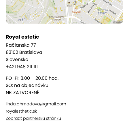
Polovica paže - predlaktie
70 €
70 %
Vrchná časť pŕs
70 €
70 %
Rameno - vrch
70 €
61 %
Celé paže
120 €
77 %
Hrudník, prsia - muži
120 €
67 %
Royal estetic
Stehná
140 €
72 %
Račianska 77
Predkolenie
140 €
70 %
83102 Bratislava
Celý chrbát
190 €
70 %
Slovensko
Celé nohy - ženy
240 €
78 %
+421 948 211 111
Celé nohy - muži
270 €
80 %
PO-PI: 8.00 – 20.00 hod.
SO: na objednávku
NE: ZATVORENÉ
linda.ahmadova@gmail.com
royalesthetic.sk
Zobraziť partnerskú stránku