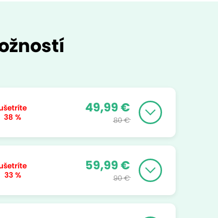
ožností
49,99 €
ušetríte
38 %
80 €
59,99 €
ušetríte
33 %
90 €