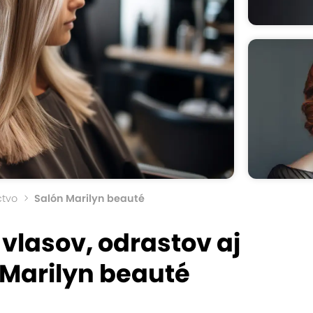
ctvo
Salón Marilyn beauté
 vlasov, odrastov aj
 Marilyn beauté