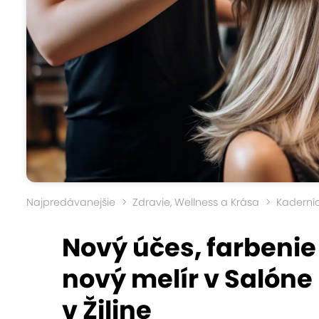
Najpredávanejšie
Zdravie, Wellness a Krása
Kaderní
Nový účes, farbenie
nový melír v Salóne
v Žiline