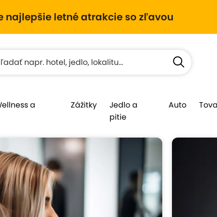
e najlepšie letné atrakcie so zľavou
Wellness a
Zážitky
Jedlo a
Auto
Tova
pitie