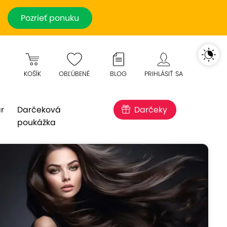
Pozrieť ponuku
KOŠÍK
OBĽÚBENÉ
BLOG
PRIHLÁSIŤ SA
r
Darčeková
Darčeky
poukážka