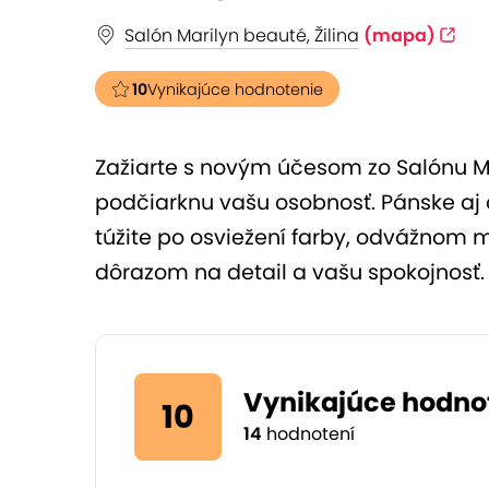
Salón Marilyn beauté, Žilina
(mapa)
10
Vynikajúce hodnotenie
Zažiarte s novým účesom zo Salónu Mar
podčiarknu vašu osobnosť. Pánske aj 
túžite po osviežení farby, odvážnom m
dôrazom na detail a vašu spokojnosť.
Vynikajúce hodno
10
14
hodnotení