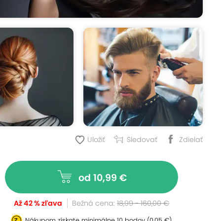
Uložiť
Sledovať
Zdielať
od 10,99 €
Až 42 % zľava
Bežná cena:
18,99 - 160,00 €
Nákupom získate minimálne
10 bodov
(0,05 €)