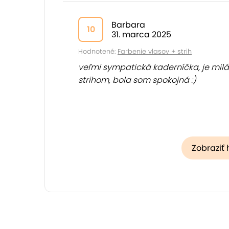
Barbara
10
31. marca 2025
Hodnotené:
Farbenie vlasov + strih
veľmi sympatická kaderníčka, je milá
strihom, bola som spokojná :)
Zobraziť 