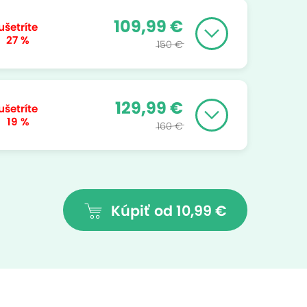
109,99 €
ušetríte
27 %
150 €
129,99 €
ušetríte
19 %
160 €
Kúpiť
od 10,99 €