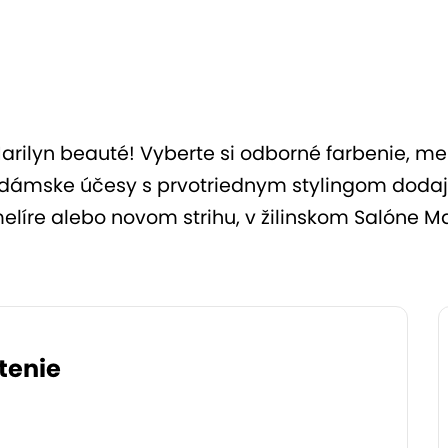
ilyn beauté! Vyberte si odborné farbenie, melír
dámske účesy s prvotriednym stylingom dodajú 
elíre alebo novom strihu, v žilinskom Salóne Ma
tenie