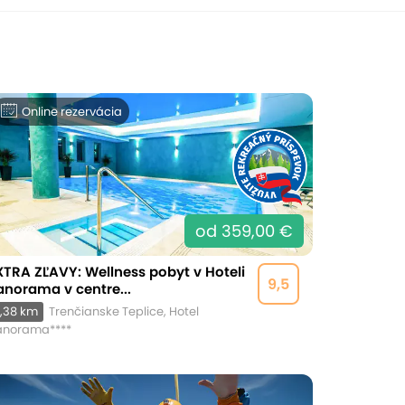
Online rezervácia
od 359,00 €
XTRA ZĽAVY: Wellness pobyt v Hoteli
9,5
anorama v centre...
,38 km
Trenčianske Teplice, Hotel
anorama****