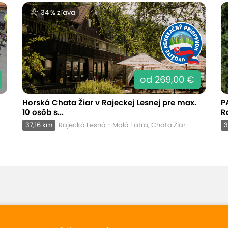
34 % zľava
od 269,00 €
Horská Chata Žiar v Rajeckej Lesnej pre max.
P
10 osôb s...
R
37,16 km
Rajecká Lesná - Malá Fatra, Chata Žiar
3