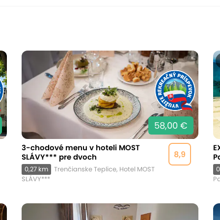
58,00 €
3-chodové menu v hoteli MOST
E
8,9
SLÁVY*** pre dvoch
P
0,27 km
Trenčianske Teplice, Hotel MOST
0
SLÁVY***
P