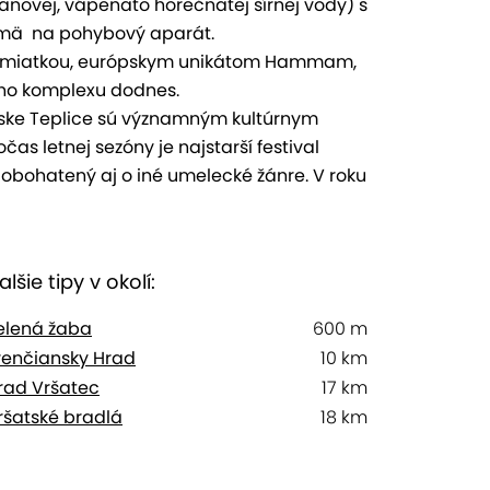
ranovej, vápenato horečnatej sírnej vody) s
jmä na pohybový aparát.
 pamiatkou, európskym unikátom Hammam,
ého komplexu dodnes.
nske Teplice sú významným kultúrnym
s letnej sezóny je najstarší festival
obohatený aj o iné umelecké žánre. V roku
alšie tipy v okolí:
elená žaba
600 m
renčiansky Hrad
10 km
rad Vršatec
17 km
ršatské bradlá
18 km