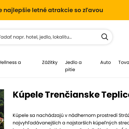
e najlepšie letné atrakcie so zľavou
Wellness a
Zážitky
Jedlo a
Auto
Tova
pitie
Kúpele Trenčianske Teplic
Kúpele sa nachádzajú v nádhernom prostredí Stráž
najvyhľadávanejších a najstarších kúpeľných stred