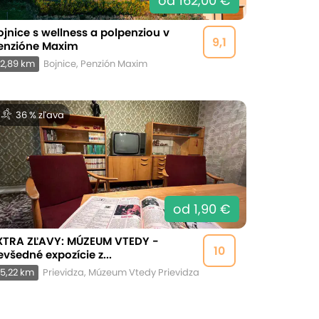
od 162,00 €
ojnice s wellness a polpenziou v
9,1
enzióne Maxim
2,89 km
Bojnice, Penzión Maxim
36 % zľava
od 1,90 €
XTRA ZĽAVY: MÚZEUM VTEDY -
10
evšedné expozície z...
5,22 km
Prievidza, Múzeum Vtedy Prievidza