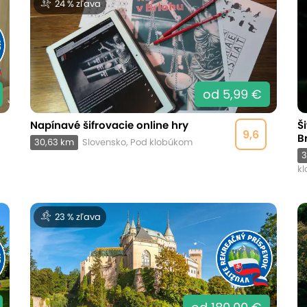
24 % zľava
od 5,99 €
Napínavé šifrovacie online hry
Š
9,6
B
30,63 km
Slovensko, Pod klobúkom
3
k
23 % zľava