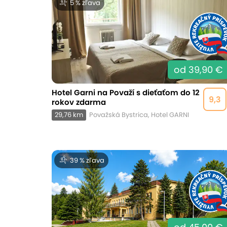
5 % zľava
od 39,90 €
Hotel Garni na Považí s dieťaťom do 12
9,3
rokov zdarma
29,76 km
Považská Bystrica, Hotel GARNI
39 % zľava