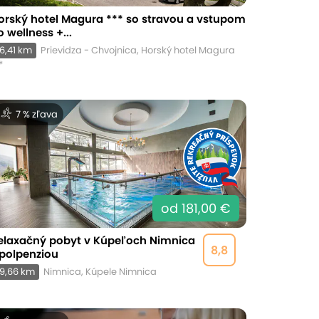
orský hotel Magura *** so stravou a vstupom
o wellness +...
6,41 km
Prievidza - Chvojnica, Horský hotel Magura
*
7 % zľava
od 181,00 €
elaxačný pobyt v Kúpeľoch Nimnica
8,8
 polpenziou
9,66 km
Nimnica, Kúpele Nimnica