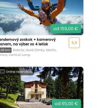
od 159,00 €
andemový zoskok + kamerový
9,5
áznam, na výber zo 4 letísk
,96 km
Boleráz, Nové Zámky, Martin,
nica, Vertical Jump
Online rezervácia
od 65,00 €