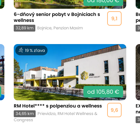
od 180,00 €
6-dňový senior pobyt v Bojniciach s
B
9,1
wellness
p
32,89 km
Bojnice, Penzion Maxim
3
19 % zľava
od 105,80 €
RM Hotel**** s polpenziou a wellness
E
9,6
n
34,65 km
Prievidza, RM Hotel Wellness &
3
Congress