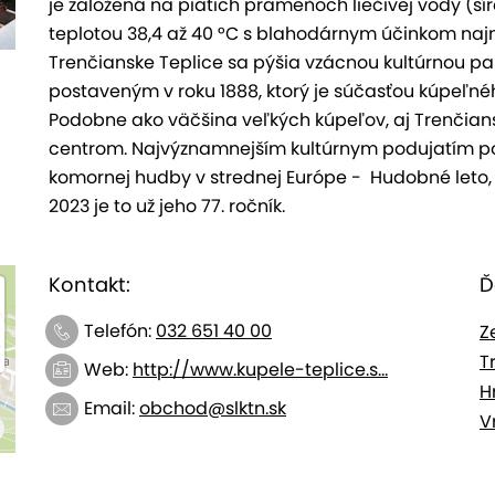
je založená na piatich prameňoch liečivej vody (sí
teplotou 38,4 až 40 °C s blahodárnym účinkom na
Trenčianske Teplice sa pýšia vzácnou kultúrnou
postaveným v roku 1888, ktorý je súčasťou kúpeľn
Podobne ako väčšina veľkých kúpeľov, aj Trenčia
centrom. Najvýznamnejším kultúrnym podujatím poča
komornej hudby v strednej Európe - Hudobné leto, 
2023 je to už jeho 77. ročník.
Kontakt:
Ď
Telefón:
032 651 40 00
Z
T
Web:
http://www.kupele-teplice.s...
H
Email:
obchod@slktn.sk
V