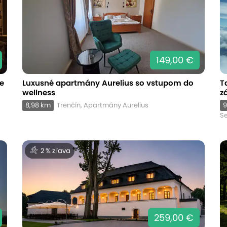
149,00 €
re
Luxusné apartmány Aurelius so vstupom do
T
wellness
z
8,98 km
Trenčín, Apartmány Aurelius
9
Se
2 % zľava
259,00 €