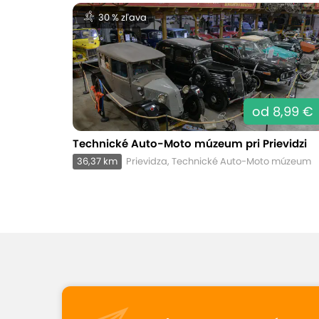
30 % zľava
od 8,99 €
Technické Auto-Moto múzeum pri Prievidzi
36,37 km
Prievidza, Technické Auto-Moto múzeum