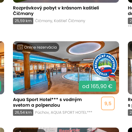
Rozprávkový pobyt v krásnom kaštieli
H
Čičmany
d
25,59 km
Čičmany, Kaštieľ Čičmany
2
**
Online rezervácia
od 165,90 €
Aqua Sport Hotel*** s vodným
R
9,5
svetom a polpenziou
s
26,54 km
Púchov, AQUA SPORT HOTEL***
2