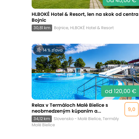
od 45,00 €
HLBOKÉ Hotel & Resort, len na skok od centra
Bojníc
30,81 km
Bojnice, HLBOKÉ Hotel & Resort
14 % zľava
od 120,00 €
Relax v Termáloch Malé Bielice s
9,0
neobmedzeným kúpaním a...
34,12 km
Slovensko - Malé Bielice, Termály
Malé Bielice