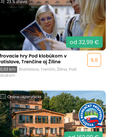
23 % zľava
od 32,99 €
ifrovacie hry Pod klobúkom v
9,6
ratislave, Trenčíne aj Žiline
0,63 km
Bratislava, Trenčín, Žilina, Pod
lobúkom
Online rezervácia