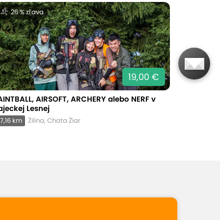
26 % zľava
19,00 €
AINTBALL, AIRSOFT, ARCHERY alebo NERF v
ajeckej Lesnej
7,16 km
Žilina, Chata Žiar