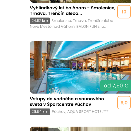
Vyhliadkový let balónom - Smolenice,
10
Trnava, Trenčín alebo...
24,52 km
Smolenice, Trnava, Trenčín alebo
Nové Mesto nad Váhom, BALON.FUN s.r.o.
od 7,90 €
Vstupy do vodného a saunového
9,0
sveta v Športcentre Púchov
26,54 km
Púchov, AQUA SPORT HOTEL***