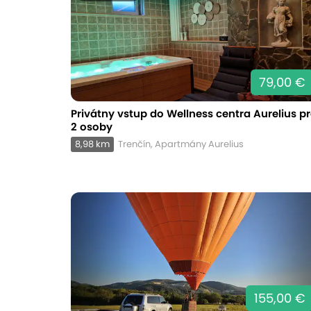
79,00 €
Privátny vstup do Wellness centra Aurelius p
2 osoby
8,98 km
Trenčín, Apartmány Aurelius
155,00 €