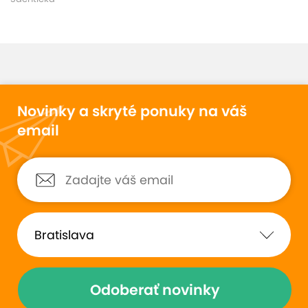
Novinky a skryté ponuky na váš
email
Odoberať novinky