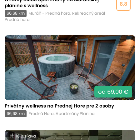
8,8
planine s wellness
66,68 km
Muráň - Predná hora, Rekreačný areál
Predná hora
od 69,00 €
Privátny wellness na Prednej Hore pre 2 osoby
66,68 km
Predná Hora, Apartmány Planina
18 % zľava