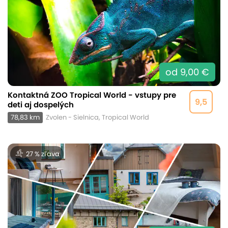
od 9,00 €
Kontaktná ZOO Tropical World - vstupy pre
9,5
deti aj dospelých
78,83 km
Zvolen - Sielnica, Tropical World
27 % zľava