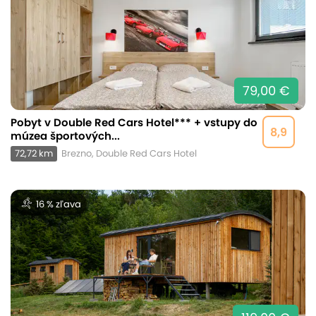
79,00 €
Pobyt v Double Red Cars Hotel*** + vstupy do
8,9
múzea športových...
72,72 km
Brezno, Double Red Cars Hotel
16 % zľava