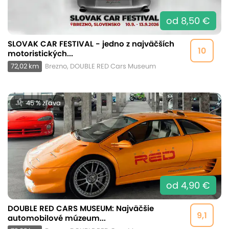
od 8,50 €
SLOVAK CAR FESTIVAL - jedno z najväčších
10
motoristických...
72,02 km
Brezno, DOUBLE RED Cars Museum
45 % zľava
od 4,90 €
DOUBLE RED CARS MUSEUM: Najväčšie
9,1
automobilové múzeum...