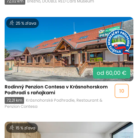
72,02 km
Brezno, DOUBLE RED Cars Museum
25 % zľava
od 60,00 €
Rodinný Penzion Contesa v Krásnohorskom
10
Podhradí s raňajkami
72,21 km
Krásnohorské Podhradie, Restaurant &
Penzion Contesa
15 % zľava