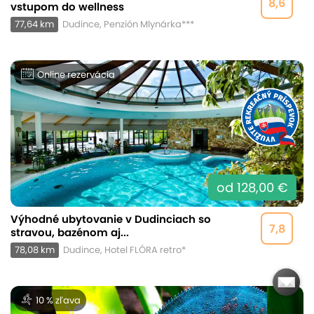
8,6
vstupom do wellness
77,64 km
Dudince, Penzión Mlynárka***
Online rezervácia
od 128,00 €
Výhodné ubytovanie v Dudinciach so
7,8
stravou, bazénom aj...
78,08 km
Dudince, Hotel FLÓRA retro*
10 % zľava