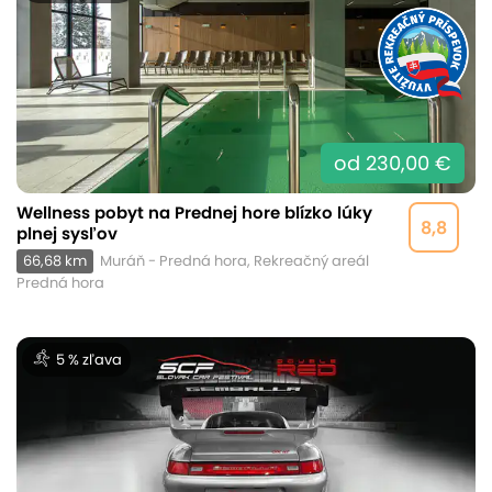
od 230,00 €
Wellness pobyt na Prednej hore blízko lúky
8,8
plnej sysľov
66,68 km
Muráň - Predná hora, Rekreačný areál
Predná hora
5 % zľava