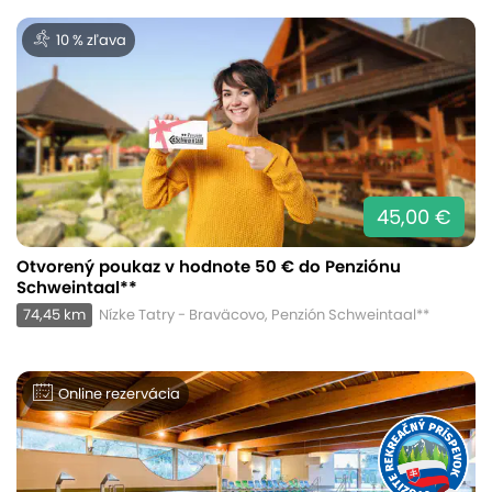
10 % zľava
45,00 €
Otvorený poukaz v hodnote 50 € do Penziónu
Schweintaal**
74,45 km
Nízke Tatry - Braväcovo, Penzión Schweintaal**
Online rezervácia