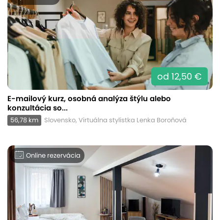
od 12,50 €
E-mailový kurz, osobná analýza štýlu alebo
konzultácia so...
56,78 km
Slovensko, Virtuálna stylistka Lenka Boroňová
Online rezervácia