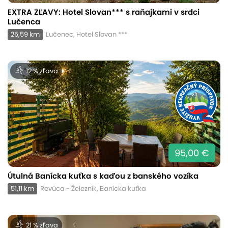
EXTRA ZĽAVY: Hotel Slovan*** s raňajkami v srdci
Lučenca
25,59 km
Lučenec, Hotel Slovan ***
12 % zľava
95,00 €
Útulná Banícka kuťka s kaďou z banského vozíka
51,11 km
Revúca - Železník, Banícka kuťka
21 % zľava