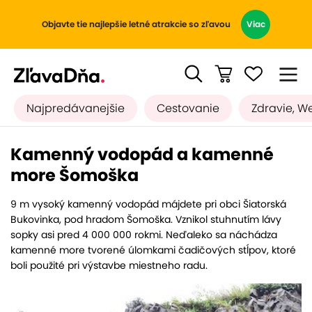
Objavte tie najlepšie letné atrakcie so zľavou
Viac
Najpredávanejšie
Cestovanie
Zdravie, W
Kamenný vodopád a kamenné
more Šomoška
9 m vysoký kamenný vodopád májdete pri obci Šiatorská
Bukovinka, pod hradom Šomoška. Vznikol stuhnutím lávy
sopky asi pred 4 000 000 rokmi. Neďaleko sa náchádza
kamenné more tvorené úlomkami čadičových stĺpov, ktoré
boli použité pri výstavbe miestneho radu.