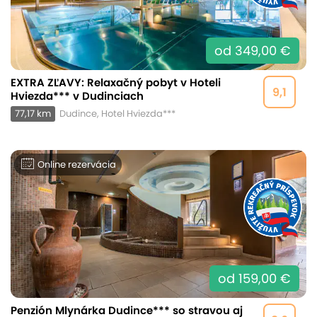
od 349,00 €
EXTRA ZĽAVY: Relaxačný pobyt v Hoteli
9,1
Hviezda*** v Dudinciach
77,17 km
Dudince, Hotel Hviezda***
Online rezervácia
od 159,00 €
Penzión Mlynárka Dudince*** so stravou aj