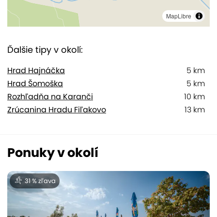
MapLibre
Ďalšie tipy v okolí:
Hrad Hajnáčka
5 km
Hrad Šomoška
5 km
Rozhľadňa na Karanči
10 km
Zrúcanina Hradu Fiľakovo
13 km
Ponuky v okolí
31 % zľava