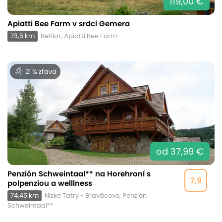
119,00 €
Apiatti Bee Farm v srdci Gemera
73,5 km
Betliar, Apiatti Bee Farm
21 % zľava
od 37,99 €
Penzión Schweintaal** na Horehroní s
7,9
polpenziou a welllness
74,45 km
Nízke Tatry - Braväcovo, Penzión
Schweintaal**