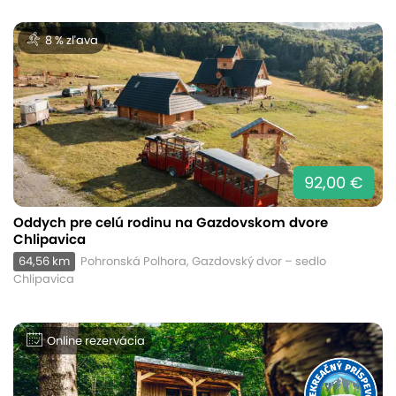
8 % zľava
92,00 €
Oddych pre celú rodinu na Gazdovskom dvore
Chlipavica
64,56 km
Pohronská Polhora, Gazdovský dvor – sedlo
Chlipavica
Online rezervácia