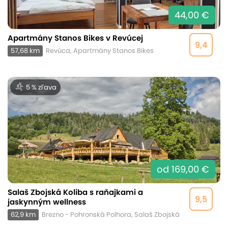
44,00 €
Apartmány Stanos Bikes v Revúcej
9,4
57,68 km
Revúca, Apartmány Stanos Bikes
5 % zľava
od 169,00 €
Salaš Zbojská Koliba s raňajkami a
9,5
jaskynným wellness
62,9 km
Brezno - Pohronská Polhora, Salaš Zbojská