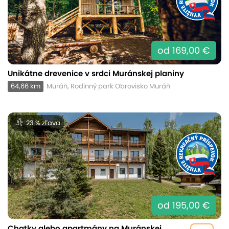
od 169,00 €
Unikátne drevenice v srdci Muránskej planiny
64,66 km
Muráň, Rodinný park Obrovisko Muráň
23 % zľava
od 195,00 €
Chatky alebo apartmány na Muránskej