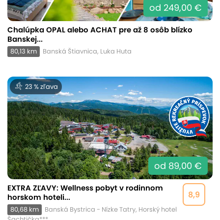
od 249,00 €
Chalúpka OPAL alebo ACHAT pre až 8 osôb blízko
Banskej...
80,13 km
Banská Štiavnica, Luka Huta
23 % zľava
od 89,00 €
EXTRA ZĽAVY: Wellness pobyt v rodinnom
8,9
horskom hoteli...
80,68 km
Banská Bystrica - Nízke Tatry, Horský hotel
Šachtička***