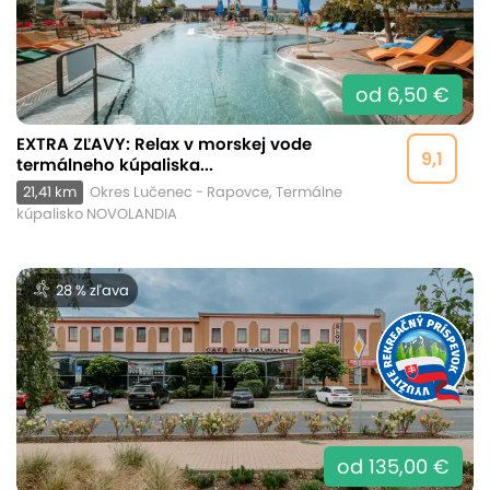
od 6,50 €
EXTRA ZĽAVY: Relax v morskej vode
9,1
termálneho kúpaliska...
21,41 km
Okres Lučenec - Rapovce, Termálne
kúpalisko NOVOLANDIA
28 % zľava
od 135,00 €