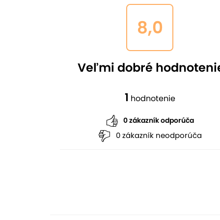
8,0
Veľmi dobré hodnoteni
1
hodnotenie
0 zákazník odporúča
0 zákazník neodporúča