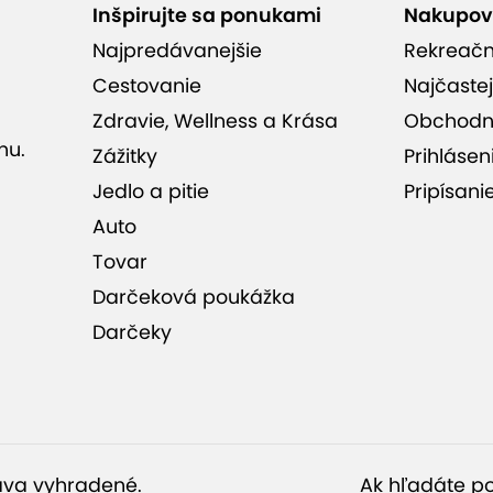
Inšpirujte sa ponukami
Nakupov
Najpredávanejšie
Rekreač
Cestovanie
Najčastej
Zdravie, Wellness a Krása
Obchodn
nu.
Zážitky
Prihlásen
Jedlo a pitie
Pripísani
Auto
Tovar
Darčeková poukážka
Darčeky
ráva vyhradené.
Ak hľadáte po