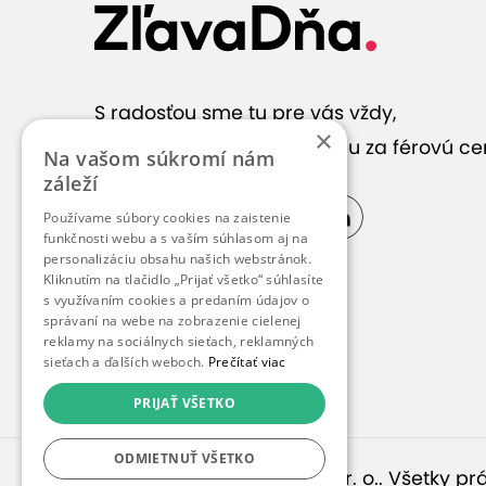
S radosťou sme tu pre vás vždy,
×
keď hľadáte správnu službu za férovú ce
Na vašom súkromí nám
záleží
Používame súbory cookies na zaistenie
funkčnosti webu a s vaším súhlasom aj na
personalizáciu obsahu našich webstránok.
Kliknutím na tlačidlo „Prijať všetko“ súhlasíte
s využívaním cookies a predaním údajov o
správaní na webe na zobrazenie cielenej
reklamy na sociálnych sieťach, reklamných
sieťach a ďalších weboch.
Prečítať viac
PRIJAŤ VŠETKO
ODMIETNUŤ VŠETKO
© 2010 – 2026
inspirago s. r. o.
. Všetky p