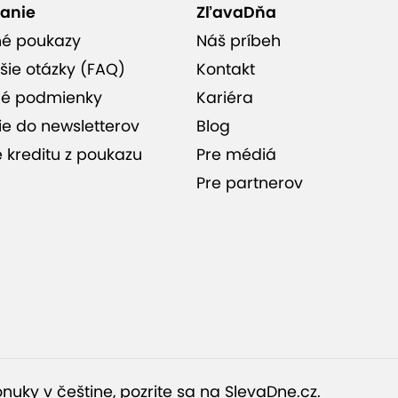
anie
ZľavaDňa
né poukazy
Náš príbeh
šie otázky (FAQ)
Kontakt
é podmienky
Kariéra
ie do newsletterov
Blog
e kreditu z poukazu
Pre médiá
Pre partnerov
nuky v češtine, pozrite sa na
SlevaDne.cz
.