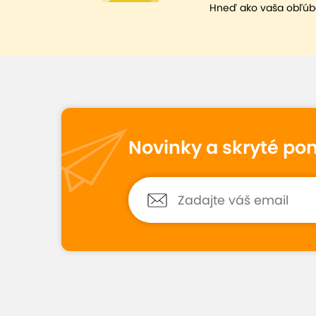
Hneď ako vaša obľúb
Novinky a skryté po