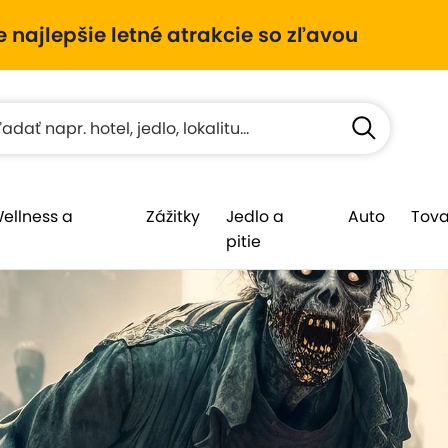
e najlepšie letné atrakcie so zľavou
Wellness a
Zážitky
Jedlo a
Auto
Tova
pitie