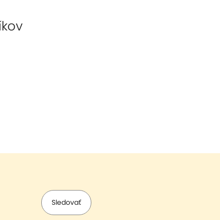
íkov
Sledovať