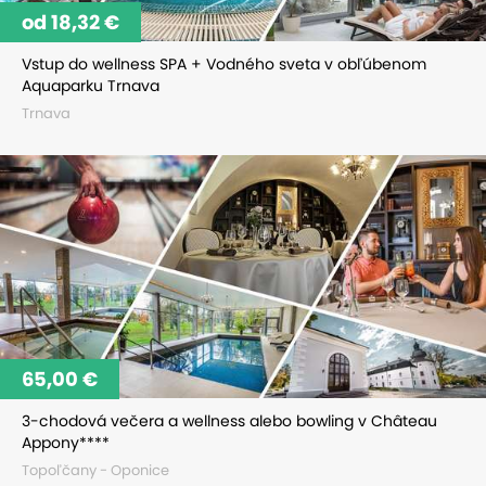
od 18,32 €
Vstup do wellness SPA + Vodného sveta v obľúbenom
Aquaparku Trnava
Trnava
65,00 €
3-chodová večera a wellness alebo bowling v Château
Appony****
Topoľčany - Oponice