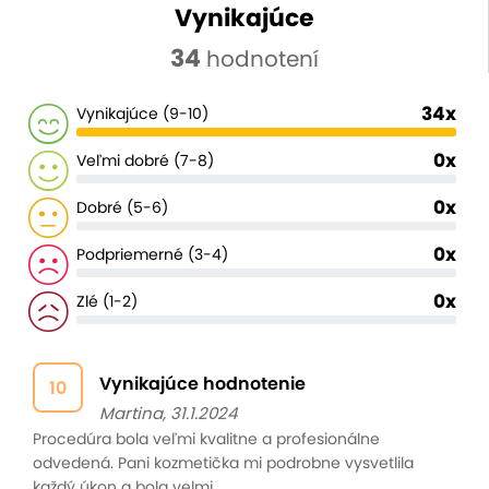
Vynikajúce
34
hodnotení
34x
Vynikajúce (9-10)
0x
Veľmi dobré (7-8)
0x
Dobré (5-6)
0x
Podpriemerné (3-4)
0x
Zlé (1-2)
Vynikajúce hodnotenie
10
Martina, 31.1.2024
Procedúra bola veľmi kvalitne a profesionálne
odvedená. Pani kozmetička mi podrobne vysvetlila
každý úkon a bola velmi...