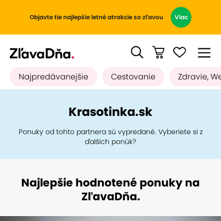
Objavte tie najlepšie letné atrakcie so zľavou
Viac
Najpredávanejšie
Cestovanie
Zdravie, W
Krasotinka.sk
Ponuky od tohto partnera sú vypredané. Vyberiete si z
ďalších ponúk?
Najlepšie hodnotené ponuky na
ZľavaDňa.