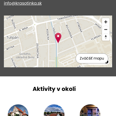
info@krasotinka.sk
Zväčšiť mapu
MapLibre
Aktivity v okolí