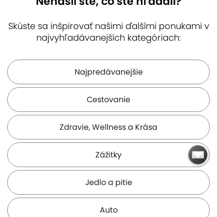
Nenašli ste, čo ste hľadali?
Skúste sa inšpirovať našimi ďalšími ponukami v
najvyhľadávanejších kategóriach:
Hlohovský
Hvezdáreň a
Termálne
zámok
planetárium M.
kúpalisko Vincov
R. Štefánika
les
( 16 km )
( 16 km )
( 18 km )
Najpredávanejšie
Cestovanie
Zdravie, Wellness a Krása
Hrad Červený
Múzeum
Kráľová pri Senci
kameň
včelárstva
(Sky Taxi)
Zážitky
( 19 km )
( 19 km )
( 20 km )
Jedlo a pitie
Auto