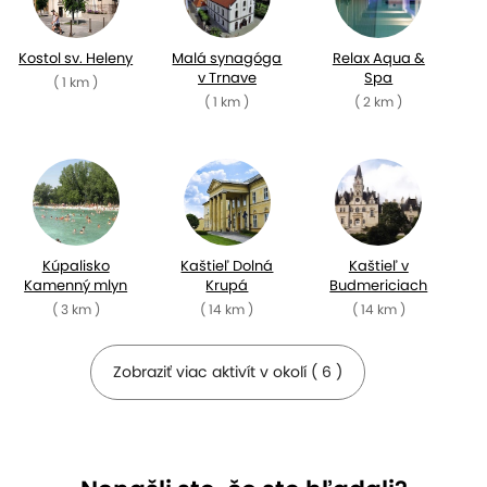
Kostol sv. Heleny
Malá synagóga
Relax Aqua &
v Trnave
Spa
( 1 km )
( 1 km )
( 2 km )
Kúpalisko
Kaštieľ Dolná
Kaštieľ v
Kamenný mlyn
Krupá
Budmericiach
( 3 km )
( 14 km )
( 14 km )
Zobraziť viac aktivít v okolí ( 6 )