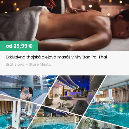
od 29,99 €
Exkluzívna thajská olejová masáž v Sky Ban Pai Thai
Bratislava – Staré Mesto