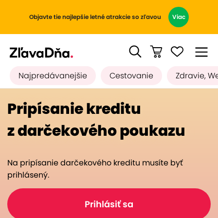
Objavte tie najlepšie letné atrakcie so zľavou
Viac
Najpredávanejšie
Cestovanie
Zdravie, W
Pripísanie kreditu
z darčekového poukazu
Na pripísanie darčekového kreditu musíte byť
prihlásený.
Prihlásiť sa