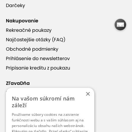
Darčeky
Nakupovanie
Rekreačné poukazy
Najčastejšie otázky (FAQ)
Obchodné podmienky
Prihlásenie do newsletterov
Pripísanie kreditu z poukazu
ZľavaDňa
×
Náš príbeh
Na vašom súkromí nám
Kontakt
záleží
Kariéra
Používame súbory cookies na zaistenie
Blog
funkčnosti webu a s vaším súhlasom aj na
personalizáciu obsahu našich webstránok.
Pre médiá
Kliknutím na tlačidlo „Prijať všetko“ súhlasíte