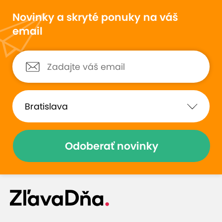
Novinky a skryté ponuky na váš
email
Odoberať novinky