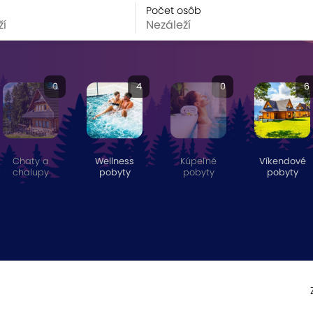
Počet osôb
0
4
0
6
Chaty a
Wellness
Kúpeľné
Víkendové
chalupy
pobyty
pobyty
pobyty