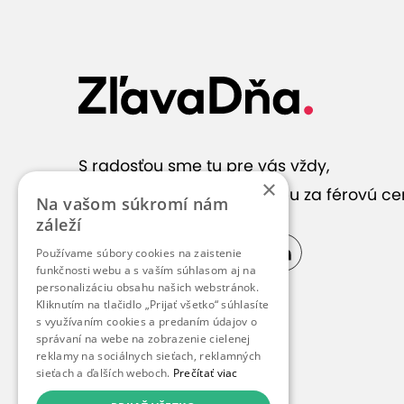
S radosťou sme tu pre vás vždy,
×
keď hľadáte správnu službu za férovú ce
Na vašom súkromí nám
záleží
Používame súbory cookies na zaistenie
funkčnosti webu a s vaším súhlasom aj na
personalizáciu obsahu našich webstránok.
Kliknutím na tlačidlo „Prijať všetko“ súhlasíte
s využívaním cookies a predaním údajov o
správaní na webe na zobrazenie cielenej
reklamy na sociálnych sieťach, reklamných
sieťach a ďalších weboch.
Prečítať viac