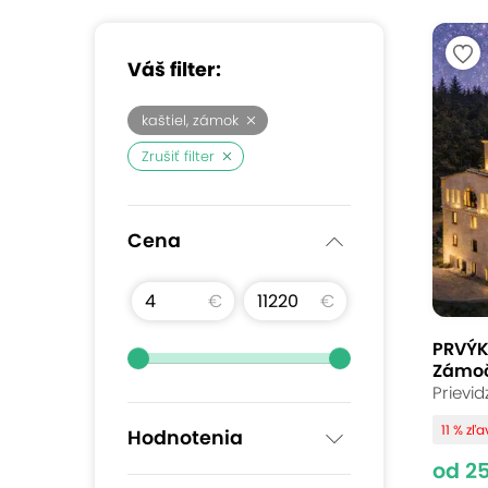
Váš filter:
kaštiel, zámok
Zrušiť filter
Cena
€
€
PRVÝK
Zámoč
Prievi
11 % zľ
Hodnotenia
od 2