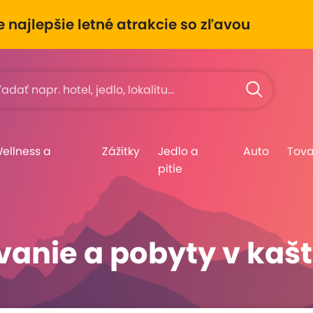
e najlepšie letné atrakcie so zľavou
Wellness a
Zážitky
Jedlo a
Auto
Tova
pitie
anie a pobyty v kašti