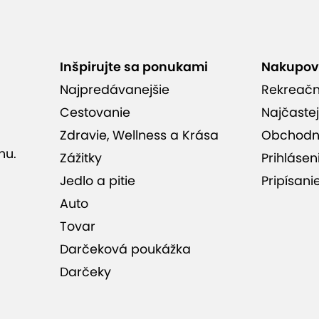
Inšpirujte sa ponukami
Nakupov
Najpredávanejšie
Rekreač
Cestovanie
Najčastej
Zdravie, Wellness a Krása
Obchodn
nu.
Zážitky
Prihlásen
Jedlo a pitie
Pripísani
Auto
Tovar
Darčeková poukážka
Darčeky