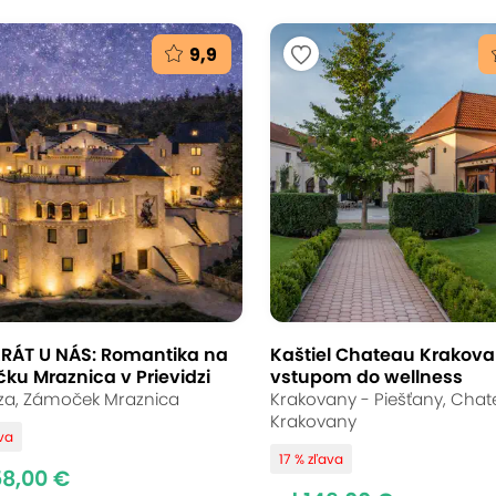
9,9
RÁT U NÁS: Romantika na
Kaštiel Chateau Krakova
ku Mraznica v Prievidzi
vstupom do wellness
dza, Zámoček Mraznica
Krakovany - Piešťany, Cha
Krakovany
ava
17 % zľava
58,00 €