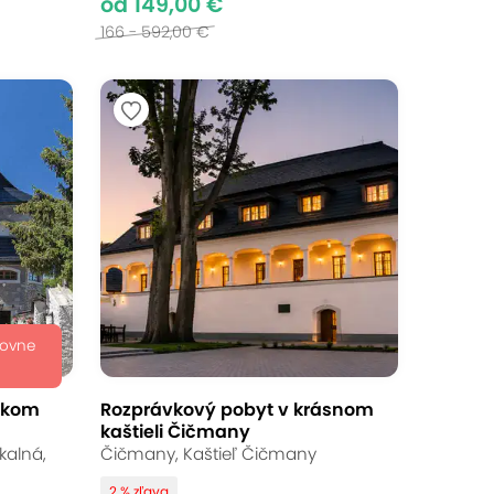
od 149,00 €
166 - 592,00 €
dovne
skom
Rozprávkový pobyt v krásnom
kaštieli Čičmany
kalná,
Čičmany, Kaštieľ Čičmany
2 % zľava