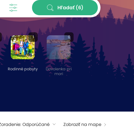
Hľadať
(6)
1
0
Rodinné pobyty
Dovolenka pri
mori
Zoradenie: Odporúčané
Zobraziť na mape