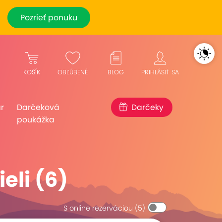
Pozrieť ponuku
KOŠÍK
OBĽÚBENÉ
BLOG
PRIHLÁSIŤ SA
r
Darčeková
Darčeky
poukážka
eli (6)
S online rezerváciou
(5)