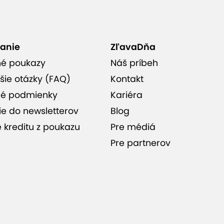
anie
ZľavaDňa
né poukazy
Náš príbeh
šie otázky (FAQ)
Kontakt
é podmienky
Kariéra
ie do newsletterov
Blog
e kreditu z poukazu
Pre médiá
Pre partnerov