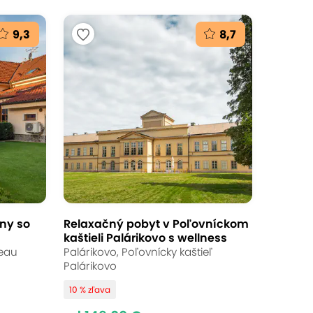
9,3
8,7
ny so
Relaxačný pobyt v Poľovníckom
kaštieli Palárikovo s wellness
teau
Palárikovo, Poľovnícky kaštieľ
Palárikovo
10 % zľava