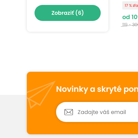
17 % zľ
Zobraziť
(6)
od 10
119 - 3
Novinky a skryté po