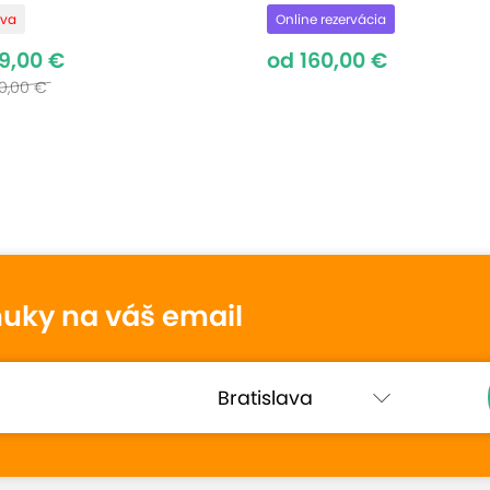
ava
Online rezervácia
9,00 €
od 160,00 €
00,00 €
nuky na váš email