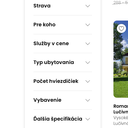
288 - 5
Strava
Pre koho
Služby v cene
Typ ubytovania
Počet hviezdičiek
Vybavenie
Roman
Lučivn
Vysoké 
Ďalšia špecifikácia
Lučivn