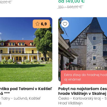
od 149,00 €
12,00 €
180 - 566,00 €
6,9
Extra zľavy do hradnej ho
aj vinárne!
tika pod Tatrami v Kaštieľ
Pobyt na najstaršom če
á ***
hrade Vildštejn v Skalnej
Tatry - Lučivná, Kaštieľ
Česko - Karlovarský kraj - S
á
Hrad Vildštejn