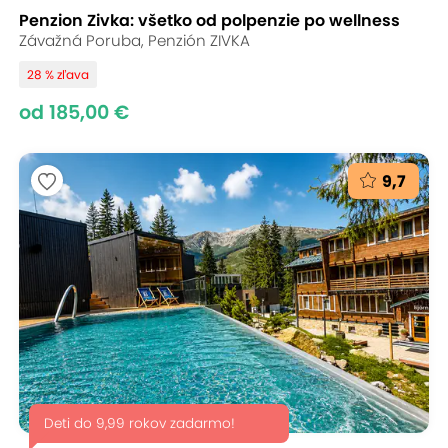
Penzion Zivka: všetko od polpenzie po wellness
Závažná Poruba, Penzión ZIVKA
28 % zľava
od 185,00 €
9,7
Deti do 9,99 rokov zadarmo!