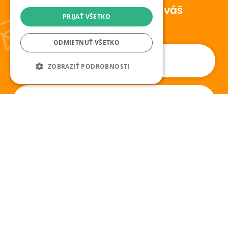
Novinky a skryté ponuky na váš
PRIJAŤ VŠETKO
email
ODMIETNUŤ VŠETKO
ZOBRAZIŤ PODROBNOSTI
Odoberať novinky
S radosťou sme tu pre vás vždy,
keď hľadáte