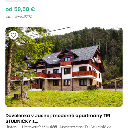
od 59,50 €
79 - 675,00 €
Dovolenka v Jasnej: moderné apartmány TRI
STUDNIČKY s...
Liptov - Liptovský Mikuláš, Apartmány Tri Studničky