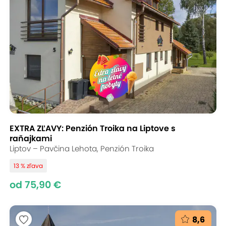
EXTRA ZĽAVY: Penzión Troika na Liptove s
raňajkami
Liptov – Pavčina Lehota, Penzión Troika
13 % zľava
od 75,90 €
8,6