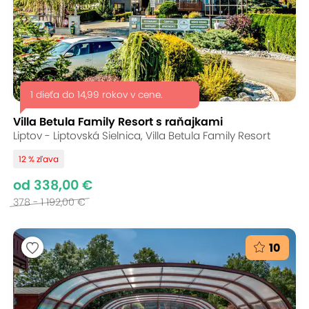
1 dieťa do 14,99 rokov v cene.
Villa Betula Family Resort s raňajkami
Liptov - Liptovská Sielnica, Villa Betula Family Resort
12 % zľava
od 338,00 €
378 - 1 192,00 €
10