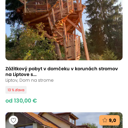
Zážitkový pobyt v domčeku v korunách stromov
na Liptove s...
Liptov, Dom na strome
13 % zľava
od 130,00 €
9,0