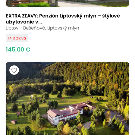
EXTRA ZĽAVY: Penzión Liptovský mlyn – štýlové
ubytovanie v...
Liptov - Bešeňová, Liptovský mlyn
14 % zľava
145,00 €