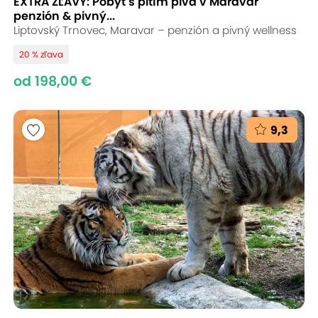
EXTRA ZĽAVY: Pobyt s pitím piva v Maravar
penzión & pivný...
Liptovský Trnovec, Maravar – penzión a pivný wellness
20 % zľava
od 198,00 €
9,3