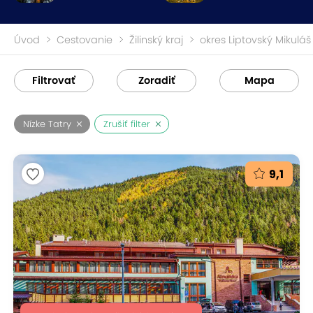
Úvod
Cestovanie
Žilinský kraj
okres Liptovský Mikuláš
Filtrovať
Zoradiť
Mapa
Nízke Tatry
Zrušiť filter
9,1