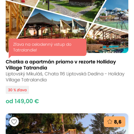
Zľava na celodenný vstup do
Tatralandie!
Chatka a apartmán priamo v rezorte Holliday
Village Tatrandia
Liptovský Mikuláš, Chata 116 Liptovská Dedina - Holiday
Village Tatralandia
30 % zľava
od 149,00 €
8,6