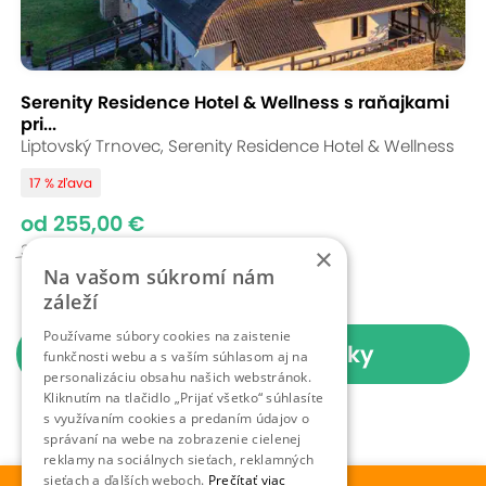
Serenity Residence Hotel & Wellness s raňajkami
pri...
Liptovský Trnovec, Serenity Residence Hotel & Wellness
17 % zľava
od 255,00 €
300 - 400,00 €
×
Na vašom súkromí nám
záleží
Používame súbory cookies na zaistenie
Zobraziť ďalšie ponuky
funkčnosti webu a s vaším súhlasom aj na
personalizáciu obsahu našich webstránok.
Kliknutím na tlačidlo „Prijať všetko“ súhlasíte
s využívaním cookies a predaním údajov o
správaní na webe na zobrazenie cielenej
reklamy na sociálnych sieťach, reklamných
sieťach a ďalších weboch.
Prečítať viac