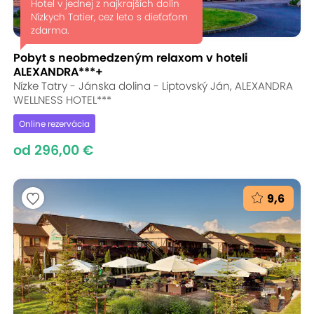
Hotel v jednej z najkrajších dolín
Nízkych Tatier, cez leto s dieťaťom
zdarma.
Pobyt s neobmedzeným relaxom v hoteli
ALEXANDRA***+
Nízke Tatry - Jánska dolina - Liptovský Ján, ALEXANDRA
WELLNESS HOTEL***
Online rezervácia
od 296,00 €
9,6