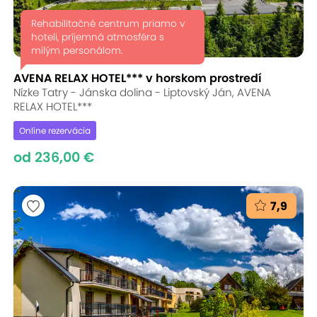
Rehabilitačné centrum priamo v
hoteli, príjemná atmosféra s
milým personálom.
AVENA RELAX HOTEL*** v horskom prostredí
Nízke Tatry - Jánska dolina - Liptovský Ján, AVENA
RELAX HOTEL***
Online rezervácia
od 236,00 €
7,9