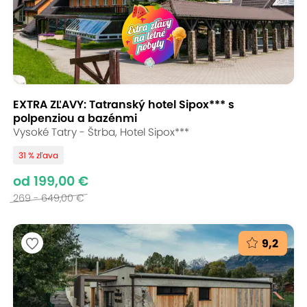
EXTRA ZĽAVY: Tatranský hotel Sipox*** s
polpenziou a bazénmi
Vysoké Tatry - Štrba, Hotel Sipox***
31 % zľava
od 199,00 €
269 - 649,00 €
9,2