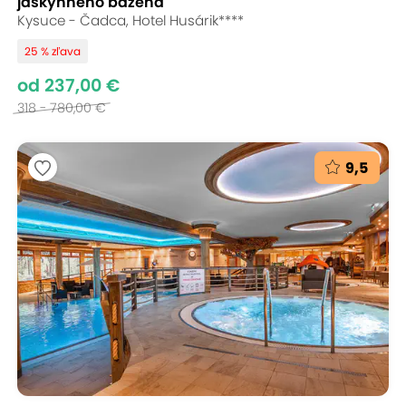
jaskynného bazéna
Kysuce - Čadca, Hotel Husárik****
25 % zľava
od 237,00 €
318 - 780,00 €
9,5