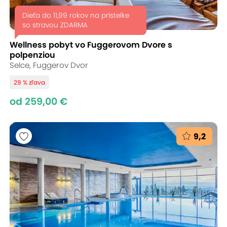
Dieťa do 11,99 rokov na prístelke
so stravou ZDARMA
Wellness pobyt vo Fuggerovom Dvore s
polpenziou
Selce, Fuggerov Dvor
29 % zľava
od 259,00 €
9,2