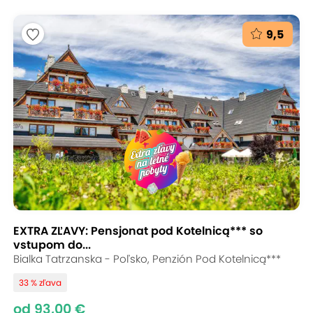
9,5
EXTRA ZĽAVY: Pensjonat pod Kotelnicą*** so
vstupom do...
Bialka Tatrzanska - Poľsko, Penzión Pod Kotelnicą***
33 % zľava
od 93,00 €