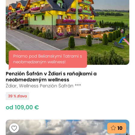
Priamo pod Belianskymi Tatrami s
neobmedzeným wellness!
Penzión Šafrán v Ždiari s raňajkami a
neobmedzeným wellness
Ždiar, Wellness Penzión Šafrán ***
39 % zľava
od 109,00 €
10