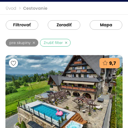
Úvod
Cestovanie
Filtrovať
Zoradiť
Mapa
pre skupiny
Zrušiť filter
9,7