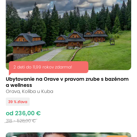
2 deti do 11,99 rokov zdarma!
Ubytovanie na Orave v pravom zrube s bazénom
a wellness
Orava, Koliba u Kuba
39 % zľava
od 236,00 €
318 - 528,00 €