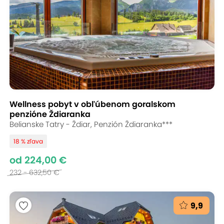
Wellness pobyt v obľúbenom goralskom
penzióne Ždiaranka
Belianske Tatry - Ždiar, Penzión Ždiaranka***
18 % zľava
od 224,00 €
232 - 632,50 €
9,9