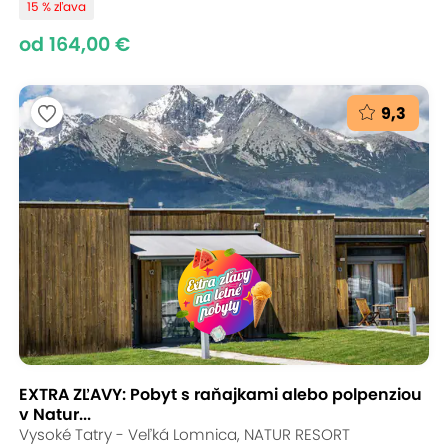
15 % zľava
od 164,00 €
9,3
EXTRA ZĽAVY: Pobyt s raňajkami alebo polpenziou
v Natur...
Vysoké Tatry - Veľká Lomnica, NATUR RESORT