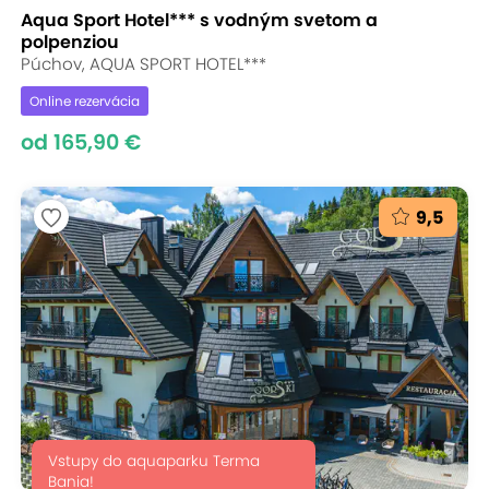
Aqua Sport Hotel*** s vodným svetom a
polpenziou
Púchov, AQUA SPORT HOTEL***
Online rezervácia
od 165,90 €
9,5
Vstupy do aquaparku Terma
Bania!