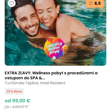
8,5
EXTRA ZĽAVY: Wellness pobyt s procedúrami a
vstupom do SPA &...
Turčianske Teplice, Hotel Rezident
23 % zľava
od 99,00 €
119 - 549,00 €