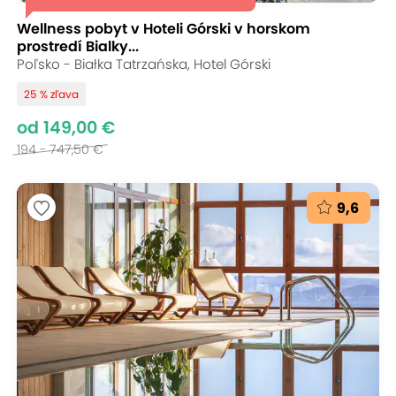
Wellness pobyt v Hoteli Górski v horskom
prostredí Bialky...
Poľsko - Białka Tatrzańska, Hotel Górski
25 % zľava
od 149,00 €
194 - 747,50 €
9,6