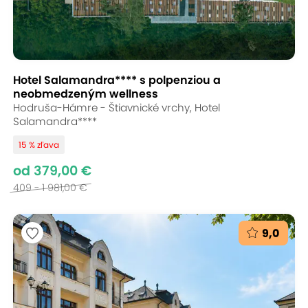
Hotel Salamandra**** s polpenziou a
neobmedzeným wellness
Hodruša-Hámre - Štiavnické vrchy, Hotel
Salamandra****
15 % zľava
od 379,00 €
409 - 1 981,00 €
9,0