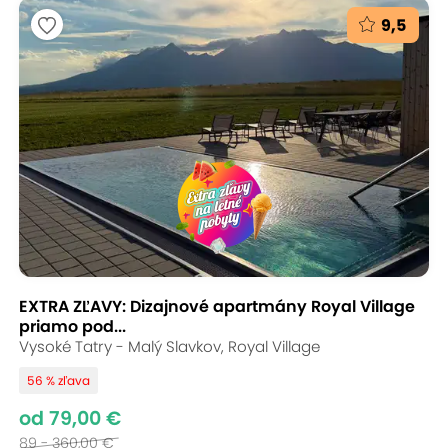
9,5
EXTRA ZĽAVY: Dizajnové apartmány Royal Village
priamo pod...
Vysoké Tatry - Malý Slavkov, Royal Village
56 % zľava
od 79,00 €
89 - 360,00 €