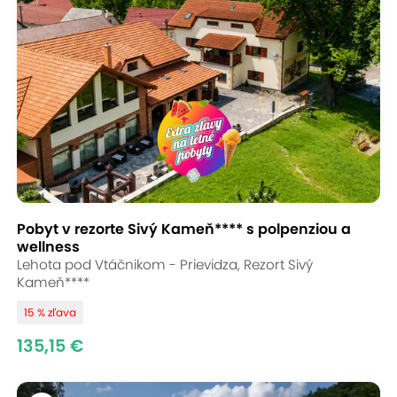
Pobyt v rezorte Sivý Kameň**** s polpenziou a
wellness
Lehota pod Vtáčnikom - Prievidza, Rezort Sivý
Kameň****
15 % zľava
135,15 €