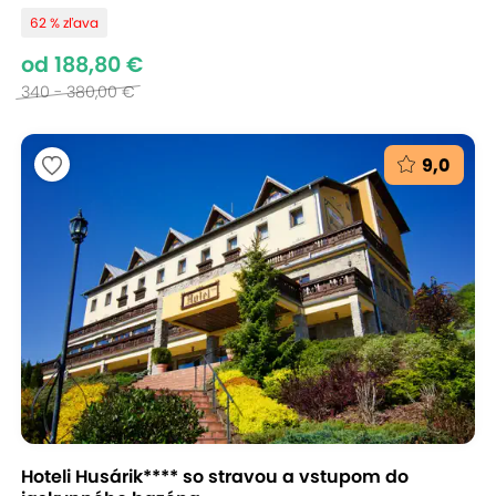
62 % zľava
od 188,80 €
340 - 380,00 €
9,0
Hoteli Husárik**** so stravou a vstupom do