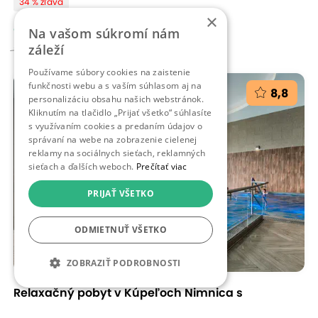
34 % zľava
×
od 199,00 €
Na vašom súkromí nám
304 - 456,00 €
záleží
Používame súbory cookies na zaistenie
funkčnosti webu a s vaším súhlasom aj na
8,8
personalizáciu obsahu našich webstránok.
Kliknutím na tlačidlo „Prijať všetko“ súhlasíte
s využívaním cookies a predaním údajov o
správaní na webe na zobrazenie cielenej
reklamy na sociálnych sieťach, reklamných
sieťach a ďalších weboch.
Prečítať viac
PRIJAŤ VŠETKO
ODMIETNUŤ VŠETKO
ZOBRAZIŤ PODROBNOSTI
Relaxačný pobyt v Kúpeľoch Nimnica s
polpenziou