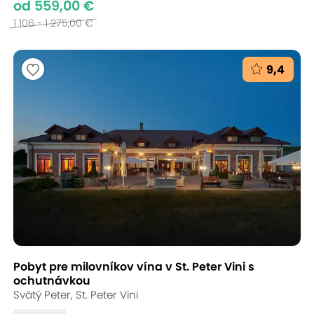
od 559,00 €
1 106 - 1 275,00 €
9,4
Pobyt pre milovníkov vína v St. Peter Vini s
ochutnávkou
Svätý Peter, St. Peter Vini