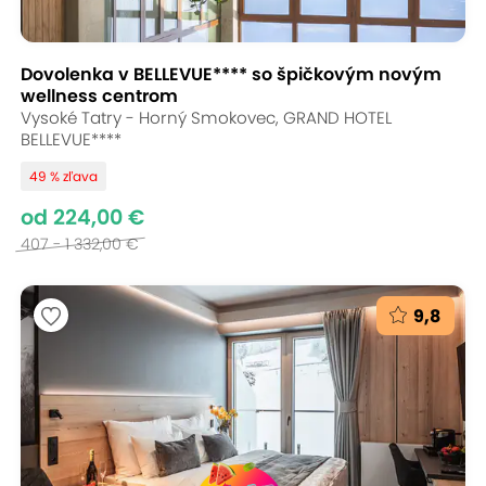
Dovolenka v BELLEVUE**** so špičkovým novým
wellness centrom
Vysoké Tatry - Horný Smokovec, GRAND HOTEL
BELLEVUE****
49 % zľava
od 224,00 €
407 - 1 332,00 €
9,8