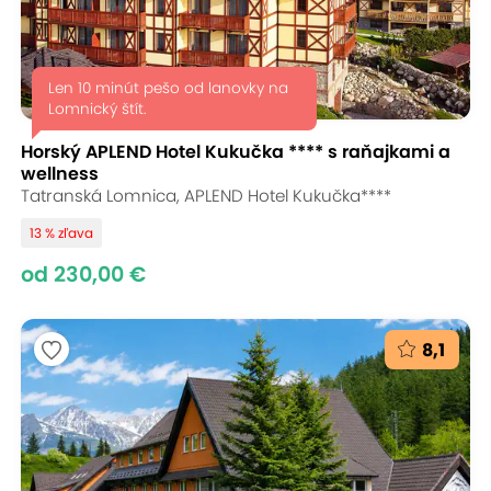
Len 10 minút pešo od lanovky na
Lomnický štít.
Horský APLEND Hotel Kukučka **** s raňajkami a
wellness
Tatranská Lomnica, APLEND Hotel Kukučka****
13 % zľava
od 230,00 €
8,1