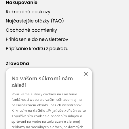
Nakupovanie
Rekreačné poukazy
Najčastejšie otázky (FAQ)
Obchodné podmienky
Prihlásenie do newsletterov
Pripísanie kreditu z poukazu
ZľavaDňa
×
Náš príbeh
Na vašom súkromí nám
Kontakt
záleží
Kariéra
Používame súbory cookies na zaistenie
Blog
funkčnosti webu a s vaším súhlasom aj na
personalizáciu obsahu našich webstránok.
Pre médiá
Kliknutím na tlačidlo „Prijať všetko“ súhlasíte
s využívaním cookies a predaním údajov o
Pre partnerov
správaní na webe na zobrazenie cielenej
reklamy na sociálnych sieťach, reklamných