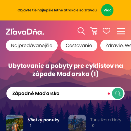
Objavte tie najlepšie letné atrakcie so zľavou
Viac
Najpredávanejšie
Cestovanie
Zdravie, W
Ubytovanie a pobyty pre cyklistov na
západe Maďarska (1)
Západné Maďarsko
Všetky ponuky
Turistika a Hory
1
0