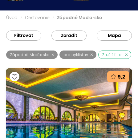
Úvod
Cestovanie
Západné Maďarsko
Filtrovať
Zoradiť
Mapa
Západné Maďarsko
pre cyklistov
Zrušiť filter
9,2