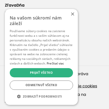
ZľavaDňa
×
Náš príbeh
Na vašom súkromí nám
Kontakt
záleží
Kariéra
Používame súbory cookies na zaistenie
Blog
funkčnosti webu a s vaším súhlasom aj na
personalizáciu obsahu našich webstránok.
Pre médiá
Kliknutím na tlačidlo „Prijať všetko“ súhlasíte
s využívaním cookies a predaním údajov o
Pre partnerov
správaní na webe na zobrazenie cielenej
reklamy na sociálnych sieťach, reklamných
sieťach a ďalších weboch.
Prečítať viac
PRIJAŤ VŠETKO
© 2010 – 2026
inspirago s. r. o.
. Všetky práva
vyhradené.
ODMIETNUŤ VŠETKO
Ochrana osobných údajov
|
Nastavenie cookies
Ak hľadáte ponuky v češtine, pozrite sa na
ZOBRAZIŤ PODROBNOSTI
SlevaDne.cz
.