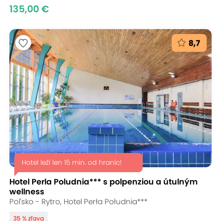
135,00 €
8,7
Hotel leží len 15 min. od hraníc!
Hotel Perla Poludnia*** s polpenziou a útulným
wellness
Poľsko - Rytro, Hotel Perła Południa***
35 % zľava