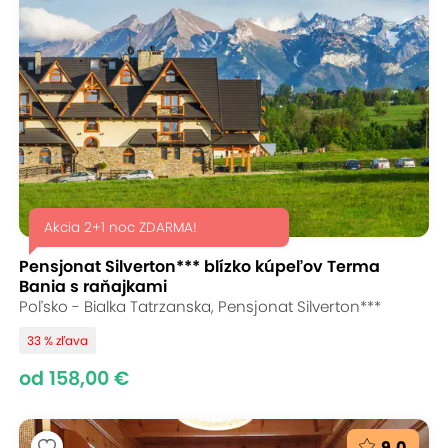
Akcia 2+1 noc ZDARMA!
Pensjonat Silverton*** blízko kúpeľov Terma
Bania s raňajkami
Poľsko - Bialka Tatrzanska, Pensjonat Silverton***
33 % zľava
od 158,00 €
9,0