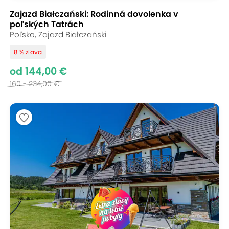
Zajazd Białczański: Rodinná dovolenka v
poľských Tatrách
Poľsko, Zajazd Białczański
8 % zľava
od 144,00 €
160 - 234,00 €