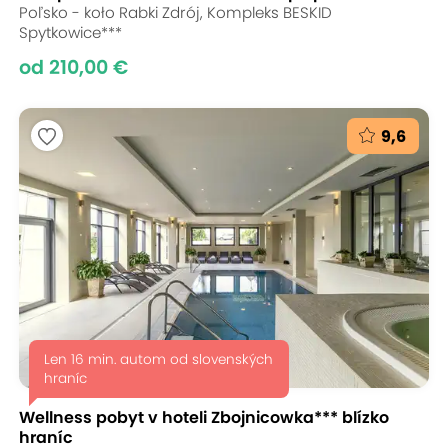
Poľsko - koło Rabki Zdrój, Kompleks BESKID
Spytkowice***
od 210,00 €
9,6
Len 16 min. autom od slovenských
hraníc
Wellness pobyt v hoteli Zbojnicowka*** blízko
hraníc