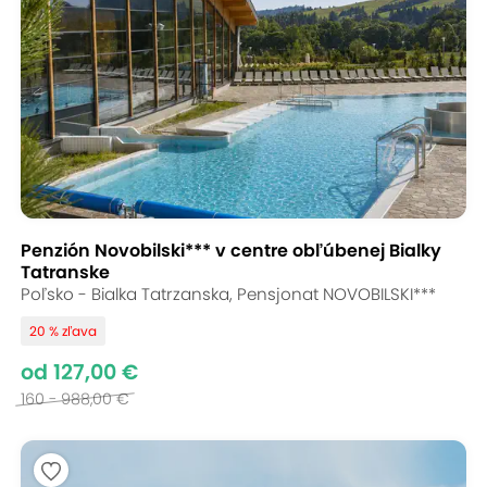
Penzión Novobilski*** v centre obľúbenej Bialky
Tatranske
Poľsko - Bialka Tatrzanska, Pensjonat NOVOBILSKI***
20 % zľava
od 127,00 €
160 - 988,00 €