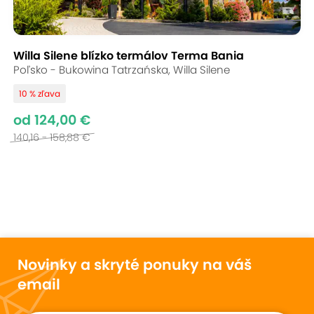
Willa Silene blízko termálov Terma Bania
Poľsko - Bukowina Tatrzańska, Willa Silene
10 % zľava
od 124,00 €
140,16 - 158,88 €
Novinky a skryté ponuky na váš
email