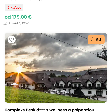
19 % zľava
od 179,00 €
210 - 647,00 €
9,1
Kompleks Beskid*** s wellness a polpenziou