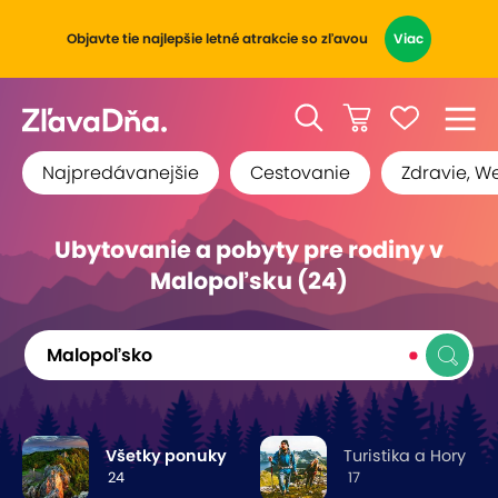
Objavte tie najlepšie letné atrakcie so zľavou
Viac
Najpredávanejšie
Cestovanie
Zdravie, W
Ubytovanie a pobyty pre rodiny v
Malopoľsku (24)
Malopoľsko
Všetky ponuky
Turistika a Hory
24
17