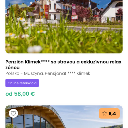
Penzión Klimek**** so stravou a exkluzívnou relax
zónou
Poľsko - Muszyna, Pensjonat **** Klimek
Online rezervácia
od 58,00 €
8,4