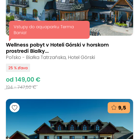
Vstupy do aquaparku Terma
Bania!
Wellness pobyt v Hoteli Górski v horskom
prostredí Bialky...
Poľsko - Białka Tatrzańska, Hotel Górski
25 % zľava
od 149,00 €
194 - 747,50 €
9,5