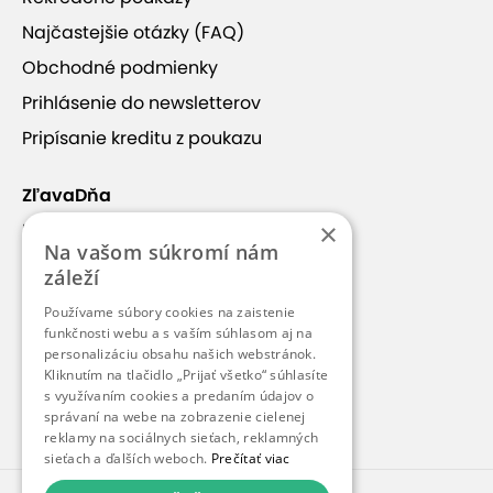
Najčastejšie otázky (FAQ)
Obchodné podmienky
Prihlásenie do newsletterov
Pripísanie kreditu z poukazu
ZľavaDňa
×
Náš príbeh
Na vašom súkromí nám
Kontakt
záleží
Kariéra
Používame súbory cookies na zaistenie
Blog
funkčnosti webu a s vaším súhlasom aj na
personalizáciu obsahu našich webstránok.
Pre médiá
Kliknutím na tlačidlo „Prijať všetko“ súhlasíte
s využívaním cookies a predaním údajov o
Pre partnerov
správaní na webe na zobrazenie cielenej
reklamy na sociálnych sieťach, reklamných
sieťach a ďalších weboch.
Prečítať viac