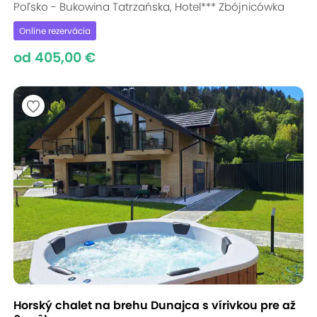
Poľsko - Bukowina Tatrzańska, Hotel*** Zbójnicówka
Online rezervácia
od 405,00 €
Horský chalet na brehu Dunajca s vírivkou pre až