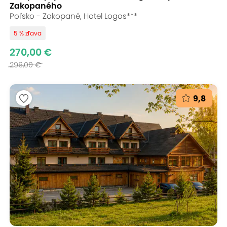
Zakopaného
Poľsko - Zakopané, Hotel Logos***
5 % zľava
270,00 €
296,00 €
9,8