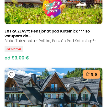
EXTRA ZĽAVY: Pensjonat pod Kotelnicą*** so
vstupom do...
Bialka Tatrzanska - Poľsko, Penzión Pod Kotelnicą***
33 % zľava
od 93,00 €
9,5