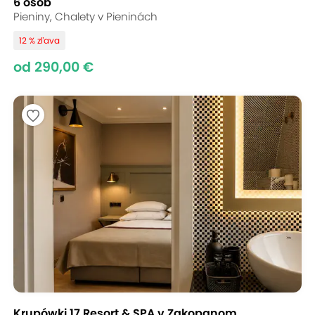
6 osôb
Pieniny, Chalety v Pieninách
12 % zľava
od 290,00 €
Krupówki 17 Resort & SPA v Zakopanom