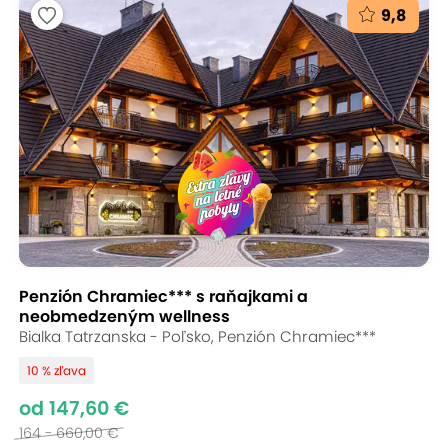
9,8
Penzión Chramiec*** s raňajkami a
neobmedzeným wellness
Bialka Tatrzanska - Poľsko, Penzión Chramiec***
10 % zľava
od 147,60 €
164 - 660,00 €