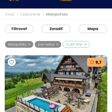
Úvod
Cestovanie
Malopoľsko
Filtrovať
Zoradiť
Mapa
Malopoľsko
pre rodiny
Zrušiť filter
9,7