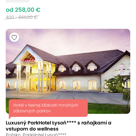
od 258,00 €
400 - 650,00 €
Hotel v tesnej blízkosti mnohých
zábavných parkov
Luxusný ParkHotel Łysoń**** s raňajkami a
vstupom do wellness
Poľsko, ParkHotel Łysoń****