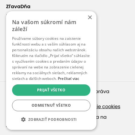
ZľavaDňa
×
Náš príbeh
Na vašom súkromí nám
Kontakt
záleží
Kariéra
Používame súbory cookies na zaistenie
Blog
funkčnosti webu a s vaším súhlasom aj na
personalizáciu obsahu našich webstránok.
Pre médiá
Kliknutím na tlačidlo „Prijať všetko“ súhlasíte
s využívaním cookies a predaním údajov o
Pre partnerov
správaní na webe na zobrazenie cielenej
reklamy na sociálnych sieťach, reklamných
sieťach a ďalších weboch.
Prečítať viac
PRIJAŤ VŠETKO
© 2010 – 2026
inspirago s. r. o.
. Všetky práva
vyhradené.
ODMIETNUŤ VŠETKO
Ochrana osobných údajov
|
Nastavenie cookies
Ak hľadáte ponuky v češtine, pozrite sa na
ZOBRAZIŤ PODROBNOSTI
SlevaDne.cz
.