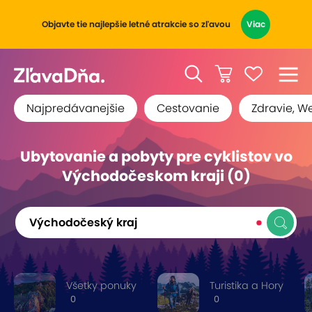
Objavte tie najlepšie letné atrakcie so zľavou
Viac
Najpredávanejšie
Cestovanie
Zdravie, W
Ubytovanie a pobyty pre cyklistov vo
Východočeskom kraji (0)
Východočeský kraj
Všetky ponuky
Turistika a Hory
0
0