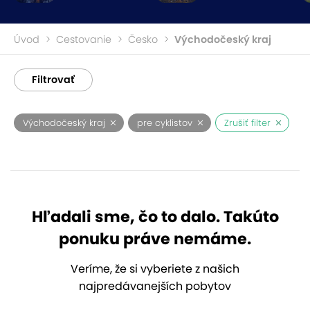
Úvod
Cestovanie
Česko
Východočeský kraj
Filtrovať
Východočeský kraj
pre cyklistov
Zrušiť filter
Hľadali sme, čo to dalo. Takúto
ponuku práve nemáme.
Veríme, že si vyberiete z našich
najpredávanejších pobytov