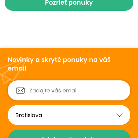
Pozrieť ponuky
Novinky a skryté ponuky na váš
email