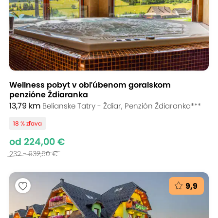
Wellness pobyt v obľúbenom goralskom
penzióne Ždiaranka
13,79 km
Belianske Tatry - Ždiar, Penzión Ždiaranka***
18 % zľava
od 224,00 €
232 - 632,50 €
9,9