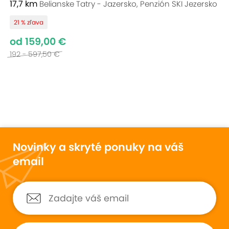
17,7 km
Belianske Tatry - Jazersko, Penzión SKI Jezersko
21 % zľava
od 159,00 €
192 - 597,50 €
Novinky a skryté ponuky na váš
email