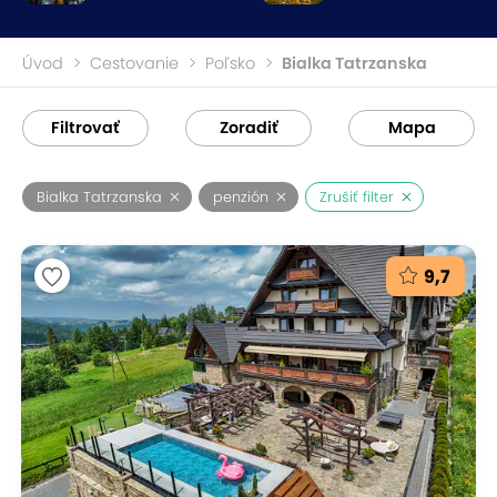
Úvod
Cestovanie
Poľsko
Bialka Tatrzanska
Filtrovať
Zoradiť
Mapa
Bialka Tatrzanska
penzión
Zrušiť filter
9,7