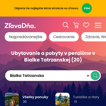
Objavte tie najlepšie letné atrakcie so zľavou
Viac
Najpredávanejšie
Cestovanie
Zdravie, W
Ubytovanie a pobyty v penzióne v
Bialke Tatrzanskej (20)
Bialka Tatrzanska
Všetky ponuky
Turistika a Hory
20
19