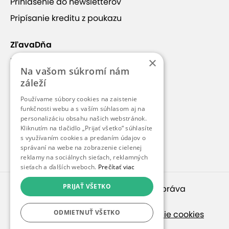
Prihlásenie do newsletterov
Pripísanie kreditu z poukazu
ZľavaDňa
×
Náš príbeh
Na vašom súkromí nám
Kontakt
záleží
Kariéra
Používame súbory cookies na zaistenie
Blog
funkčnosti webu a s vaším súhlasom aj na
personalizáciu obsahu našich webstránok.
Pre médiá
Kliknutím na tlačidlo „Prijať všetko“ súhlasíte
s využívaním cookies a predaním údajov o
Pre partnerov
správaní na webe na zobrazenie cielenej
reklamy na sociálnych sieťach, reklamných
sieťach a ďalších weboch.
Prečítať viac
PRIJAŤ VŠETKO
© 2010 – 2026
inspirago s. r. o.
. Všetky práva
vyhradené.
ODMIETNUŤ VŠETKO
Ochrana osobných údajov
|
Nastavenie cookies