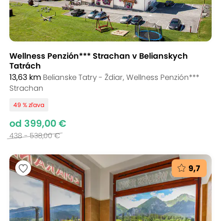
Wellness Penzión*** Strachan v Belianskych
Tatrách
13,63 km
Belianske Tatry - Ždiar, Wellness Penzión***
Strachan
49 % zľava
od 399,00 €
438 - 538,00 €
9,7