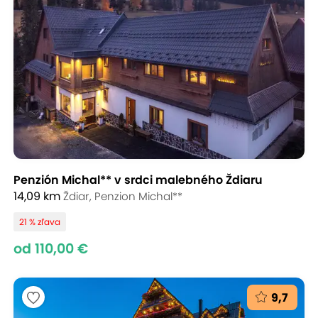
Penzión Michal** v srdci malebného Ždiaru
14,09 km
Ždiar, Penzion Michal**
21 % zľava
od 110,00 €
9,7