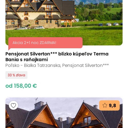
Akcia 2+1 noc ZDARMA!
Pensjonat Silverton*** blízko kúpeľov Terma
Bania s raňajkami
Poľsko - Bialka Tatrzanska, Pensjonat Silverton***
33 % zľava
od 158,00 €
9,8