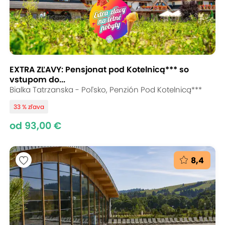
EXTRA ZĽAVY: Pensjonat pod Kotelnicą*** so
vstupom do...
Bialka Tatrzanska - Poľsko, Penzión Pod Kotelnicą***
33 % zľava
od 93,00 €
8,4