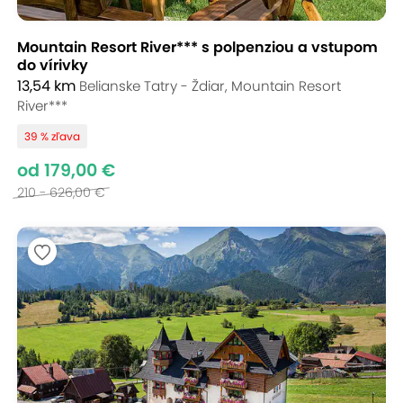
Mountain Resort River*** s polpenziou a vstupom
do vírivky
13,54 km
Belianske Tatry - Ždiar, Mountain Resort
River***
39 % zľava
od 179,00 €
210 - 626,00 €