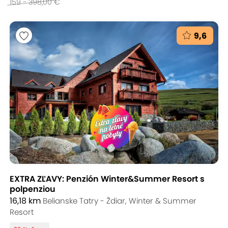
159 - 398,00 €
9,6
EXTRA ZĽAVY: Penzión Winter&Summer Resort s
polpenziou
16,18 km
Belianske Tatry - Ždiar, Winter & Summer
Resort