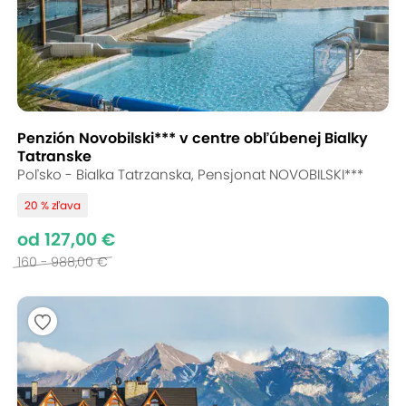
Penzión Novobilski*** v centre obľúbenej Bialky
Tatranske
Poľsko - Bialka Tatrzanska, Pensjonat NOVOBILSKI***
20 % zľava
od 127,00 €
160 - 988,00 €