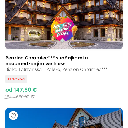
Penzión Chramiec*** s raňajkami a
neobmedzeným wellness
Bialka Tatrzanska - Poľsko, Penzión Chramiec***
10 % zľava
od 147,60 €
164 - 660,00 €