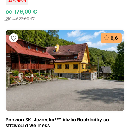
39 % zľava
od 179,00 €
210 - 626,00 €
9,6
Penzión SKI Jezersko*** blízko Bachledky so
stravou a wellness