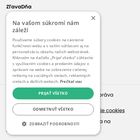
ZľavaDňa
×
Náš príbeh
Na vašom súkromí nám
Kontakt
záleží
Kariéra
Používame súbory cookies na zaistenie
Blog
funkčnosti webu a s vaším súhlasom aj na
personalizáciu obsahu našich webstránok.
Pre médiá
Kliknutím na tlačidlo „Prijať všetko“ súhlasíte
s využívaním cookies a predaním údajov o
Pre partnerov
správaní na webe na zobrazenie cielenej
reklamy na sociálnych sieťach, reklamných
sieťach a ďalších weboch.
Prečítať viac
PRIJAŤ VŠETKO
© 2010 – 2026
inspirago s. r. o.
. Všetky práva
vyhradené.
ODMIETNUŤ VŠETKO
Ochrana osobných údajov
|
Nastavenie cookies
Ak hľadáte ponuky v češtine, pozrite sa na
ZOBRAZIŤ PODROBNOSTI
SlevaDne.cz
.