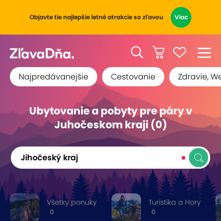
Objavte tie najlepšie letné atrakcie so zľavou
Viac
Najpredávanejšie
Cestovanie
Zdravie, W
Ubytovanie a pobyty pre páry v
Juhočeskom kraji (0)
Jihočeský kraj
Všetky ponuky
Turistika a Hory
0
0