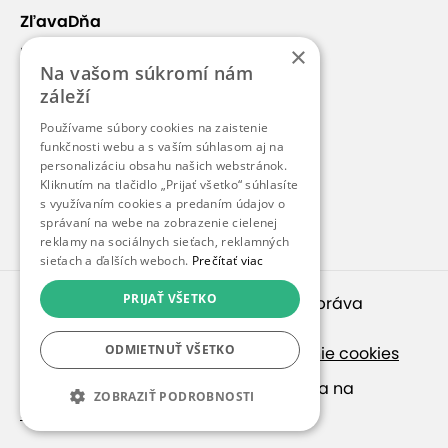
ZľavaDňa
×
Náš príbeh
Na vašom súkromí nám
Kontakt
záleží
Kariéra
Používame súbory cookies na zaistenie
Blog
funkčnosti webu a s vaším súhlasom aj na
personalizáciu obsahu našich webstránok.
Pre médiá
Kliknutím na tlačidlo „Prijať všetko“ súhlasíte
s využívaním cookies a predaním údajov o
Pre partnerov
správaní na webe na zobrazenie cielenej
reklamy na sociálnych sieťach, reklamných
sieťach a ďalších weboch.
Prečítať viac
PRIJAŤ VŠETKO
© 2010 – 2026
inspirago s. r. o.
. Všetky práva
vyhradené.
ODMIETNUŤ VŠETKO
Ochrana osobných údajov
|
Nastavenie cookies
Ak hľadáte ponuky v češtine, pozrite sa na
ZOBRAZIŤ PODROBNOSTI
SlevaDne.cz
.