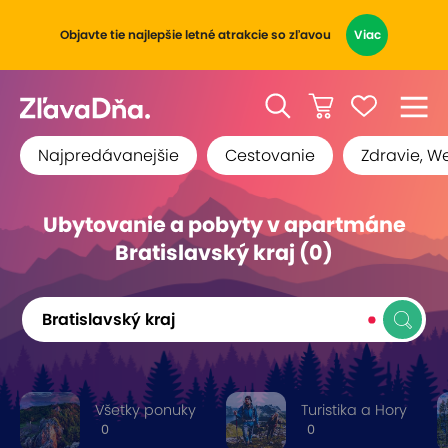
Objavte tie najlepšie letné atrakcie so zľavou
Viac
Najpredávanejšie
Cestovanie
Zdravie, W
Ubytovanie a pobyty v apartmáne
Bratislavský kraj (0)
Bratislavský kraj
Všetky ponuky
Turistika a Hory
0
0