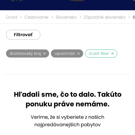
Úvod
Cestovanie
Slovensko
Západné slovensko
B
Filtrovať
Bratislavský kraj
apartmán
Zrušiť filter
Hľadali sme, čo to dalo. Takúto
ponuku práve nemáme.
Veríme, že si vyberiete z našich
najpredávanejších pobytov