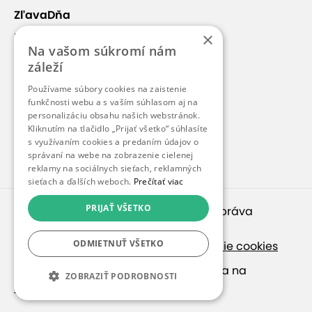
ZľavaDňa
×
Náš príbeh
Na vašom súkromí nám
Kontakt
záleží
Kariéra
Používame súbory cookies na zaistenie
Blog
funkčnosti webu a s vaším súhlasom aj na
personalizáciu obsahu našich webstránok.
Pre médiá
Kliknutím na tlačidlo „Prijať všetko“ súhlasíte
s využívaním cookies a predaním údajov o
Pre partnerov
správaní na webe na zobrazenie cielenej
reklamy na sociálnych sieťach, reklamných
sieťach a ďalších weboch.
Prečítať viac
PRIJAŤ VŠETKO
© 2010 – 2026
inspirago s. r. o.
. Všetky práva
vyhradené.
ODMIETNUŤ VŠETKO
Ochrana osobných údajov
|
Nastavenie cookies
Ak hľadáte ponuky v češtine, pozrite sa na
ZOBRAZIŤ PODROBNOSTI
SlevaDne.cz
.