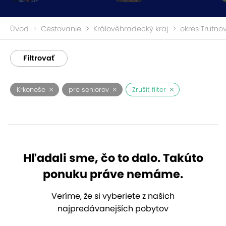
Úvod
Cestovanie
Královéhradecký kraj
okres Trutno
Filtrovať
Krkonoše
pre seniorov
Zrušiť filter
Hľadali sme, čo to dalo. Takúto
ponuku práve nemáme.
Veríme, že si vyberiete z našich
najpredávanejších pobytov