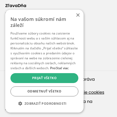
ZľavaDňa
×
Náš príbeh
Na vašom súkromí nám
Kontakt
záleží
Kariéra
Používame súbory cookies na zaistenie
Blog
funkčnosti webu a s vaším súhlasom aj na
personalizáciu obsahu našich webstránok.
Pre médiá
Kliknutím na tlačidlo „Prijať všetko“ súhlasíte
s využívaním cookies a predaním údajov o
Pre partnerov
správaní na webe na zobrazenie cielenej
reklamy na sociálnych sieťach, reklamných
sieťach a ďalších weboch.
Prečítať viac
PRIJAŤ VŠETKO
© 2010 – 2026
inspirago s. r. o.
. Všetky práva
vyhradené.
ODMIETNUŤ VŠETKO
Ochrana osobných údajov
|
Nastavenie cookies
Ak hľadáte ponuky v češtine, pozrite sa na
ZOBRAZIŤ PODROBNOSTI
SlevaDne.cz
.