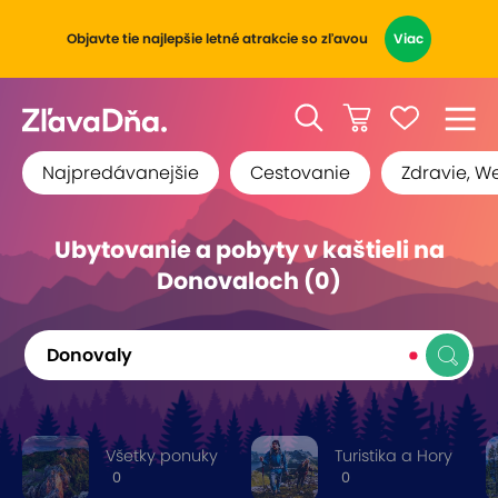
Objavte tie najlepšie letné atrakcie so zľavou
Viac
Najpredávanejšie
Cestovanie
Zdravie, W
Ubytovanie a pobyty v kaštieli na
Donovaloch (0)
Donovaly
Všetky ponuky
Turistika a Hory
0
0