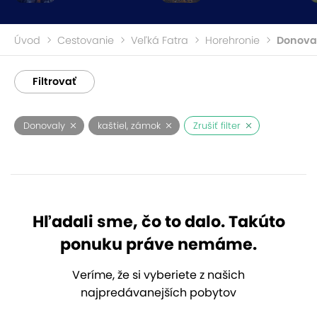
Úvod
Cestovanie
Veľká Fatra
Horehronie
Donova
Filtrovať
Donovaly
kaštiel, zámok
Zrušiť filter
Hľadali sme, čo to dalo. Takúto
ponuku práve nemáme.
Veríme, že si vyberiete z našich
najpredávanejších pobytov