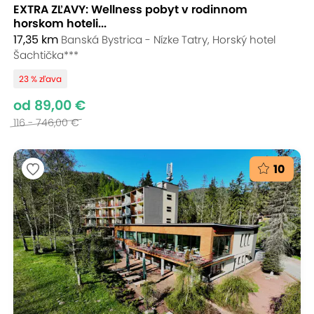
EXTRA ZĽAVY: Wellness pobyt v rodinnom
horskom hoteli...
17,35 km
Banská Bystrica - Nízke Tatry, Horský hotel
Šachtička***
23 % zľava
od 89,00 €
116 - 746,00 €
10