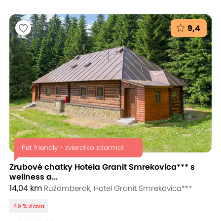
9,4
Pet friendly - zvieratko zdarma!
Zrubové chatky Hotela Granit Smrekovica*** s
wellness a...
14,04 km
Ružomberok, Hotel Granit Smrekovica***
49 % zľava