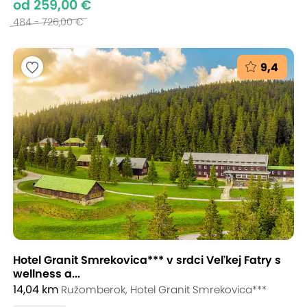
od 259,00 €
484 - 726,00 €
9,4
Hotel Granit Smrekovica*** v srdci Veľkej Fatry s
wellness a...
14,04 km
Ružomberok, Hotel Granit Smrekovica***