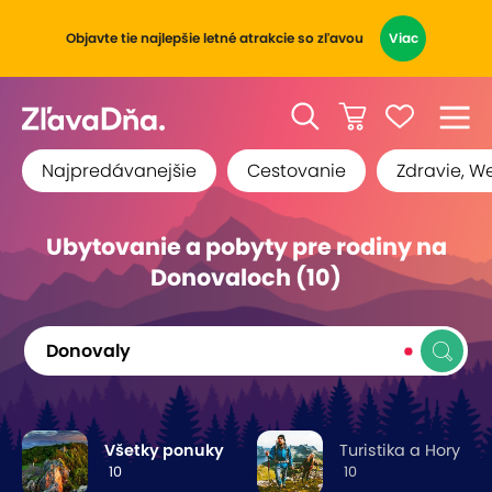
Objavte tie najlepšie letné atrakcie so zľavou
Viac
Najpredávanejšie
Cestovanie
Zdravie, W
Ubytovanie a pobyty pre rodiny na
Donovaloch (10)
Donovaly
Všetky ponuky
Turistika a Hory
10
10