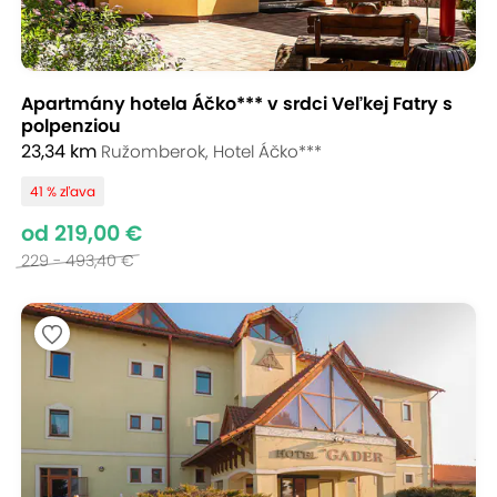
Apartmány hotela Áčko*** v srdci Veľkej Fatry s
polpenziou
23,34 km
Ružomberok, Hotel Áčko***
41 % zľava
od 219,00 €
229 - 493,40 €