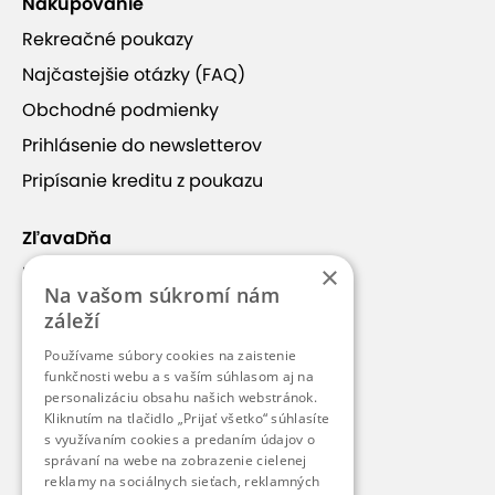
Nakupovanie
Rekreačné poukazy
Najčastejšie otázky (FAQ)
Obchodné podmienky
Prihlásenie do newsletterov
Pripísanie kreditu z poukazu
ZľavaDňa
×
Náš príbeh
Na vašom súkromí nám
Kontakt
záleží
Kariéra
Používame súbory cookies na zaistenie
Blog
funkčnosti webu a s vaším súhlasom aj na
personalizáciu obsahu našich webstránok.
Pre médiá
Kliknutím na tlačidlo „Prijať všetko“ súhlasíte
s využívaním cookies a predaním údajov o
Pre partnerov
správaní na webe na zobrazenie cielenej
reklamy na sociálnych sieťach, reklamných