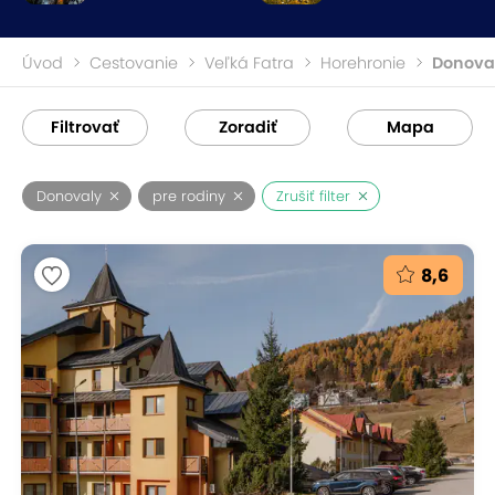
Úvod
Cestovanie
Veľká Fatra
Horehronie
Donova
Filtrovať
Zoradiť
Mapa
Donovaly
pre rodiny
Zrušiť filter
8,6