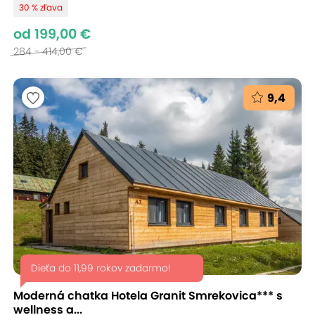
30 % zľava
od 199,00 €
284 - 414,00 €
9,4
Dieťa do 11,99 rokov zadarmo!
Moderná chatka Hotela Granit Smrekovica*** s
wellness a...