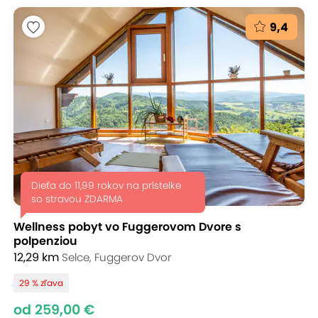
9,4
Dieťa do 11,99 rokov na prístelke
so stravou ZDARMA
Wellness pobyt vo Fuggerovom Dvore s
polpenziou
12,29 km
Selce, Fuggerov Dvor
29 % zľava
od 259,00 €