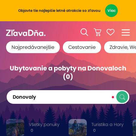
Objavte tie najlepšie letné atrakcie so zľavou
Viac
Najpredávanejšie
Cestovanie
Zdravie, W
Ubytovanie a pobyty na Donovaloch
(0)
Donovaly
Všetky ponuky
Turistika a Hory
0
0