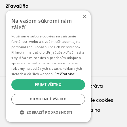
ZľavaDňa
×
Náš príbeh
Na vašom súkromí nám
Kontakt
záleží
Kariéra
Používame súbory cookies na zaistenie
Blog
funkčnosti webu a s vaším súhlasom aj na
personalizáciu obsahu našich webstránok.
Pre médiá
Kliknutím na tlačidlo „Prijať všetko“ súhlasíte
s využívaním cookies a predaním údajov o
Pre partnerov
správaní na webe na zobrazenie cielenej
reklamy na sociálnych sieťach, reklamných
sieťach a ďalších weboch.
Prečítať viac
PRIJAŤ VŠETKO
© 2010 – 2026
inspirago s. r. o.
. Všetky práva
vyhradené.
ODMIETNUŤ VŠETKO
Ochrana osobných údajov
|
Nastavenie cookies
Ak hľadáte ponuky v češtine, pozrite sa na
ZOBRAZIŤ PODROBNOSTI
SlevaDne.cz
.