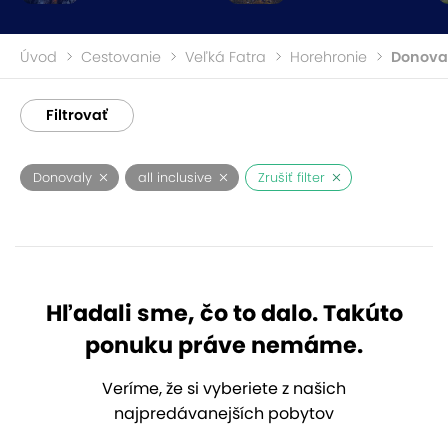
Úvod
Cestovanie
Veľká Fatra
Horehronie
Donova
Filtrovať
Donovaly
all inclusive
Zrušiť filter
Hľadali sme, čo to dalo. Takúto
ponuku práve nemáme.
Veríme, že si vyberiete z našich
najpredávanejších pobytov