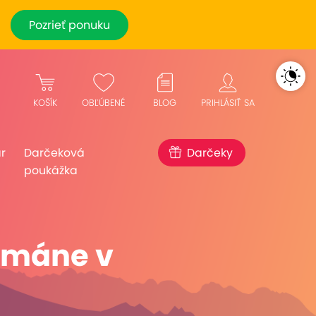
Pozrieť ponuku
KOŠÍK
OBĽÚBENÉ
BLOG
PRIHLÁSIŤ SA
r
Darčeková
Darčeky
poukážka
tmáne v