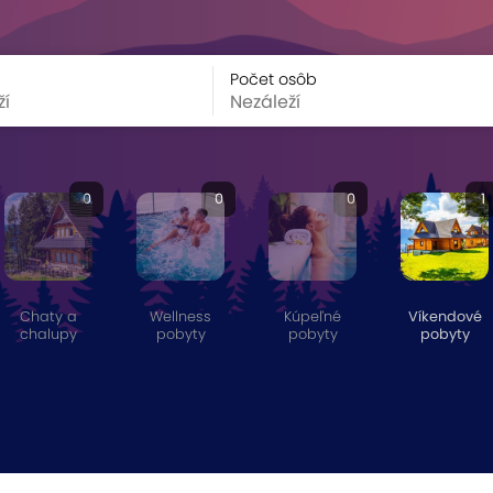
Počet osôb
0
0
0
1
Chaty a
Wellness
Kúpeľné
Víkendové
chalupy
pobyty
pobyty
pobyty