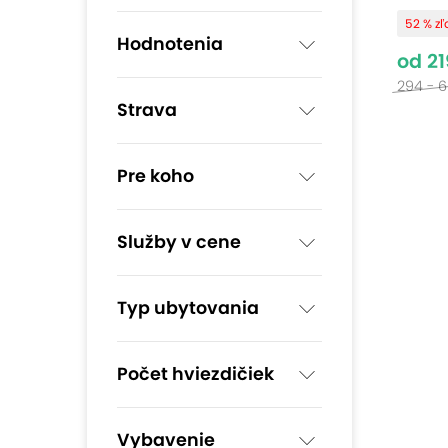
52 % z
Hodnotenia
od 21
294 - 
Strava
Pre koho
Služby v cene
Typ ubytovania
Počet hviezdičiek
Vybavenie