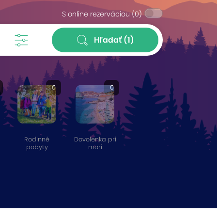
S online rezerváciou
(0)
Hľadať
(1)
0
0
Rodinné
Dovolenka pri
pobyty
mori