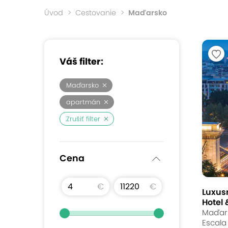
Úvod
Cestovanie
Maďarsko
Váš filter:
Maďarsko
apartmán
Zrušiť filter
Cena
€
€
Luxus
Hotel 
Maďars
Escala 