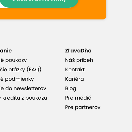
anie
ZľavaDňa
né poukazy
Náš príbeh
šie otázky (FAQ)
Kontakt
é podmienky
Kariéra
ie do newsletterov
Blog
e kreditu z poukazu
Pre médiá
Pre partnerov