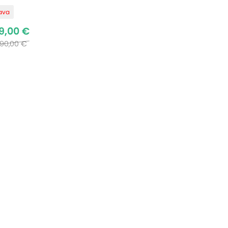
ľava
9,00 €
690,00 €