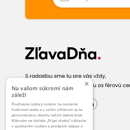
S radosťou sme tu pre vás vždy,
×
keď hľadáte správnu službu za férovú ce
Na vašom súkromí nám
záleží
Používame súbory cookies na zaistenie
funkčnosti webu a s vaším súhlasom aj na
personalizáciu obsahu našich webstránok.
Kliknutím na tlačidlo „Prijať všetko“ súhlasíte
s využívaním cookies a predaním údajov o