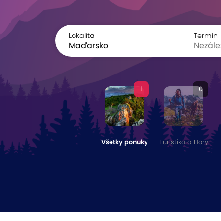
Lokalita
Termín
1
0
Všetky ponuky
Turistika a Hory