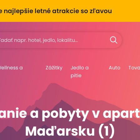
e najlepšie letné atrakcie so zľavou
Wellness a
Zážitky
Jedlo a
Auto
Tova
pitie
anie a pobyty v apar
Maďarsku (1)