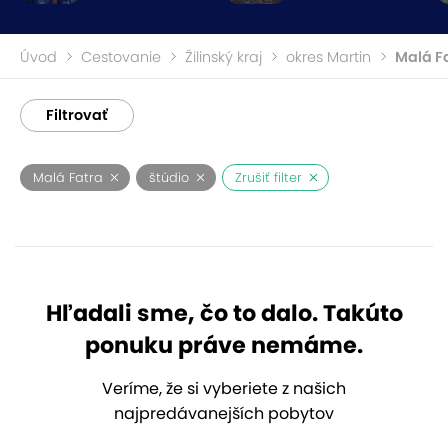
Úvod
Cestovanie
Žilinský kraj
okres Martin
Malá F
Filtrovať
Malá Fatra
štúdio
Zrušiť filter
Hľadali sme, čo to dalo. Takúto
ponuku práve nemáme.
Veríme, že si vyberiete z našich
najpredávanejších pobytov