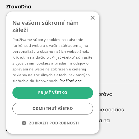
ZľavaDňa
×
Náš príbeh
Na vašom súkromí nám
Kontakt
záleží
Kariéra
Používame súbory cookies na zaistenie
Blog
funkčnosti webu a s vaším súhlasom aj na
personalizáciu obsahu našich webstránok.
Pre médiá
Kliknutím na tlačidlo „Prijať všetko“ súhlasíte
s využívaním cookies a predaním údajov o
Pre partnerov
správaní na webe na zobrazenie cielenej
reklamy na sociálnych sieťach, reklamných
sieťach a ďalších weboch.
Prečítať viac
PRIJAŤ VŠETKO
© 2010 – 2026
inspirago s. r. o.
. Všetky práva
vyhradené.
ODMIETNUŤ VŠETKO
Ochrana osobných údajov
|
Nastavenie cookies
Ak hľadáte ponuky v češtine, pozrite sa na
ZOBRAZIŤ PODROBNOSTI
SlevaDne.cz
.