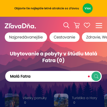
Objavte tie najlepšie letné atrakcie so zľavou
Viac
Najpredávanejšie
Cestovanie
Zdravie, W
Ubytovanie a pobyty v štúdiu Malá
Fatra (0)
Malá Fatra
Všetky ponuky
Turistika a Hory
0
0