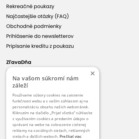
Rekreačné poukazy
Najčastejšie otázky (FAQ)
Obchodné podmienky
Prihlásenie do newsletterov
Pripísanie kreditu z poukazu
ZľavaDňa
×
Náš príbeh
Na vašom súkromí nám
Kontakt
záleží
Kariéra
Používame súbory cookies na zaistenie
Blog
funkčnosti webu a s vaším súhlasom aj na
personalizáciu obsahu našich webstránok.
Pre médiá
Kliknutím na tlačidlo „Prijať všetko“ súhlasíte
s využívaním cookies a predaním údajov o
Pre partnerov
správaní na webe na zobrazenie cielenej
reklamy na sociálnych sieťach, reklamných
sieťach a ďalších weboch.
Prečítať viac