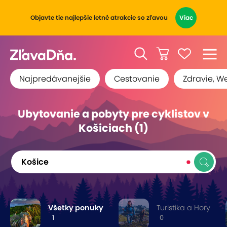
Objavte tie najlepšie letné atrakcie so zľavou
Viac
Najpredávanejšie
Cestovanie
Zdravie, W
Ubytovanie a pobyty pre cyklistov v
Košiciach (1)
Košice
Všetky ponuky
Turistika a Hory
1
0