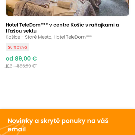
Hotel TeleDom*** v centre Košíc s raňajkami a
fľašou sektu
Košice - Staré Mesto, Hotel TeleDom***
26 % zľava
od 89,00 €
106 - 556,00 €
Novinky a skryté ponuky na váš
email