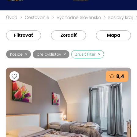
Úvod
Cestovanie
Východné Slovensko
Košický kraj
Filtrovať
Zoradiť
Mapa
Košice
pre cyklistov
Zrušiť filter
8,4