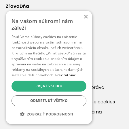
ZľavaDňa
×
Náš príbeh
Na vašom súkromí nám
Kontakt
záleží
Kariéra
Používame súbory cookies na zaistenie
Blog
funkčnosti webu a s vaším súhlasom aj na
personalizáciu obsahu našich webstránok.
Pre médiá
Kliknutím na tlačidlo „Prijať všetko“ súhlasíte
s využívaním cookies a predaním údajov o
Pre partnerov
správaní na webe na zobrazenie cielenej
reklamy na sociálnych sieťach, reklamných
sieťach a ďalších weboch.
Prečítať viac
PRIJAŤ VŠETKO
© 2010 – 2026
inspirago s. r. o.
. Všetky práva
vyhradené.
ODMIETNUŤ VŠETKO
Ochrana osobných údajov
|
Nastavenie cookies
Ak hľadáte ponuky v češtine, pozrite sa na
ZOBRAZIŤ PODROBNOSTI
SlevaDne.cz
.