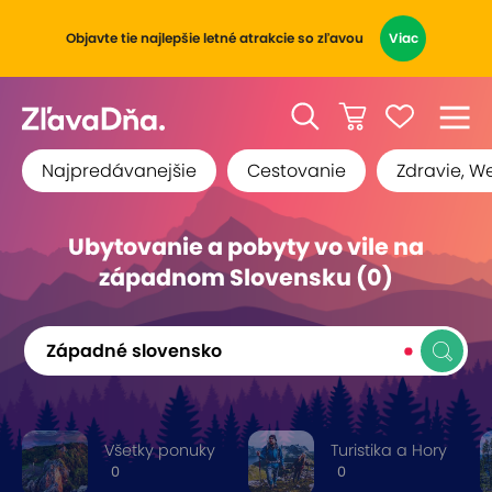
Objavte tie najlepšie letné atrakcie so zľavou
Viac
Najpredávanejšie
Cestovanie
Zdravie, W
Ubytovanie a pobyty vo vile na
západnom Slovensku (0)
Západné slovensko
Všetky ponuky
Turistika a Hory
0
0