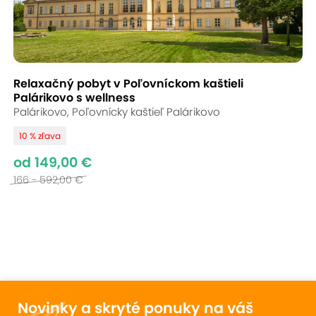
Relaxačný pobyt v Poľovníckom kaštieli
Palárikovo s wellness
Palárikovo, Poľovnícky kaštieľ Palárikovo
10 % zľava
od 149,00 €
166 - 592,00 €
Novinky a skryté ponuky na váš