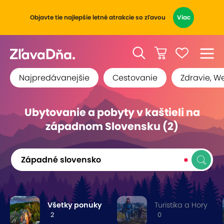
Objavte tie najlepšie letné atrakcie so zľavou
Viac
Najpredávanejšie
Cestovanie
Zdravie, W
Ubytovanie a pobyty v kaštieli na
západnom Slovensku (2)
Západné slovensko
Všetky ponuky
Turistika a Hory
2
0