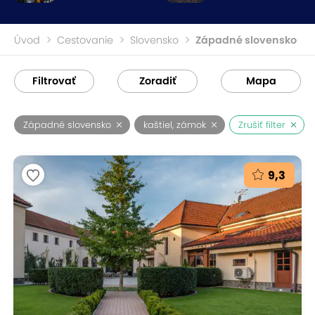
Úvod
Cestovanie
Slovensko
Západné slovensko
Filtrovať
Zoradiť
Mapa
Západné slovensko
kaštiel, zámok
Zrušiť filter
9,3