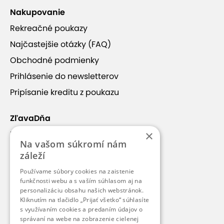
Nakupovanie
Rekreačné poukazy
Najčastejšie otázky (FAQ)
Obchodné podmienky
Prihlásenie do newsletterov
Pripísanie kreditu z poukazu
ZľavaDňa
×
Náš príbeh
Na vašom súkromí nám
Kontakt
záleží
Kariéra
Používame súbory cookies na zaistenie
Blog
funkčnosti webu a s vaším súhlasom aj na
personalizáciu obsahu našich webstránok.
Pre médiá
Kliknutím na tlačidlo „Prijať všetko“ súhlasíte
s využívaním cookies a predaním údajov o
Pre partnerov
správaní na webe na zobrazenie cielenej