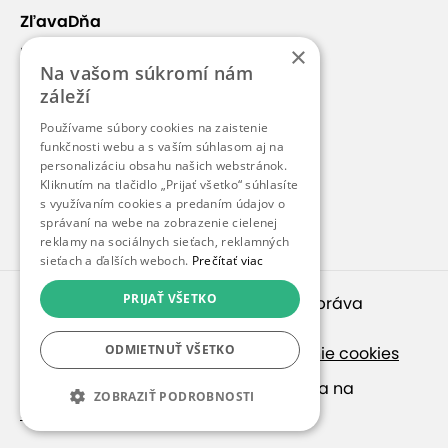
ZľavaDňa
×
Náš príbeh
Na vašom súkromí nám
Kontakt
záleží
Kariéra
Používame súbory cookies na zaistenie
Blog
funkčnosti webu a s vaším súhlasom aj na
personalizáciu obsahu našich webstránok.
Pre médiá
Kliknutím na tlačidlo „Prijať všetko“ súhlasíte
s využívaním cookies a predaním údajov o
Pre partnerov
správaní na webe na zobrazenie cielenej
reklamy na sociálnych sieťach, reklamných
sieťach a ďalších weboch.
Prečítať viac
PRIJAŤ VŠETKO
© 2010 – 2026
inspirago s. r. o.
. Všetky práva
vyhradené.
ODMIETNUŤ VŠETKO
Ochrana osobných údajov
|
Nastavenie cookies
Ak hľadáte ponuky v češtine, pozrite sa na
ZOBRAZIŤ PODROBNOSTI
SlevaDne.cz
.