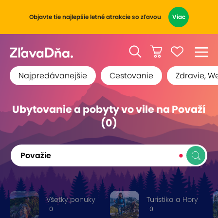
Objavte tie najlepšie letné atrakcie so zľavou
Viac
Najpredávanejšie
Cestovanie
Zdravie, W
Ubytovanie a pobyty vo vile na Považí
(0)
Považie
Všetky ponuky
Turistika a Hory
0
0