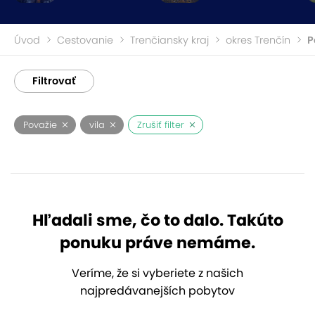
Úvod
Cestovanie
Trenčiansky kraj
okres Trenčín
P
Filtrovať
Považie
vila
Zrušiť filter
Hľadali sme, čo to dalo. Takúto
ponuku práve nemáme.
Veríme, že si vyberiete z našich
najpredávanejších pobytov