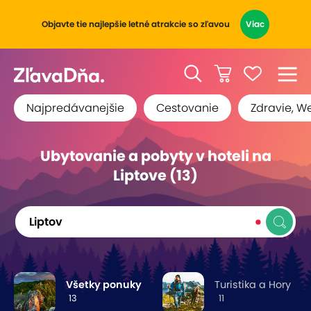
Objavte tie najlepšie letné atrakcie so zľavou
Viac
Najpredávanejšie
Cestovanie
Zdravie, W
Ubytovanie a pobyty v hoteli na
Liptove (13)
Liptov
Všetky ponuky
Turistika a Hory
13
11