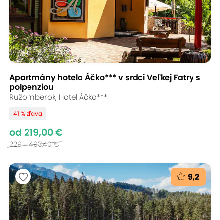
Apartmány hotela Áčko*** v srdci Veľkej Fatry s
polpenziou
Ružomberok, Hotel Áčko***
41 % zľava
od 219,00 €
229 - 493,40 €
9,2