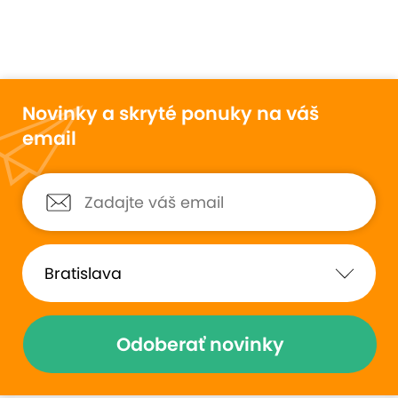
Novinky a skryté ponuky na váš
email
Odoberať novinky