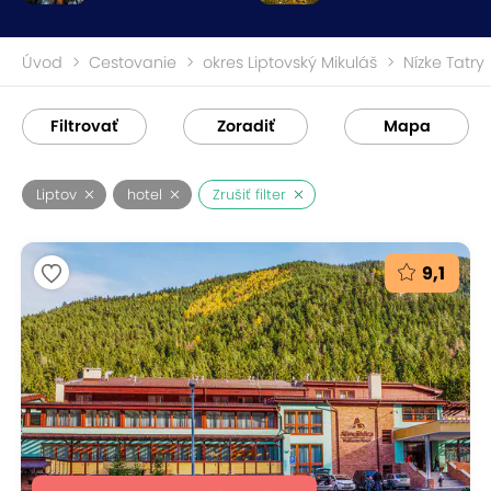
Úvod
Cestovanie
okres Liptovský Mikuláš
Nízke Tatry
Filtrovať
Zoradiť
Mapa
Liptov
hotel
Zrušiť filter
9,1