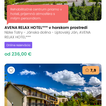
Rehabilitačné centrum priamo v
hoteli, príjemná atmosféra s
milým personálom.
AVENA RELAX HOTEL*** v horskom prostredí
Nízke Tatry - Jánska dolina - Liptovský Ján, AVENA
RELAX HOTEL***
Online rezervácia
od 236,00 €
7,9