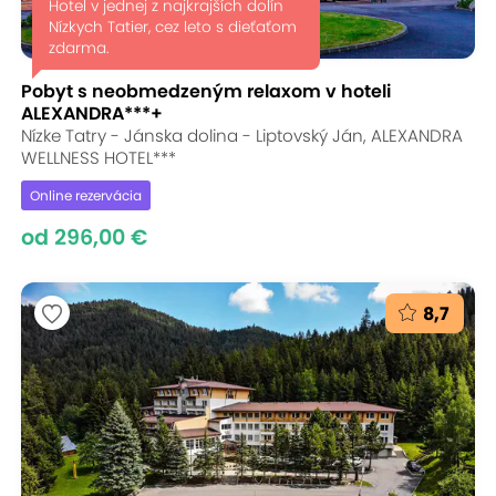
Hotel v jednej z najkrajších dolín
Nízkych Tatier, cez leto s dieťaťom
zdarma.
Pobyt s neobmedzeným relaxom v hoteli
ALEXANDRA***+
Nízke Tatry - Jánska dolina - Liptovský Ján, ALEXANDRA
WELLNESS HOTEL***
Online rezervácia
od 296,00 €
8,7